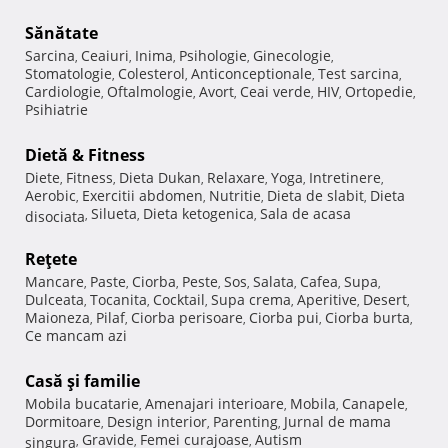
Sănătate
Sarcina
Ceaiuri
Inima
Psihologie
Ginecologie
,
,
,
,
,
Stomatologie
Colesterol
Anticonceptionale
Test sarcina
,
,
,
,
Cardiologie
Oftalmologie
Avort
Ceai verde
HIV
Ortopedie
,
,
,
,
,
,
Psihiatrie
Dietă & Fitness
Diete
Fitness
Dieta Dukan
Relaxare
Yoga
Intretinere
,
,
,
,
,
,
Aerobic
Exercitii abdomen
Nutritie
Dieta de slabit
Dieta
,
,
,
,
Silueta
Dieta ketogenica
Sala de acasa
disociata
,
,
,
Reţete
Mancare
Paste
Ciorba
Peste
Sos
Salata
Cafea
Supa
,
,
,
,
,
,
,
,
Dulceata
Tocanita
Cocktail
Supa crema
Aperitive
Desert
,
,
,
,
,
,
Maioneza
Pilaf
Ciorba perisoare
Ciorba pui
Ciorba burta
,
,
,
,
,
Ce mancam azi
Casă şi familie
Mobila bucatarie
Amenajari interioare
Mobila
Canapele
,
,
,
,
Dormitoare
Design interior
Parenting
Jurnal de mama
,
,
,
Gravide
Femei curajoase
Autism
singura
,
,
,