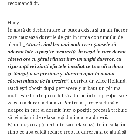
recomandă dr.
Huey.
În afară de deshidratare ar putea exista și un alt factor
care cauzează durerile de gât în urma consumului de
alcool.
„Atunci când bei mai mult cresc șansele să
adormi într-o poziție incorectă. În cazul în care dormi
câteva ore cu gâtul răsucit într-un unghi dureros, cu
siguranță vei simți efectele imediat ce te scoli a doua
zi. Senzația de presiune și durerea apar la numai
câteva minute de la trezire”
, potrivit dr. Alice Holland.
Dacă ești obosit după petrecere și ai băut un pic mai
mult este foarte probabil să adormi într-o poziție care
va cauza dureri a doua zi. Pentru a-ți reveni după o
noapte în care ai dormit într-o poziție precară trebuie
să iei măsuri de relaxare și diminuare a durerii.
Fă un duș cu apă fierbinte sau relaxează-te în cadă, în
timp ce apa caldă reduce treptat durerea și te ajută să