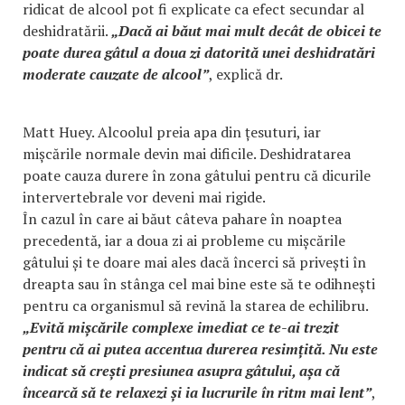
ridicat de alcool pot fi explicate ca efect secundar al
deshidratării.
„Dacă ai băut mai mult decât de obicei te
poate durea gâtul a doua zi datorită unei deshidratări
moderate cauzate de alcool”
, explică dr.
Matt Huey. Alcoolul preia apa din țesuturi, iar
mișcările normale devin mai dificile. Deshidratarea
poate cauza durere în zona gâtului pentru că dicurile
intervertebrale vor deveni mai rigide.
În cazul în care ai băut câteva pahare în noaptea
precedentă, iar a doua zi ai probleme cu mișcările
gâtului și te doare mai ales dacă încerci să privești în
dreapta sau în stânga cel mai bine este să te odihnești
pentru ca organismul să revină la starea de echilibru.
„Evită mișcările complexe imediat ce te-ai trezit
pentru că ai putea accentua durerea resimțită. Nu este
indicat să crești presiunea asupra gâtului, așa că
încearcă să te relaxezi și ia lucrurile în ritm mai lent”
,