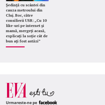
Ședință cu scântei din
cauza metroului din
Cluj. Boc, către
consilierii USR: „Cu 10
like-uri pe internet și
mamă, mergeți acasă,
explicați la soție cât de
bun ați fost astăzi”
Urmareste-ne pe