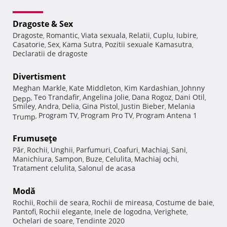
Dragoste & Sex
Dragoste
Romantic
Viata sexuala
Relatii
Cuplu
Iubire
,
,
,
,
,
,
Casatorie
Sex
Kama Sutra
Pozitii sexuale Kamasutra
,
,
,
,
Declaratii de dragoste
Divertisment
Meghan Markle
Kate Middleton
Kim Kardashian
Johnny
,
,
,
Teo Trandafir
Angelina Jolie
Dana Rogoz
Dani Otil
Depp
,
,
,
,
,
Smiley
Andra
Delia
Gina Pistol
Justin Bieber
Melania
,
,
,
,
,
Program TV
Program Pro TV
Program Antena 1
Trump
,
,
,
Frumuseţe
Păr
Rochii
Unghii
Parfumuri
Coafuri
Machiaj
Sani
,
,
,
,
,
,
,
Manichiura
Sampon
Buze
Celulita
Machiaj ochi
,
,
,
,
,
Tratament celulita
Salonul de acasa
,
Modă
Rochii
Rochii de seara
Rochii de mireasa
Costume de baie
,
,
,
,
Pantofi
Rochii elegante
Inele de logodna
Verighete
,
,
,
,
Ochelari de soare
Tendinte 2020
,