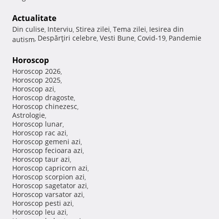
Actualitate
Din culise
Interviu
Stirea zilei
Tema zilei
Iesirea din
,
,
,
,
Despărţiri celebre
Vesti Bune
Covid-19
Pandemie
autism
,
,
,
,
Horoscop
Horoscop 2026
,
Horoscop 2025
,
Horoscop azi
,
Horoscop dragoste
,
Horoscop chinezesc
,
Astrologie
,
Horoscop lunar
,
Horoscop rac azi
,
Horoscop gemeni azi
,
Horoscop fecioara azi
,
Horoscop taur azi
,
Horoscop capricorn azi
,
Horoscop scorpion azi
,
Horoscop sagetator azi
,
Horoscop varsator azi
,
Horoscop pesti azi
,
Horoscop leu azi
,