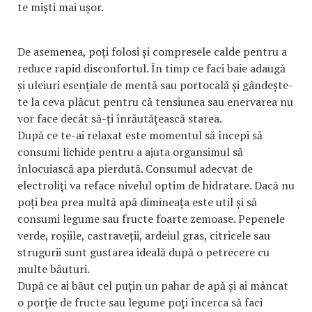
te miști mai ușor.
De asemenea, poți folosi și compresele calde pentru a
reduce rapid disconfortul. În timp ce faci baie adaugă
și uleiuri esențiale de mentă sau portocală și gândește-
te la ceva plăcut pentru că tensiunea sau enervarea nu
vor face decât să-ți înrăutățească starea.
După ce te-ai relaxat este momentul să începi să
consumi lichide pentru a ajuta organsimul să
înlocuiască apa pierdută. Consumul adecvat de
electroliți va reface nivelul optim de hidratare. Dacă nu
poți bea prea multă apă dimineața este util și să
consumi legume sau fructe foarte zemoase. Pepenele
verde, roșiile, castraveții, ardeiul gras, citricele sau
strugurii sunt gustarea ideală după o petrecere cu
multe băuturi.
După ce ai băut cel puțin un pahar de apă și ai mâncat
o porție de fructe sau legume poți încerca să faci