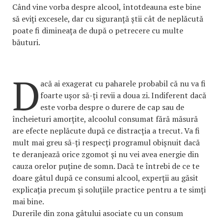
Când vine vorba despre alcool, întotdeauna este bine
să eviți excesele, dar cu siguranță știi cât de neplăcută
poate fi dimineața de după o petrecere cu multe
băuturi.
D
acă ai exagerat cu paharele probabil că nu va fi
foarte ușor să-ți revii a doua zi. Indiferent dacă
este vorba despre o durere de cap sau de
încheieturi amorțite, alcoolul consumat fără măsură
are efecte neplăcute după ce distracția a trecut. Va fi
mult mai greu să-ți respecți programul obișnuit dacă
te deranjează orice zgomot și nu vei avea energie din
cauza orelor puține de somn. Dacă te întrebi de ce te
doare gâtul după ce consumi alcool, experții au găsit
explicația precum și soluțiile practice pentru a te simți
mai bine.
Durerile din zona gâtului asociate cu un consum