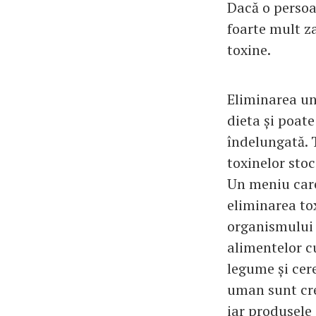
Dacă o persoa
foarte mult za
toxine.
Eliminarea un
dieta și poat
îndelungată. 
toxinelor sto
Un meniu care
eliminarea tox
organismului 
alimentelor cu
legume și cere
uman sunt cre
iar produsele