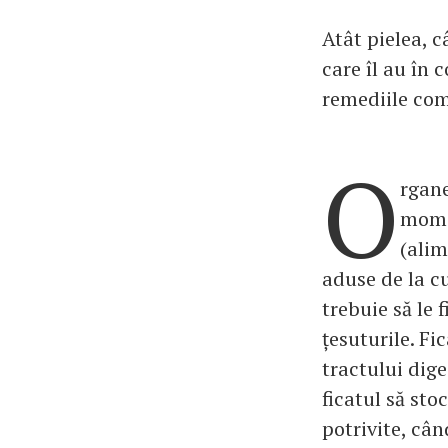
Atât pielea, c
care îl au în
remediile com
O
rgane
momen
(alim
aduse de la cu
trebuie să le 
țesuturile. Fi
tractului dige
ficatul să st
potrivite, câ