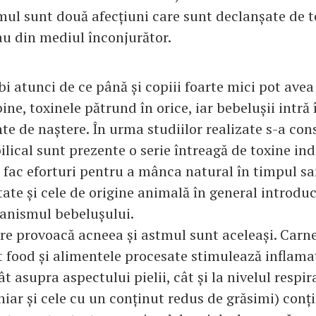
mul sunt două afecțiuni care sunt declanșate de t
au din mediul înconjurător.
bi atunci de ce până și copiii foarte mici pot avea
bine, toxinele pătrund în orice, iar bebelușii intră
nte de naștere. În urma studiilor realizate s-a con
ical sunt prezente o serie întreagă de toxine ind
fac eforturi pentru a mânca natural în timpul sar
ate și cele de origine animală în general introdu
rganismul bebelușului.
re provoacă acneea și astmul sunt aceleași. Carnea
 food și alimentele procesate stimulează inflamaț
ât asupra aspectului pielii, cât și la nivelul respir
chiar și cele cu un conținut redus de grăsimi) con