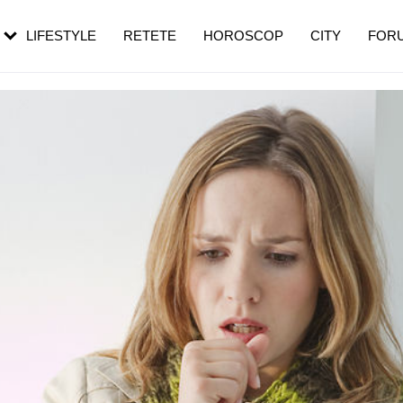
rezești mai des
Cât durează, cum te pregătești și cât
i în vârstă
de dureroasă este investigația
LIFESTYLE
RETETE
HOROSCOP
CITY
FOR