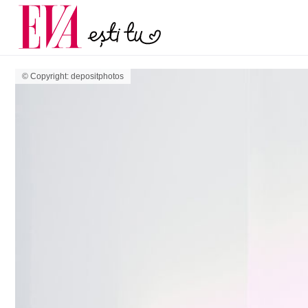
și 60 de ani. De ce te t
Carieră
pe măsură ce înaintez
Actualitate
© Copyright: depositphotos