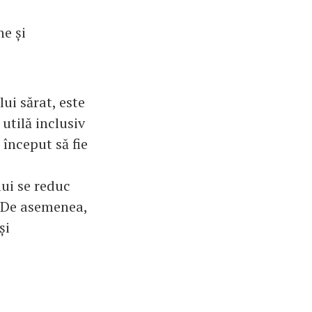
ne și
ui sărat, este
 utilă inclusiv
 început să fie
ui se reduc
. De asemenea,
și