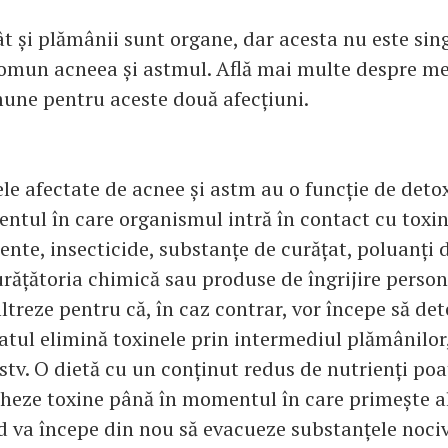
ât și plămânii sunt organe, dar acesta nu este sin
 comun acneea și astmul. Află mai multe despre me
une pentru aceste două afecțiuni.
le afectate de acnee și astm au o funcție de detoxi
tul în care organismul intră în contact cu toxi
ente, insecticide, substanțe de curățat, poluanți d
rățătoria chimică sau produse de îngrijire persona
filtreze pentru că, în caz contrar, vor începe să de
catul elimină toxinele prin intermediul plămânilor, 
stv. O dietă cu un conținut redus de nutrienți poa
ocheze toxine până în momentul în care primește 
nd va începe din nou să evacueze substanțele noci