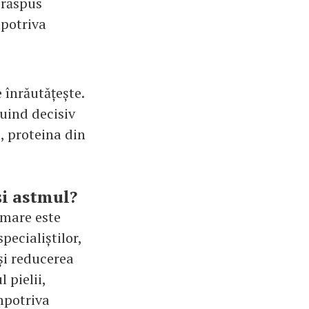
 răspus
mpotriva
 înrăutățește.
buind decisiv
, proteina din
și astmul?
 mare este
pecialiștilor,
și reducerea
 pielii,
mpotriva