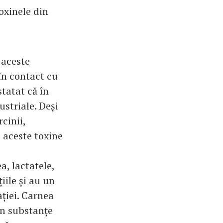
oxinele din
 aceste
 în contact cu
statat că în
ustriale. Deși
cinii,
c aceste toxine
, lactatele,
iile și au un
ației. Carnea
țin substanțe