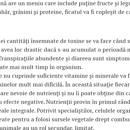
nă are un meniu care include puține fructe și le
hăr, grăsimi și proteine, ficatul va fi copleșit de 
ei cantități însemnate de toxine se va face când 
e avea loc drastic dacă s-au acumulat o perioadă 
Transpirațiile abundente și diareea sunt simptom
cate mai mult timp în organism.
 nu cuprinde suficiente vitamine și minerale va 
inelor mult mai dificilă. În această situație fiecar
are nevoie de nutrienți și nu îi poate obține din 
 efecte negative. Nutrienții provin în primul rând
ale integrale. Potrivit specialiștilor, celulele org
ate pentru a folosi sursele vegetale drept combus
 animale au un rol secundar, limitat.