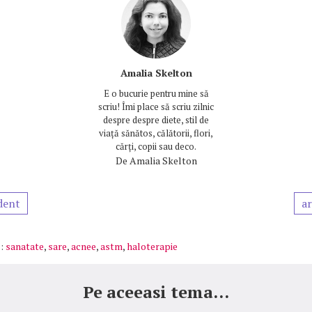
Amalia Skelton
E o bucurie pentru mine să
scriu! Îmi place să scriu zilnic
despre despre diete, stil de
viață sănătos, călătorii, flori,
cărți, copii sau deco.
De
Amalia Skelton
dent
ar
:
sanatate
,
sare
,
acnee
,
astm
,
haloterapie
Pe aceeasi tema...