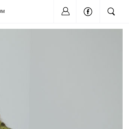
Nu ai cont?
Inregistreaza-
UM