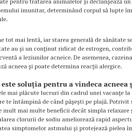
zate pentru tratarea animalelor și declanșează un
stemului imunitar, determinând corpul să lupte î
le.
e tot mai lentă, iar starea generală de sănătate se
ate au și un conținut ridicat de estrogen, contri
ecventă a leziunilor acneice. De asemenea, cazeina
ză acneea și poate determina reacții alergice.
 este soluția pentru a vindeca acneea 
ele mai plăcute lucruri din cadrul unei vacanțe la
re te întâmpină de când pășești pe plajă. Potrivit s
re mult mai multe beneficii decât simpla relaxare 
alarea clorurii de sodiu ameliorează rapid aspectul
atea simptomelor astmului și protejează pielea î