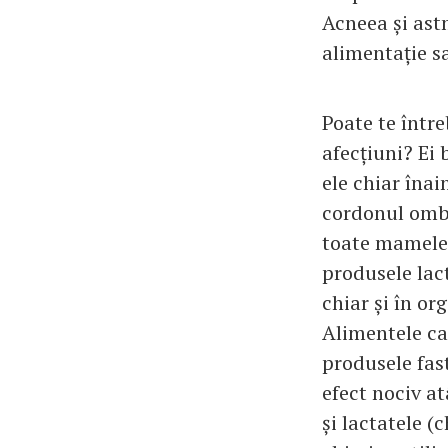
Acneea și ast
alimentație s
Poate te între
afecțiuni? Ei 
ele chiar înai
cordonul ombil
toate mamele 
produsele lact
chiar și în o
Alimentele ca
produsele fast
efect nociv at
și lactatele (