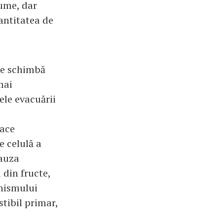
gume, dar
cantitatea de
se schimbă
mai
ele evacuării
face
e celulă a
cauza
 din fructe,
anismului
tibil primar,