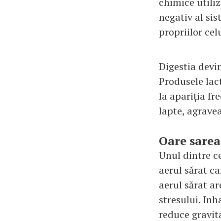
chimice utili
negativ al si
propriilor celu
Digestia devin
Produsele lact
la apariția fr
lapte, agravea
Oare sarea
Unul dintre c
aerul sărat ca
aerul sărat a
stresului. Inh
reduce gravit