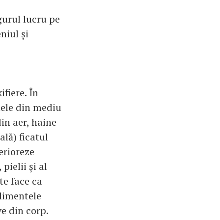
gurul lucru pe
niul și
fiere. În
nele din mediu
in aer, haine
lă) ficatul
terioreze
pielii și al
te face ca
alimentele
ve din corp.