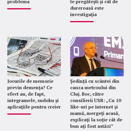
problema
te pregătești și cât de
dureroasă este
investigația
Jocurile de memorie
Ședință cu scântei din
previn demența? Ce
cauza metroului din
efect au, de fapt,
Cluj. Boc, către
integramele, sudoku și
consilierii USR: „Cu 10
aplicațiile pentru creier
like-uri pe internet și
mamă, mergeți acasă,
explicați la soție cât de
bun ați fost astăzi”