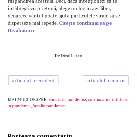
răspândirea acestuia. Deci, dacă intenționezi să te
întâlnești cu prietenii, alege un loc în aer liber,
deoarece vântul poate ajuta particulele virale să se
disperseze mai repede.
Citește continuarea pe
Divahair.ro
De
DivaHair.ro
articolul precedent
articolul urmator
MAI MULT DESPRE:
sanatate
,
pandemie
,
coronavirus
,
intalniri
in pandemie
,
familie pandemie
Posteaza comentariu