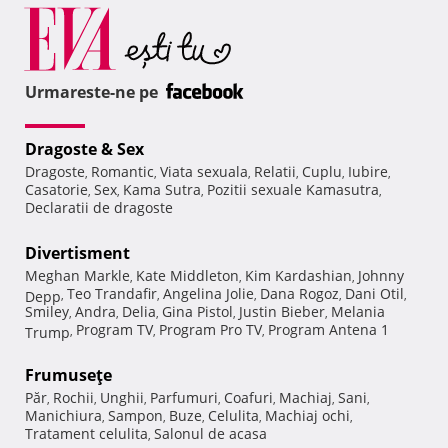
Urmareste-ne pe
Dragoste & Sex
Dragoste
Romantic
Viata sexuala
Relatii
Cuplu
Iubire
,
,
,
,
,
,
Casatorie
Sex
Kama Sutra
Pozitii sexuale Kamasutra
,
,
,
,
Declaratii de dragoste
Divertisment
Meghan Markle
Kate Middleton
Kim Kardashian
Johnny
,
,
,
Teo Trandafir
Angelina Jolie
Dana Rogoz
Dani Otil
Depp
,
,
,
,
,
Smiley
Andra
Delia
Gina Pistol
Justin Bieber
Melania
,
,
,
,
,
Program TV
Program Pro TV
Program Antena 1
Trump
,
,
,
Frumuseţe
Păr
Rochii
Unghii
Parfumuri
Coafuri
Machiaj
Sani
,
,
,
,
,
,
,
Manichiura
Sampon
Buze
Celulita
Machiaj ochi
,
,
,
,
,
Tratament celulita
Salonul de acasa
,