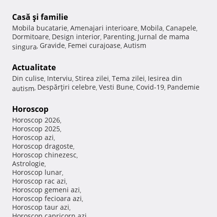
Casă şi familie
Mobila bucatarie
Amenajari interioare
Mobila
Canapele
,
,
,
,
Dormitoare
Design interior
Parenting
Jurnal de mama
,
,
,
Gravide
Femei curajoase
Autism
singura
,
,
,
Actualitate
Din culise
Interviu
Stirea zilei
Tema zilei
Iesirea din
,
,
,
,
Despărţiri celebre
Vesti Bune
Covid-19
Pandemie
autism
,
,
,
,
Horoscop
Horoscop 2026
,
Horoscop 2025
,
Horoscop azi
,
Horoscop dragoste
,
Horoscop chinezesc
,
Astrologie
,
Horoscop lunar
,
Horoscop rac azi
,
Horoscop gemeni azi
,
Horoscop fecioara azi
,
Horoscop taur azi
,
Horoscop capricorn azi
,