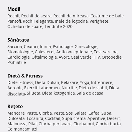
Modă
Rochii
Rochii de seara
Rochii de mireasa
Costume de baie
,
,
,
,
Pantofi
Rochii elegante
Inele de logodna
Verighete
,
,
,
,
Ochelari de soare
Tendinte 2020
,
Sănătate
Sarcina
Ceaiuri
Inima
Psihologie
Ginecologie
,
,
,
,
,
Stomatologie
Colesterol
Anticonceptionale
Test sarcina
,
,
,
,
Cardiologie
Oftalmologie
Avort
Ceai verde
HIV
Ortopedie
,
,
,
,
,
,
Psihiatrie
Dietă & Fitness
Diete
Fitness
Dieta Dukan
Relaxare
Yoga
Intretinere
,
,
,
,
,
,
Aerobic
Exercitii abdomen
Nutritie
Dieta de slabit
Dieta
,
,
,
,
Silueta
Dieta ketogenica
Sala de acasa
disociata
,
,
,
Reţete
Mancare
Paste
Ciorba
Peste
Sos
Salata
Cafea
Supa
,
,
,
,
,
,
,
,
Dulceata
Tocanita
Cocktail
Supa crema
Aperitive
Desert
,
,
,
,
,
,
Maioneza
Pilaf
Ciorba perisoare
Ciorba pui
Ciorba burta
,
,
,
,
,
Ce mancam azi