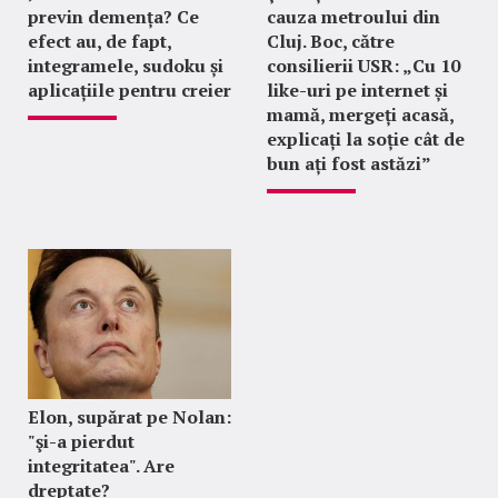
previn demența? Ce
cauza metroului din
efect au, de fapt,
Cluj. Boc, către
integramele, sudoku și
consilierii USR: „Cu 10
aplicațiile pentru creier
like-uri pe internet și
mamă, mergeți acasă,
explicați la soție cât de
bun ați fost astăzi”
Elon, supărat pe Nolan:
"şi-a pierdut
integritatea". Are
dreptate?