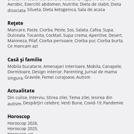
Aerobic
Exercitii abdomen
Nutritie
Dieta de slabit
Dieta
,
,
,
,
Silueta
Dieta ketogenica
Sala de acasa
disociata
,
,
,
Reţete
Mancare
Paste
Ciorba
Peste
Sos
Salata
Cafea
Supa
,
,
,
,
,
,
,
,
Dulceata
Tocanita
Cocktail
Supa crema
Aperitive
Desert
,
,
,
,
,
,
Maioneza
Pilaf
Ciorba perisoare
Ciorba pui
Ciorba burta
,
,
,
,
,
Ce mancam azi
Casă şi familie
Mobila bucatarie
Amenajari interioare
Mobila
Canapele
,
,
,
,
Dormitoare
Design interior
Parenting
Jurnal de mama
,
,
,
Gravide
Femei curajoase
Autism
singura
,
,
,
Actualitate
Din culise
Interviu
Stirea zilei
Tema zilei
Iesirea din
,
,
,
,
Despărţiri celebre
Vesti Bune
Covid-19
Pandemie
autism
,
,
,
,
Horoscop
Horoscop 2026
,
Horoscop 2025
,
Horoscop azi