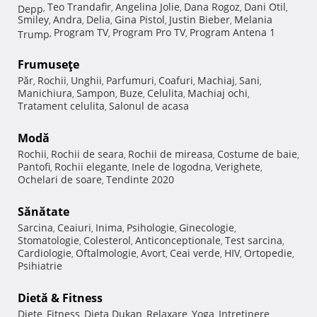
Teo Trandafir
Angelina Jolie
Dana Rogoz
Dani Otil
Depp
,
,
,
,
,
Smiley
Andra
Delia
Gina Pistol
Justin Bieber
Melania
,
,
,
,
,
Program TV
Program Pro TV
Program Antena 1
Trump
,
,
,
Frumuseţe
Păr
Rochii
Unghii
Parfumuri
Coafuri
Machiaj
Sani
,
,
,
,
,
,
,
Manichiura
Sampon
Buze
Celulita
Machiaj ochi
,
,
,
,
,
Tratament celulita
Salonul de acasa
,
Modă
Rochii
Rochii de seara
Rochii de mireasa
Costume de baie
,
,
,
,
Pantofi
Rochii elegante
Inele de logodna
Verighete
,
,
,
,
Ochelari de soare
Tendinte 2020
,
Sănătate
Sarcina
Ceaiuri
Inima
Psihologie
Ginecologie
,
,
,
,
,
Stomatologie
Colesterol
Anticonceptionale
Test sarcina
,
,
,
,
Cardiologie
Oftalmologie
Avort
Ceai verde
HIV
Ortopedie
,
,
,
,
,
,
Psihiatrie
Dietă & Fitness
Diete
Fitness
Dieta Dukan
Relaxare
Yoga
Intretinere
,
,
,
,
,
,