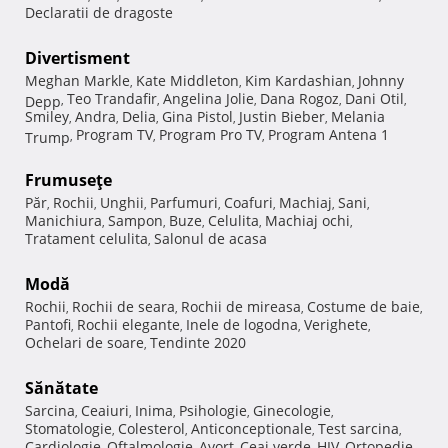
Declaratii de dragoste
Divertisment
Meghan Markle
Kate Middleton
Kim Kardashian
Johnny
,
,
,
Teo Trandafir
Angelina Jolie
Dana Rogoz
Dani Otil
Depp
,
,
,
,
,
Smiley
Andra
Delia
Gina Pistol
Justin Bieber
Melania
,
,
,
,
,
Program TV
Program Pro TV
Program Antena 1
Trump
,
,
,
Frumuseţe
Păr
Rochii
Unghii
Parfumuri
Coafuri
Machiaj
Sani
,
,
,
,
,
,
,
Manichiura
Sampon
Buze
Celulita
Machiaj ochi
,
,
,
,
,
Tratament celulita
Salonul de acasa
,
Modă
Rochii
Rochii de seara
Rochii de mireasa
Costume de baie
,
,
,
,
Pantofi
Rochii elegante
Inele de logodna
Verighete
,
,
,
,
Ochelari de soare
Tendinte 2020
,
Sănătate
Sarcina
Ceaiuri
Inima
Psihologie
Ginecologie
,
,
,
,
,
Stomatologie
Colesterol
Anticonceptionale
Test sarcina
,
,
,
,
Cardiologie
Oftalmologie
Avort
Ceai verde
HIV
Ortopedie
,
,
,
,
,
,