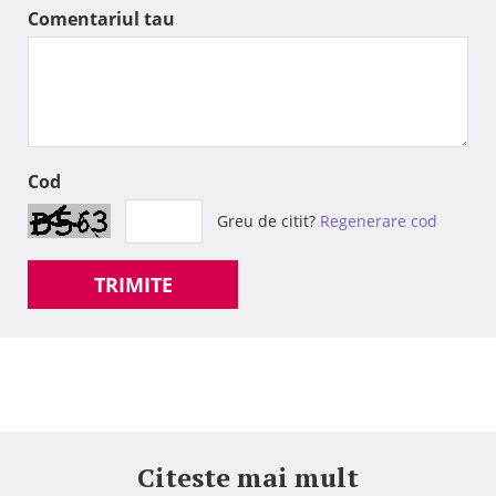
Comentariul tau
Cod
Greu de citit?
Regenerare cod
TRIMITE
Citeste mai mult