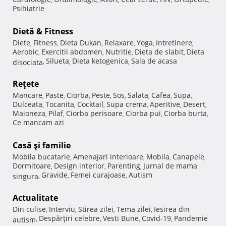
Psihiatrie
Dietă & Fitness
Diete
Fitness
Dieta Dukan
Relaxare
Yoga
Intretinere
,
,
,
,
,
,
Aerobic
Exercitii abdomen
Nutritie
Dieta de slabit
Dieta
,
,
,
,
Silueta
Dieta ketogenica
Sala de acasa
disociata
,
,
,
Reţete
Mancare
Paste
Ciorba
Peste
Sos
Salata
Cafea
Supa
,
,
,
,
,
,
,
,
Dulceata
Tocanita
Cocktail
Supa crema
Aperitive
Desert
,
,
,
,
,
,
Maioneza
Pilaf
Ciorba perisoare
Ciorba pui
Ciorba burta
,
,
,
,
,
Ce mancam azi
Casă şi familie
Mobila bucatarie
Amenajari interioare
Mobila
Canapele
,
,
,
,
Dormitoare
Design interior
Parenting
Jurnal de mama
,
,
,
Gravide
Femei curajoase
Autism
singura
,
,
,
Actualitate
Din culise
Interviu
Stirea zilei
Tema zilei
Iesirea din
,
,
,
,
Despărţiri celebre
Vesti Bune
Covid-19
Pandemie
autism
,
,
,
,