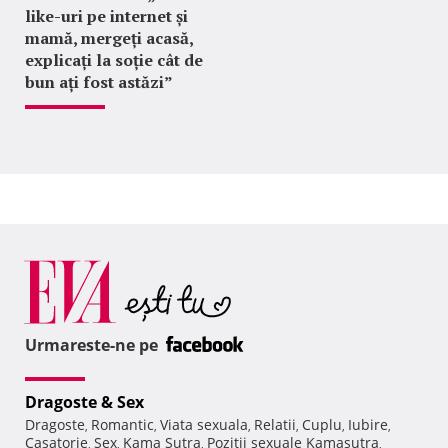
like-uri pe internet și
mamă, mergeți acasă,
explicați la soție cât de
bun ați fost astăzi”
Urmareste-ne pe
Dragoste & Sex
Dragoste
Romantic
Viata sexuala
Relatii
Cuplu
Iubire
,
,
,
,
,
,
Casatorie
Sex
Kama Sutra
Pozitii sexuale Kamasutra
,
,
,
,