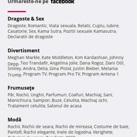
Urmareste-ne pe
Dragoste & Sex
Dragoste
Romantic
Viata sexuala
Relatii
Cuplu
Iubire
,
,
,
,
,
,
Casatorie
Sex
Kama Sutra
Pozitii sexuale Kamasutra
,
,
,
,
Declaratii de dragoste
Divertisment
Meghan Markle
Kate Middleton
Kim Kardashian
Johnny
,
,
,
Teo Trandafir
Angelina Jolie
Dana Rogoz
Dani Otil
Depp
,
,
,
,
,
Smiley
Andra
Delia
Gina Pistol
Justin Bieber
Melania
,
,
,
,
,
Program TV
Program Pro TV
Program Antena 1
Trump
,
,
,
Frumuseţe
Păr
Rochii
Unghii
Parfumuri
Coafuri
Machiaj
Sani
,
,
,
,
,
,
,
Manichiura
Sampon
Buze
Celulita
Machiaj ochi
,
,
,
,
,
Tratament celulita
Salonul de acasa
,
Modă
Rochii
Rochii de seara
Rochii de mireasa
Costume de baie
,
,
,
,
Pantofi
Rochii elegante
Inele de logodna
Verighete
,
,
,
,