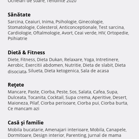
Ochelari de soare
Tendinte 2020
,
Sănătate
Sarcina
Ceaiuri
Inima
Psihologie
Ginecologie
,
,
,
,
,
Stomatologie
Colesterol
Anticonceptionale
Test sarcina
,
,
,
,
Cardiologie
Oftalmologie
Avort
Ceai verde
HIV
Ortopedie
,
,
,
,
,
,
Psihiatrie
Dietă & Fitness
Diete
Fitness
Dieta Dukan
Relaxare
Yoga
Intretinere
,
,
,
,
,
,
Aerobic
Exercitii abdomen
Nutritie
Dieta de slabit
Dieta
,
,
,
,
Silueta
Dieta ketogenica
Sala de acasa
disociata
,
,
,
Reţete
Mancare
Paste
Ciorba
Peste
Sos
Salata
Cafea
Supa
,
,
,
,
,
,
,
,
Dulceata
Tocanita
Cocktail
Supa crema
Aperitive
Desert
,
,
,
,
,
,
Maioneza
Pilaf
Ciorba perisoare
Ciorba pui
Ciorba burta
,
,
,
,
,
Ce mancam azi
Casă şi familie
Mobila bucatarie
Amenajari interioare
Mobila
Canapele
,
,
,
,
Dormitoare
Design interior
Parenting
Jurnal de mama
,
,
,