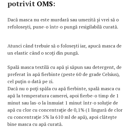
potrivit
OMS
:
Dacă masca nu este murdară sau umezită și vrei să o
refolosești, pune-o într-o pungă resigilabilă curată.
Atunci când trebuie să o folosești iar, apucă masca de
un elastic când o scoți din pungă.
Spală masca textilă cu apă și săpun sau detergent, de
preferat în apă fierbinte (peste 60 de grade Celsius),
cel puțin o dată pe zi.
Dacă nu o poți spăla cu apă fierbinte, spală masca cu
apă la temperatura camerei, apoi fierbe-o timp de 1
minut sau las-o la înmuiat 1 minut într-o soluție de
apă cu clor cu concentrație de 0,1% (1 lingură de clor
cu concentrație 5% la 610 ml de apă), apoi clătește
bine masca cu apă curată.