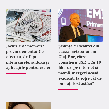
Jocurile de memorie
Ședință cu scântei din
previn demența? Ce
cauza metroului din
efect au, de fapt,
Cluj. Boc, către
integramele, sudoku și
consilierii USR: „Cu 10
aplicațiile pentru creier
like-uri pe internet și
mamă, mergeți acasă,
explicați la soție cât de
bun ați fost astăzi”