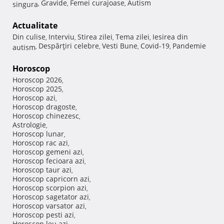
Gravide
Femei curajoase
Autism
singura
,
,
,
Actualitate
Din culise
Interviu
Stirea zilei
Tema zilei
Iesirea din
,
,
,
,
Despărţiri celebre
Vesti Bune
Covid-19
Pandemie
autism
,
,
,
,
Horoscop
Horoscop 2026
,
Horoscop 2025
,
Horoscop azi
,
Horoscop dragoste
,
Horoscop chinezesc
,
Astrologie
,
Horoscop lunar
,
Horoscop rac azi
,
Horoscop gemeni azi
,
Horoscop fecioara azi
,
Horoscop taur azi
,
Horoscop capricorn azi
,
Horoscop scorpion azi
,
Horoscop sagetator azi
,
Horoscop varsator azi
,
Horoscop pesti azi
,
Horoscop leu azi