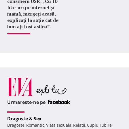
consilierii USR: „Cu 10
like-uri pe internet și
mamă, mergeți acasă,
explicați la soție cât de
bun ați fost astăzi”
Urmareste-ne pe
Dragoste & Sex
Dragoste
Romantic
Viata sexuala
Relatii
Cuplu
Iubire
,
,
,
,
,
,