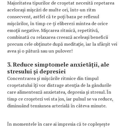
Majoritatea tipurilor de croșetat necesită repetarea
acelorași mișcări de multe ori, într-un ritm
consecvent, astfel că te poți baza pe reflexul
mișcărilor, în timp ce-ți eliberezi mintea de orice
emoții negative. Mișcarea ritmică, repetitivă,
combinată cu relaxarea creează aceleași beneficii
precum cele obținute după meditație, iar la sfârșit vei
avea și o pătură sau un pulover!
3. Reduce simptomele anxietății, ale
stresului și depresiei
Concentrarea și mișcările ritmice din timpul
croșetatului îți vor distrage atenția de la gândurile
care alimentează anxietatea, depresia și stresul. În
timp ce croșetezi vei sta jos, iar pulsul se va reduce,
diminuând tensiunea arterială în câteva minute.
În momentele în care ai impresia că te copleșește