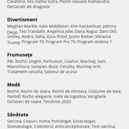
Casatorie
Sex
Kama Sutra
Pozitii sexuale Kamasutra
,
,
,
,
Declaratii de dragoste
Divertisment
Meghan Markle
Kate Middleton
Kim Kardashian
Johnny
,
,
,
Teo Trandafir
Angelina Jolie
Dana Rogoz
Dani Otil
Depp
,
,
,
,
,
Smiley
Andra
Delia
Gina Pistol
Justin Bieber
Melania
,
,
,
,
,
Program TV
Program Pro TV
Program Antena 1
Trump
,
,
,
Frumuseţe
Păr
Rochii
Unghii
Parfumuri
Coafuri
Machiaj
Sani
,
,
,
,
,
,
,
Manichiura
Sampon
Buze
Celulita
Machiaj ochi
,
,
,
,
,
Tratament celulita
Salonul de acasa
,
Modă
Rochii
Rochii de seara
Rochii de mireasa
Costume de baie
,
,
,
,
Pantofi
Rochii elegante
Inele de logodna
Verighete
,
,
,
,
Ochelari de soare
Tendinte 2020
,
Sănătate
Sarcina
Ceaiuri
Inima
Psihologie
Ginecologie
,
,
,
,
,
Stomatologie
Colesterol
Anticonceptionale
Test sarcina
,
,
,
,