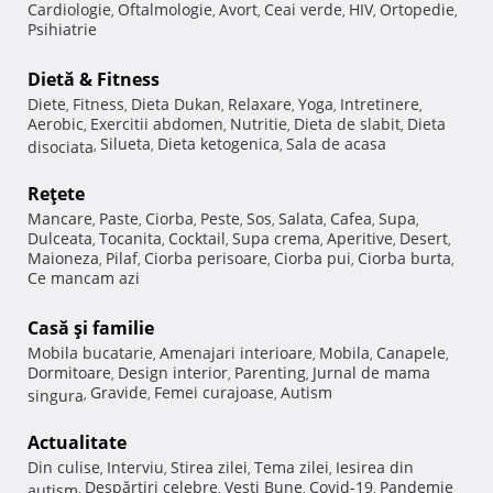
Cardiologie
Oftalmologie
Avort
Ceai verde
HIV
Ortopedie
,
,
,
,
,
,
Psihiatrie
Dietă & Fitness
Diete
Fitness
Dieta Dukan
Relaxare
Yoga
Intretinere
,
,
,
,
,
,
Aerobic
Exercitii abdomen
Nutritie
Dieta de slabit
Dieta
,
,
,
,
Silueta
Dieta ketogenica
Sala de acasa
disociata
,
,
,
Reţete
Mancare
Paste
Ciorba
Peste
Sos
Salata
Cafea
Supa
,
,
,
,
,
,
,
,
Dulceata
Tocanita
Cocktail
Supa crema
Aperitive
Desert
,
,
,
,
,
,
Maioneza
Pilaf
Ciorba perisoare
Ciorba pui
Ciorba burta
,
,
,
,
,
Ce mancam azi
Casă şi familie
Mobila bucatarie
Amenajari interioare
Mobila
Canapele
,
,
,
,
Dormitoare
Design interior
Parenting
Jurnal de mama
,
,
,
Gravide
Femei curajoase
Autism
singura
,
,
,
Actualitate
Din culise
Interviu
Stirea zilei
Tema zilei
Iesirea din
,
,
,
,
Despărţiri celebre
Vesti Bune
Covid-19
Pandemie
autism
,
,
,
,