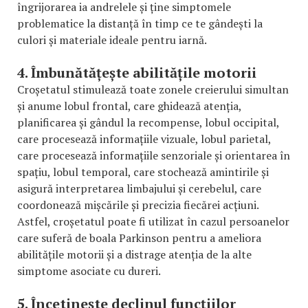
îngrijorarea ia andrelele și ține simptomele
problematice la distanță în timp ce te gândești la
culori și materiale ideale pentru iarnă.
4. Îmbunătățește abilitățile motorii
Croșetatul stimulează toate zonele creierului simultan
și anume lobul frontal, care ghidează atenția,
planificarea și gândul la recompense, lobul occipital,
care procesează informațiile vizuale, lobul parietal,
care procesează informațiile senzoriale și orientarea în
spațiu, lobul temporal, care stochează amintirile și
asigură interpretarea limbajului și cerebelul, care
coordonează mișcările și precizia fiecărei acțiuni.
Astfel, croșetatul poate fi utilizat în cazul persoanelor
care suferă de boala Parkinson pentru a ameliora
abilitățile motorii și a distrage atenția de la alte
simptome asociate cu dureri.
5. Încetinește declinul funcțiilor