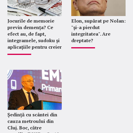
Jocurile de memorie
Elon, supărat pe Nolan:
previn demența? Ce
"şi-a pierdut
efect au, de fapt,
integritatea". Are
integramele, sudoku și
dreptate?
aplicațiile pentru creier
Ședință cu scântei din
cauza metroului din
Cluj. Boc, către