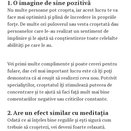
1. O imagine de sine pozitivă
Nu multe persoane pot croșeta, iar acest lucru te va
face mai optimistă și plină de încredere în propriile
forțe. De multe ori puloverul sau vesta croșetată dau
persoanelor care le-au realizat un sentiment de
împlinire și le ajută să conștientizeze toate celelalte
abilități pe care le au.
Vei primi multe complimente și poate cereri pentru
fulare, dar cel mai important lucru este că îți poți
demonstra că ai reușit să realizezi ceva nou. Potrivit
specialiștilor, croșetatul îți stimulează puterea de
concentrare și te ajută să faci față mult mai bine
comentariilor negative sau criticilor constante.
2. Are un efect similar cu meditația
Odată ce ai înțeles bine regulile și ești sigură cum
trebuie să croșetezi, vei deveni foarte relaxată.