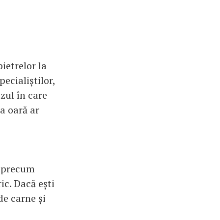
ietrelor la
pecialiștilor,
zul în care
ma oară ar
e precum
ic. Dacă ești
de carne și