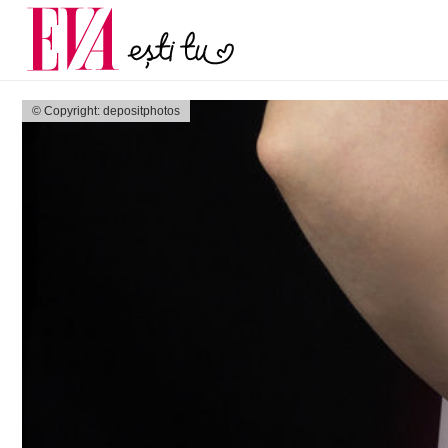
și 60 de ani. De ce te t
Carieră
pe măsură ce înaintez
Actualitate
© Copyright: depositphotos