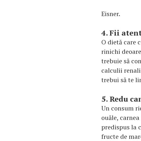
Eisner.
4. Fii aten
O dietă care 
rinichi deoare
trebuie să co
calculii renal
trebui să te l
5. Redu ca
Un consum rid
ouăle, carnea 
predispus la c
fructe de mar