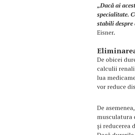
„Dacă ai aces
specialitate. 
stabili despre
Eisner.
Eliminarea
De obicei dur
calculii renal
lua medicame
vor reduce dis
De asemenea, 
musculatura d
și reducerea d
Dacă durerile