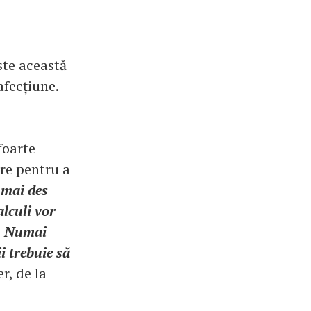
ste această
afecțiune.
foarte
re pentru a
 mai des
alculi vor
i. Numai
i trebuie să
er, de la