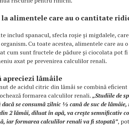
ua riscurile pentru rinichi.
 la alimentele care au o cantitate ridi
e includ spanacul, sfecla roșie și migdalele, care
n organism. Cu toate acestea, alimentele care au o
at cum sunt fructele de pădure și ciocolata pot f
eniu axat pe prevenirea calculilor renali.
ă apreciezi lămâile
nut de acidul citric din lămâi se combină eficient
lochează formarea calculilor renali.
„Studiile de sp
 dacă se consumă zilnic ½ cană de suc de lămâie,
din 2 lămâi, diluat în apă, va crește semnificativ c
nă, iar formarea calculilor renali va fi stopată”
, pot