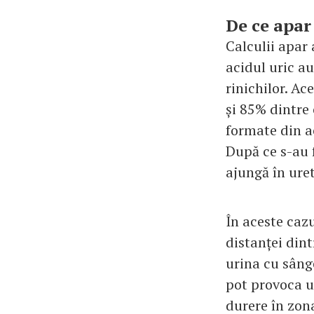
De ce apar 
Calculii apar
acidul uric au
rinichilor. Ac
și 85% dintre 
formate din ac
După ce s-au f
ajungă în uret
În aceste cazu
distanței din
urina cu sâng
pot provoca u
durere în zon