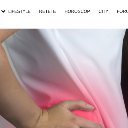
rezești mai des
Cât durează, cum te pregătești și cât
i în vârstă
de dureroasă este investigația
LIFESTYLE
RETETE
HOROSCOP
CITY
FOR