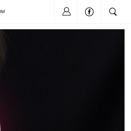
Nu ai cont?
Inregistreaza-
UM