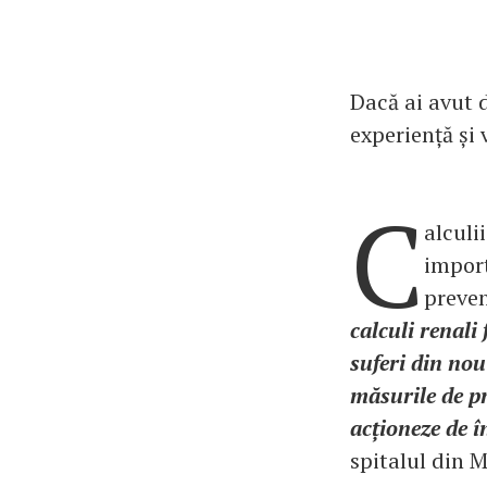
Dacă ai avut d
experiență și 
C
alculi
import
preven
calculi renali
suferi din nou
măsurile de pr
acționeze de î
spitalul din 