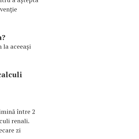
rvenție
a?
n la aceeași
calculi
imină între 2
uli renali.
ecare zi