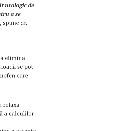
t urologic de
ntru a se
, spune dr.
 a elimina
rioadă se pot
nofen care
a relaxa
 a calculilor
ntru a aștepta