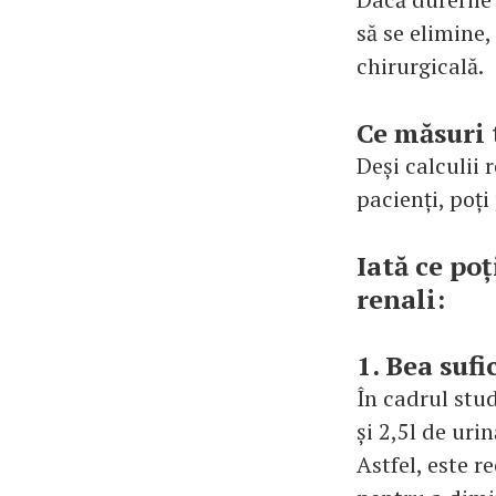
să se elimine,
chirurgicală.
Ce măsuri 
Deși calculii 
pacienți, poți
Iată ce po
renali:
1. Bea sufi
În cadrul stud
și 2,5l de uri
Astfel, este r