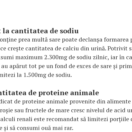
t la cantitatea de sodiu
conține prea multă sare poate declanșa formarea p
ce crește cantitatea de calciu din urină. Potrivit s
nsumi maximum 2.300mg de sodiu zilnic, iar în ca
i au apărut tot pe un fond de exces de sare și pri
imitezi la 1.500mg de sodiu.
ntitatea de proteine animale
icat de proteine animale provenite din aliment
roșie sau fructele de mare cresc nivelul de acid ur
alculi renali este recomandat să limitezi porțiile 
e și să consumi ouă mai rar.