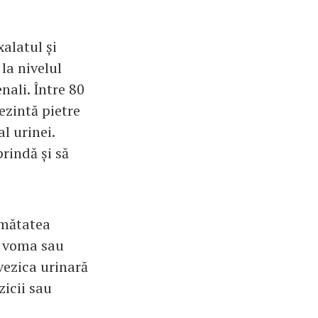
alatul și
la nivelul
nali. Între 80
ezintă pietre
l urinei.
prindă și să
jumătatea
, voma sau
vezica urinară
zicii sau