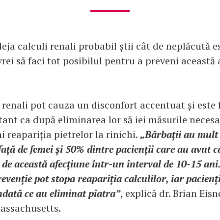
eja calculi renali probabil știi cât de neplăcută e
vrei să faci tot posibilul pentru a preveni această 
i renali pot cauza un disconfort accentuat și este 
ant ca după eliminarea lor să iei măsurile necesa
i reapariția pietrelor la rinichi.
„Bărbații au mult
 față de femei și 50% dintre pacienții care au avut c
 de această afecțiune într-un interval de 10-15 an
evenție pot stopa reapariția calculilor, iar pacienți
ndată ce au eliminat piatra”
, explică dr. Brian Eisn
Massachusetts.