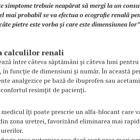
te simptome trebuie neapărat să mergi la un consul
Cel mai probabil se va efectua o ecografie renală pe
 câte pietre este vorba și care este dimensiunea lor”
 calculilor renali
ează între câteva săptămâni și câteva luni pentru
i, în funcție de dimensiuni și număr. În această pe
nte analgezice pe bază de ibuprofen sau acetami
confortul resimțit de pacienți.
medicul îți poate prescrie un alfa-blocant care v
in zona uretrei, favorizând eliminarea mai rapidă
urerilor.
 devin prea puternice sau dacă sunt prea mari pe