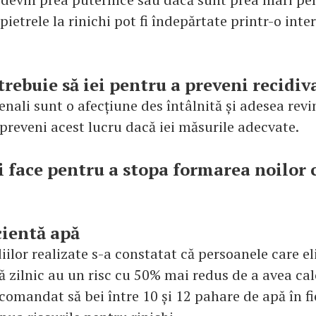
 pietrele la rinichi pot fi îndepărtate printr-o inte
trebuie să iei pentru a preveni recidiv
renali sunt o afecțiune des întâlnită și adesea revi
 preveni acest lucru dacă iei măsurile adecvate.
ți face pentru a stopa formarea noilor 
cientă apă
iilor realizate s-a constatat că persoanele care el
nă zilnic au un risc cu 50% mai redus de a avea calc
ecomandat să bei între 10 și 12 pahare de apă în fi