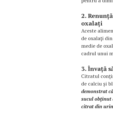
pentru a dimin
2. Renunță
oxalați
Aceste aliment
de oxalați di
medie de oxal
cadrul unui m
3. Învață s
Citratul conți
de calciu și b
demonstrat că
sucul obținut 
citrat din uri