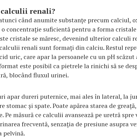
calculii renali?
 atunci când anumite substanțe precum calciul, ox
 o concentrație suficientă pentru a forma cristale 
este cristale se măresc, devenind ulterior calculi re
calculii renali sunt formați din calciu. Restul repr
id uric, care apar la persoanele cu un pH scăzut a
ormat este posibil ca pietrele la rinichi să se des
ră, blocând fluxul urinei.
ri apar dureri puternice, mai ales în lateral, la 
tre stomac și spate. Poate apărea starea de greață
e. Pe măsură ce calculii avansează pe uretră spre 
rinarea frecventă, senzația de presiune asupra ve
a pelvină.