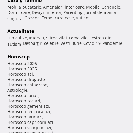
Casă şi familie
Mobila bucatarie
Amenajari interioare
Mobila
Canapele
,
,
,
,
Dormitoare
Design interior
Parenting
Jurnal de mama
,
,
,
Gravide
Femei curajoase
Autism
singura
,
,
,
Actualitate
Din culise
Interviu
Stirea zilei
Tema zilei
Iesirea din
,
,
,
,
Despărţiri celebre
Vesti Bune
Covid-19
Pandemie
autism
,
,
,
,
Horoscop
Horoscop 2026
,
Horoscop 2025
,
Horoscop azi
,
Horoscop dragoste
,
Horoscop chinezesc
,
Astrologie
,
Horoscop lunar
,
Horoscop rac azi
,
Horoscop gemeni azi
,
Horoscop fecioara azi
,
Horoscop taur azi
,
Horoscop capricorn azi
,
Horoscop scorpion azi
,
Horoscop sagetator azi