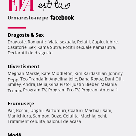
Urmareste-ne pe
Dragoste & Sex
Dragoste
Romantic
Viata sexuala
Relatii
Cuplu
Iubire
,
,
,
,
,
,
Casatorie
Sex
Kama Sutra
Pozitii sexuale Kamasutra
,
,
,
,
Declaratii de dragoste
Divertisment
Meghan Markle
Kate Middleton
Kim Kardashian
Johnny
,
,
,
Teo Trandafir
Angelina Jolie
Dana Rogoz
Dani Otil
Depp
,
,
,
,
,
Smiley
Andra
Delia
Gina Pistol
Justin Bieber
Melania
,
,
,
,
,
Program TV
Program Pro TV
Program Antena 1
Trump
,
,
,
Frumuseţe
Păr
Rochii
Unghii
Parfumuri
Coafuri
Machiaj
Sani
,
,
,
,
,
,
,
Manichiura
Sampon
Buze
Celulita
Machiaj ochi
,
,
,
,
,
Tratament celulita
Salonul de acasa
,
Modă