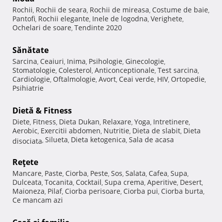
Rochii
Rochii de seara
Rochii de mireasa
Costume de baie
,
,
,
,
Pantofi
Rochii elegante
Inele de logodna
Verighete
,
,
,
,
Ochelari de soare
Tendinte 2020
,
Sănătate
Sarcina
Ceaiuri
Inima
Psihologie
Ginecologie
,
,
,
,
,
Stomatologie
Colesterol
Anticonceptionale
Test sarcina
,
,
,
,
Cardiologie
Oftalmologie
Avort
Ceai verde
HIV
Ortopedie
,
,
,
,
,
,
Psihiatrie
Dietă & Fitness
Diete
Fitness
Dieta Dukan
Relaxare
Yoga
Intretinere
,
,
,
,
,
,
Aerobic
Exercitii abdomen
Nutritie
Dieta de slabit
Dieta
,
,
,
,
Silueta
Dieta ketogenica
Sala de acasa
disociata
,
,
,
Reţete
Mancare
Paste
Ciorba
Peste
Sos
Salata
Cafea
Supa
,
,
,
,
,
,
,
,
Dulceata
Tocanita
Cocktail
Supa crema
Aperitive
Desert
,
,
,
,
,
,
Maioneza
Pilaf
Ciorba perisoare
Ciorba pui
Ciorba burta
,
,
,
,
,
Ce mancam azi