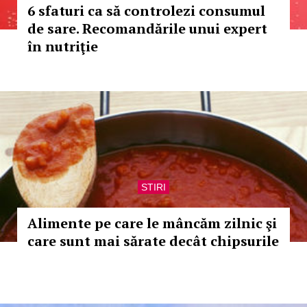
6 sfaturi ca să controlezi consumul
de sare. Recomandările unui expert
în nutriţie
STIRI
Alimente pe care le mâncăm zilnic şi
care sunt mai sărate decât chipsurile