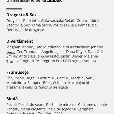
Urmareste-ne pe
Dragoste & Sex
Dragoste
Romantic
Viata sexuala
Relatii
Cuplu
Iubire
,
,
,
,
,
,
Casatorie
Sex
Kama Sutra
Pozitii sexuale Kamasutra
,
,
,
,
Declaratii de dragoste
Divertisment
Meghan Markle
Kate Middleton
Kim Kardashian
Johnny
,
,
,
Teo Trandafir
Angelina Jolie
Dana Rogoz
Dani Otil
Depp
,
,
,
,
,
Smiley
Andra
Delia
Gina Pistol
Justin Bieber
Melania
,
,
,
,
,
Program TV
Program Pro TV
Program Antena 1
Trump
,
,
,
Frumuseţe
Păr
Rochii
Unghii
Parfumuri
Coafuri
Machiaj
Sani
,
,
,
,
,
,
,
Manichiura
Sampon
Buze
Celulita
Machiaj ochi
,
,
,
,
,
Tratament celulita
Salonul de acasa
,
Modă
Rochii
Rochii de seara
Rochii de mireasa
Costume de baie
,
,
,
,
Pantofi
Rochii elegante
Inele de logodna
Verighete
,
,
,
,
Ochelari de soare
Tendinte 2020
,