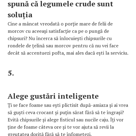
spună că legumele crude sunt
soluția
Cine a mâncat vreodată o porție mare de felii de
morcov cu aceeași satisfacție ca pe o pungă de
chipsuri? Nu încerca să înlocuiești chipsurile cu
rondele de țelină sau morcov pentru că nu vei face
decât să accentuezi pofta, mai ales dacă ești la serviciu.
5.
Alege gustări inteligente
Ți se face foame sau ești plictisit după-amiaza și ai vrea
să guști ceva crocant și puțin sărat fără să te îngrași?
Evită chipsurile și alege fisticul sau nucile caju. Îți vor
ține de foame câteva ore și te vor ajuta să revii la
greutatea dorită fără să te înfometezi.