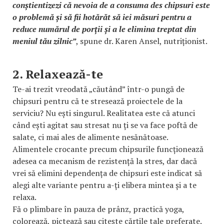
conștientizezi că nevoia de a consuma des chipsuri este
o problemă și să fii hotărăt să iei măsuri pentru a
reduce numărul de porții și a le elimina treptat din
meniul tău zilnic”
, spune dr. Karen Ansel, nutriționist.
2. Relaxează-te
Te-ai trezit vreodată „căutând” într-o pungă de
chipsuri pentru că te stresează proiectele de la
serviciu? Nu ești singurul. Realitatea este că atunci
când ești agitat sau stresat nu ți se va face poftă de
salate, ci mai ales de alimente nesănătoase.
Alimentele crocante precum chipsurile funcționează
adesea ca mecanism de rezistență la stres, dar dacă
vrei să elimini dependența de chipsuri este indicat să
alegi alte variante pentru a-ți elibera mintea și a te
relaxa.
Fă o plimbare în pauza de prânz, practică yoga,
colorează, pictează sau citește cărțile tale preferate.