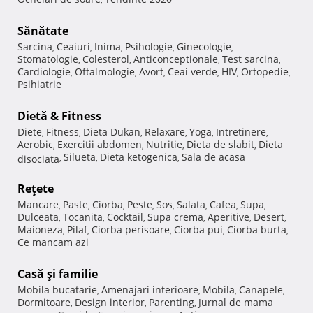
Sănătate
Sarcina
Ceaiuri
Inima
Psihologie
Ginecologie
,
,
,
,
,
Stomatologie
Colesterol
Anticonceptionale
Test sarcina
,
,
,
,
Cardiologie
Oftalmologie
Avort
Ceai verde
HIV
Ortopedie
,
,
,
,
,
,
Psihiatrie
Dietă & Fitness
Diete
Fitness
Dieta Dukan
Relaxare
Yoga
Intretinere
,
,
,
,
,
,
Aerobic
Exercitii abdomen
Nutritie
Dieta de slabit
Dieta
,
,
,
,
Silueta
Dieta ketogenica
Sala de acasa
disociata
,
,
,
Reţete
Mancare
Paste
Ciorba
Peste
Sos
Salata
Cafea
Supa
,
,
,
,
,
,
,
,
Dulceata
Tocanita
Cocktail
Supa crema
Aperitive
Desert
,
,
,
,
,
,
Maioneza
Pilaf
Ciorba perisoare
Ciorba pui
Ciorba burta
,
,
,
,
,
Ce mancam azi
Casă şi familie
Mobila bucatarie
Amenajari interioare
Mobila
Canapele
,
,
,
,
Dormitoare
Design interior
Parenting
Jurnal de mama
,
,
,