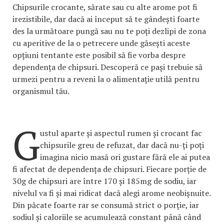
Chipsurile crocante, sărate sau cu alte arome pot fi
irezistibile, dar dacă ai început să te gândești foarte
des la următoare pungă sau nu te poți dezlipi de zona
cu aperitive de la o petrecere unde găsești aceste
opțiuni tentante este posibil să fie vorba despre
dependența de chipsuri. Descoperă ce pași trebuie să
urmezi pentru a reveni la o alimentație utilă pentru
organismul tău.
G
ustul aparte și aspectul rumen și crocant fac
chipsurile greu de refuzat, dar dacă nu-ți poți
imagina nicio masă ori gustare fără ele ai putea
fi afectat de dependența de chipsuri. Fiecare porție de
30g de chipsuri are între 170 și 185mg de sodiu, iar
nivelul va fi și mai ridicat dacă alegi arome neobișnuite.
Din păcate foarte rar se consumă strict o porție, iar
sodiul și caloriile se acumulează constant până când