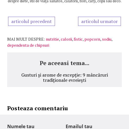
despre diete, stil de viață sănătos, călătorii, flori, cărți, copii sau deco.
articolul precedent
articolul urmator
MAI MULT DESPRE:
nutritie
,
calorii
,
fistic
,
popcorn
,
sodiu
,
dependenta de chipsuri
Pe aceeasi tema...
Gusturi și arome de excepție: 9 mâncăruri
tradiționale evreiești
Posteaza comentariu
Numele tau
Emailul tau