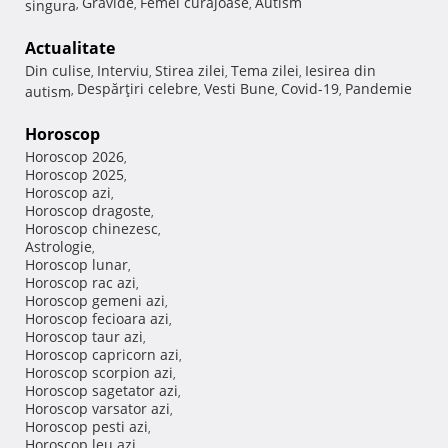
Gravide
Femei curajoase
Autism
singura
,
,
,
Actualitate
Din culise
Interviu
Stirea zilei
Tema zilei
Iesirea din
,
,
,
,
Despărţiri celebre
Vesti Bune
Covid-19
Pandemie
autism
,
,
,
,
Horoscop
Horoscop 2026
,
Horoscop 2025
,
Horoscop azi
,
Horoscop dragoste
,
Horoscop chinezesc
,
Astrologie
,
Horoscop lunar
,
Horoscop rac azi
,
Horoscop gemeni azi
,
Horoscop fecioara azi
,
Horoscop taur azi
,
Horoscop capricorn azi
,
Horoscop scorpion azi
,
Horoscop sagetator azi
,
Horoscop varsator azi
,
Horoscop pesti azi
,
Horoscop leu azi
,