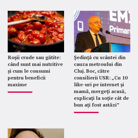
Roșii crude sau gătite:
Ședință cu scântei din
când sunt mai nutritive
cauza metroului din
și cum le consumi
Cluj. Boc, către
pentru beneficii
consilierii USR: „Cu 10
maxime
like-uri pe internet și
mamă, mergeți acasă,
explicați la soție cât de
bun ați fost astăzi”