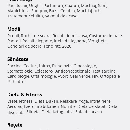
Păr
Rochii
Unghii
Parfumuri
Coafuri
Machiaj
Sani
,
,
,
,
,
,
,
Manichiura
Sampon
Buze
Celulita
Machiaj ochi
,
,
,
,
,
Tratament celulita
Salonul de acasa
,
Modă
Rochii
Rochii de seara
Rochii de mireasa
Costume de baie
,
,
,
,
Pantofi
Rochii elegante
Inele de logodna
Verighete
,
,
,
,
Ochelari de soare
Tendinte 2020
,
Sănătate
Sarcina
Ceaiuri
Inima
Psihologie
Ginecologie
,
,
,
,
,
Stomatologie
Colesterol
Anticonceptionale
Test sarcina
,
,
,
,
Cardiologie
Oftalmologie
Avort
Ceai verde
HIV
Ortopedie
,
,
,
,
,
,
Psihiatrie
Dietă & Fitness
Diete
Fitness
Dieta Dukan
Relaxare
Yoga
Intretinere
,
,
,
,
,
,
Aerobic
Exercitii abdomen
Nutritie
Dieta de slabit
Dieta
,
,
,
,
Silueta
Dieta ketogenica
Sala de acasa
disociata
,
,
,
Reţete