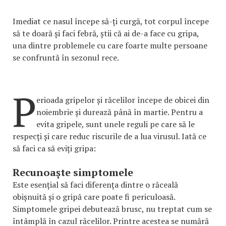
Imediat ce nasul începe să-ți curgă, tot corpul începe
să te doară și faci febră, știi că ai de-a face cu gripa,
una dintre problemele cu care foarte multe persoane
se confruntă în sezonul rece.
P
erioada gripelor și răcelilor începe de obicei din
noiembrie și durează până în martie. Pentru a
evita gripele, sunt unele reguli pe care să le
respecți și care reduc riscurile de a lua virusul. Iată ce
să faci ca să eviți gripa:
Recunoaște simptomele
Este esențial să faci diferența dintre o răceală
obișnuită și o gripă care poate fi periculoasă.
Simptomele gripei debutează brusc, nu treptat cum se
întâmplă în cazul răcelilor. Printre acestea se numără