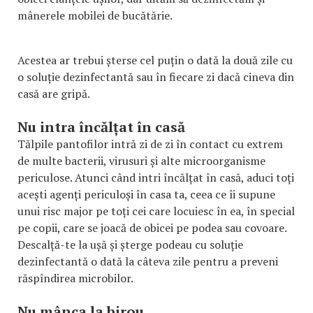
mânerele mobilei de bucătărie.
Acestea ar trebui șterse cel puțin o dată la două zile cu
o soluție dezinfectantă sau în fiecare zi dacă cineva din
casă are gripă.
Nu intra încălțat în casă
Tălpile pantofilor intră zi de zi în contact cu extrem
de multe bacterii, virusuri și alte microorganisme
periculose. Atunci când intri încălțat în casă, aduci toți
acești agenți periculoși în casa ta, ceea ce îi supune
unui risc major pe toți cei care locuiesc în ea, în special
pe copii, care se joacă de obicei pe podea sau covoare.
Descalță-te la ușă și șterge podeau cu soluție
dezinfectantă o dată la câteva zile pentru a preveni
răspîndirea microbilor.
Nu mânca la birou