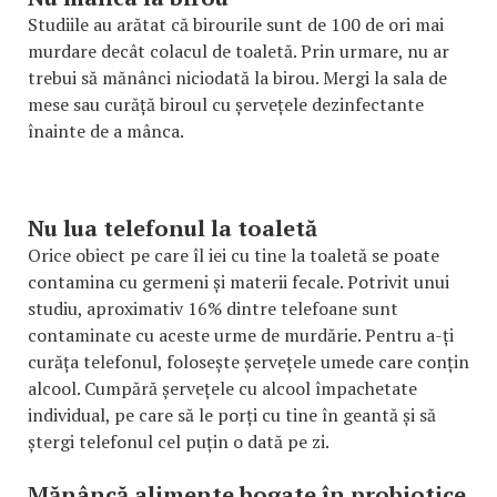
Studiile au arătat că birourile sunt de 100 de ori mai
murdare decât colacul de toaletă. Prin urmare, nu ar
trebui să mănânci niciodată la birou. Mergi la sala de
mese sau curăță biroul cu șervețele dezinfectante
înainte de a mânca.
Nu lua telefonul la toaletă
Orice obiect pe care îl iei cu tine la toaletă se poate
contamina cu germeni și materii fecale. Potrivit unui
studiu, aproximativ 16% dintre telefoane sunt
contaminate cu aceste urme de murdărie. Pentru a-ți
curăța telefonul, folosește șervețele umede care conțin
alcool. Cumpără șervețele cu alcool împachetate
individual, pe care să le porți cu tine în geantă și să
ștergi telefonul cel puțin o dată pe zi.
Mănâncă alimente bogate în probiotice