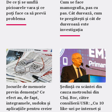
De ce ți se umflă
Cum se face
picioarele vara și ce
mamografia, pas cu
poți face ca să previi
pas. Cât durează, cum
problema
te pregătești și cât de
dureroasă este
investigația
Jocurile de memorie
Ședință cu scântei din
previn demența? Ce
cauza metroului din
efect au, de fapt,
Cluj. Boc, către
integramele, sudoku și
consilierii USR: „Cu 10
aplicațiile pentru creier
like-uri pe internet și