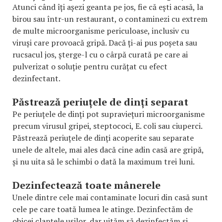
Atunci când îți așezi geanta pe jos, fie că ești acasă, la
birou sau într-un restaurant, o contaminezi cu extrem
de multe microorganisme periculoase, inclusiv cu
viruși care provoacă gripă. Dacă ți-ai pus poșeta sau
rucsacul jos, șterge-l cu o cârpă curată pe care ai
pulverizat o soluție pentru curățat cu efect
dezinfectant.
Păstrează periuțele de dinți separat
Pe periuțele de dinți pot supraviețuri microorganisme
precum virusul gripei, steptococi, E. coli sau ciuperci.
Păstrează periuțele de dinți acoperite sau separate
unele de altele, mai ales dacă cine adin casă are gripă,
și nu uita să le schimbi o dată la maximum trei luni.
Dezinfectează toate mânerele
Unele dintre cele mai contaminate locuri din casă sunt
cele pe care toată lumea le atinge. Dezinfectăm de
obicei clanțele ușilor, dar uităm să dezinfectăm și