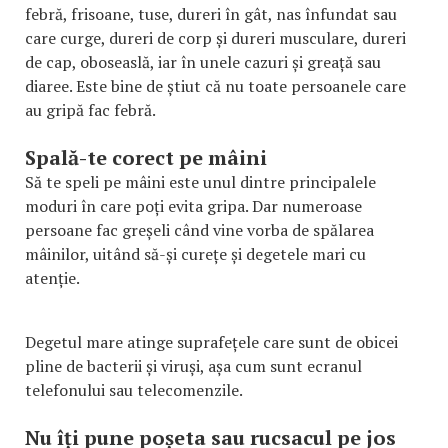
febră, frisoane, tuse, dureri în gât, nas înfundat sau
care curge, dureri de corp și dureri musculare, dureri
de cap, oboseaslă, iar în unele cazuri și greață sau
diaree. Este bine de știut că nu toate persoanele care
au gripă fac febră.
Spală-te corect pe mâini
Să te speli pe mâini este unul dintre principalele
moduri în care poți evita gripa. Dar numeroase
persoane fac greșeli când vine vorba de spălarea
mâinilor, uitând să-și curețe și degetele mari cu
atenție.
Degetul mare atinge suprafețele care sunt de obicei
pline de bacterii și viruși, așa cum sunt ecranul
telefonului sau telecomenzile.
Nu îți pune poșeta sau rucsacul pe jos