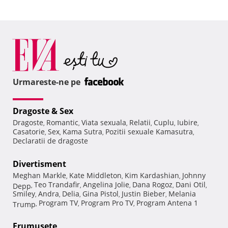
Urmareste-ne pe
Dragoste & Sex
Dragoste
Romantic
Viata sexuala
Relatii
Cuplu
Iubire
,
,
,
,
,
,
Casatorie
Sex
Kama Sutra
Pozitii sexuale Kamasutra
,
,
,
,
Declaratii de dragoste
Divertisment
Meghan Markle
Kate Middleton
Kim Kardashian
Johnny
,
,
,
Teo Trandafir
Angelina Jolie
Dana Rogoz
Dani Otil
Depp
,
,
,
,
,
Smiley
Andra
Delia
Gina Pistol
Justin Bieber
Melania
,
,
,
,
,
Program TV
Program Pro TV
Program Antena 1
Trump
,
,
,
Frumuseţe