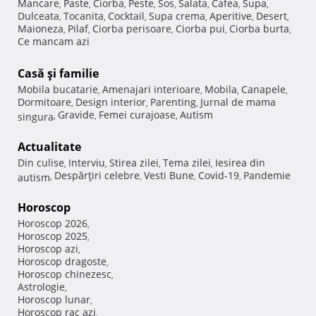
Mancare
Paste
Ciorba
Peste
Sos
Salata
Cafea
Supa
,
,
,
,
,
,
,
,
Dulceata
Tocanita
Cocktail
Supa crema
Aperitive
Desert
,
,
,
,
,
,
Maioneza
Pilaf
Ciorba perisoare
Ciorba pui
Ciorba burta
,
,
,
,
,
Ce mancam azi
Casă şi familie
Mobila bucatarie
Amenajari interioare
Mobila
Canapele
,
,
,
,
Dormitoare
Design interior
Parenting
Jurnal de mama
,
,
,
Gravide
Femei curajoase
Autism
singura
,
,
,
Actualitate
Din culise
Interviu
Stirea zilei
Tema zilei
Iesirea din
,
,
,
,
Despărţiri celebre
Vesti Bune
Covid-19
Pandemie
autism
,
,
,
,
Horoscop
Horoscop 2026
,
Horoscop 2025
,
Horoscop azi
,
Horoscop dragoste
,
Horoscop chinezesc
,
Astrologie
,
Horoscop lunar
,
Horoscop rac azi
,