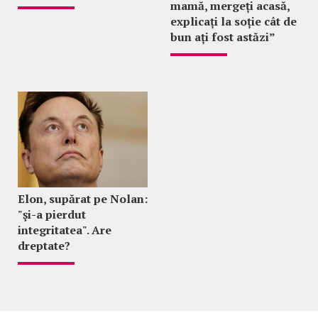
mamă, mergeți acasă,
explicați la soție cât de
bun ați fost astăzi”
Elon, supărat pe Nolan:
"şi-a pierdut
integritatea". Are
dreptate?