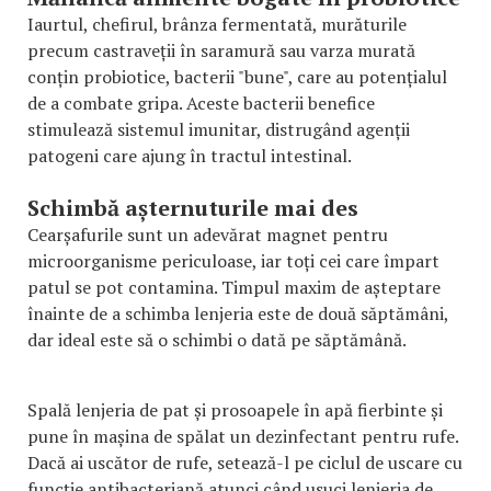
Iaurtul, chefirul, brânza fermentată, murăturile
precum castraveții în saramură sau varza murată
conțin probiotice, bacterii "bune", care au potențialul
de a combate gripa. Aceste bacterii benefice
stimulează sistemul imunitar, distrugând agenții
patogeni care ajung în tractul intestinal.
Schimbă așternuturile mai des
Cearșafurile sunt un adevărat magnet pentru
microorganisme periculoase, iar toți cei care împart
patul se pot contamina. Timpul maxim de așteptare
înainte de a schimba lenjeria este de două săptămâni,
dar ideal este să o schimbi o dată pe săptămână.
Spală lenjeria de pat și prosoapele în apă fierbinte și
pune în mașina de spălat un dezinfectant pentru rufe.
Dacă ai uscător de rufe, setează-l pe ciclul de uscare cu
funcție antibacteriană atunci când usuci lenjeria de