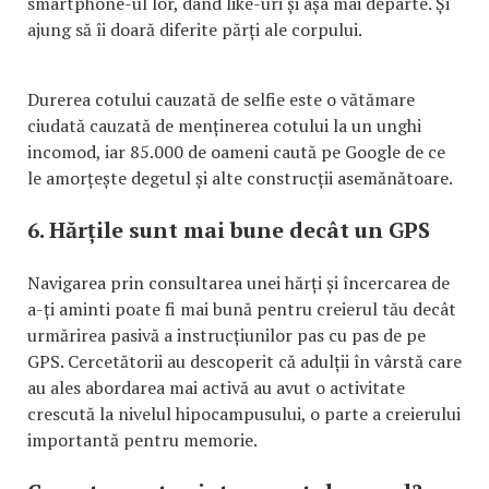
smartphone-ul lor, dând like-uri și așa mai departe. Și
ajung să îi doară diferite părți ale corpului.
Durerea cotului cauzată de selfie este o vătămare
ciudată cauzată de menținerea cotului la un unghi
incomod, iar 85.000 de oameni caută pe Google de ce
le amorțește degetul și alte construcții asemănătoare.
6. Hărțile sunt mai bune decât un GPS
Navigarea prin consultarea unei hărți și încercarea de
a-ți aminti poate fi mai bună pentru creierul tău decât
urmărirea pasivă a instrucțiunilor pas cu pas de pe
GPS. Cercetătorii au descoperit că adulții în vârstă care
au ales abordarea mai activă au avut o activitate
crescută la nivelul hipocampusului, o parte a creierului
importantă pentru memorie.