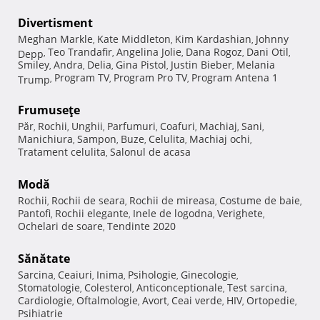
Divertisment
Meghan Markle
Kate Middleton
Kim Kardashian
Johnny
,
,
,
Teo Trandafir
Angelina Jolie
Dana Rogoz
Dani Otil
Depp
,
,
,
,
,
Smiley
Andra
Delia
Gina Pistol
Justin Bieber
Melania
,
,
,
,
,
Program TV
Program Pro TV
Program Antena 1
Trump
,
,
,
Frumuseţe
Păr
Rochii
Unghii
Parfumuri
Coafuri
Machiaj
Sani
,
,
,
,
,
,
,
Manichiura
Sampon
Buze
Celulita
Machiaj ochi
,
,
,
,
,
Tratament celulita
Salonul de acasa
,
Modă
Rochii
Rochii de seara
Rochii de mireasa
Costume de baie
,
,
,
,
Pantofi
Rochii elegante
Inele de logodna
Verighete
,
,
,
,
Ochelari de soare
Tendinte 2020
,
Sănătate
Sarcina
Ceaiuri
Inima
Psihologie
Ginecologie
,
,
,
,
,
Stomatologie
Colesterol
Anticonceptionale
Test sarcina
,
,
,
,
Cardiologie
Oftalmologie
Avort
Ceai verde
HIV
Ortopedie
,
,
,
,
,
,
Psihiatrie