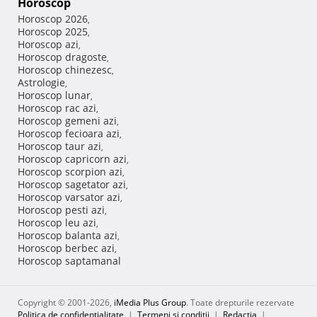
Horoscop
Horoscop 2026
,
Horoscop 2025
,
Horoscop azi
,
Horoscop dragoste
,
Horoscop chinezesc
,
Astrologie
,
Horoscop lunar
,
Horoscop rac azi
,
Horoscop gemeni azi
,
Horoscop fecioara azi
,
Horoscop taur azi
,
Horoscop capricorn azi
,
Horoscop scorpion azi
,
Horoscop sagetator azi
,
Horoscop varsator azi
,
Horoscop pesti azi
,
Horoscop leu azi
,
Horoscop balanta azi
,
Horoscop berbec azi
,
Horoscop saptamanal
Copyright © 2001-2026,
iMedia Plus Group
. Toate drepturile rezervate
Politica de confidențialitate
|
Termeni si conditii
|
Redacţia
|