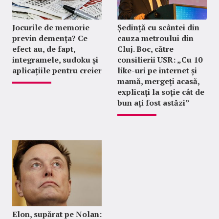
Jocurile de memorie
Ședință cu scântei din
previn demența? Ce
cauza metroului din
efect au, de fapt,
Cluj. Boc, către
integramele, sudoku și
consilierii USR: „Cu 10
aplicațiile pentru creier
like-uri pe internet și
mamă, mergeți acasă,
explicați la soție cât de
bun ați fost astăzi”
Elon, supărat pe Nolan: