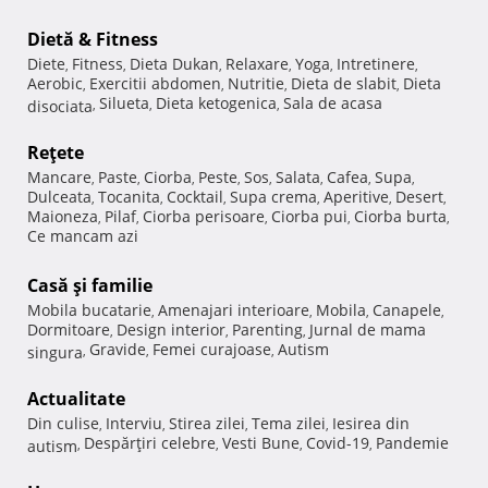
Dietă & Fitness
Diete
Fitness
Dieta Dukan
Relaxare
Yoga
Intretinere
,
,
,
,
,
,
Aerobic
Exercitii abdomen
Nutritie
Dieta de slabit
Dieta
,
,
,
,
Silueta
Dieta ketogenica
Sala de acasa
disociata
,
,
,
Reţete
Mancare
Paste
Ciorba
Peste
Sos
Salata
Cafea
Supa
,
,
,
,
,
,
,
,
Dulceata
Tocanita
Cocktail
Supa crema
Aperitive
Desert
,
,
,
,
,
,
Maioneza
Pilaf
Ciorba perisoare
Ciorba pui
Ciorba burta
,
,
,
,
,
Ce mancam azi
Casă şi familie
Mobila bucatarie
Amenajari interioare
Mobila
Canapele
,
,
,
,
Dormitoare
Design interior
Parenting
Jurnal de mama
,
,
,
Gravide
Femei curajoase
Autism
singura
,
,
,
Actualitate
Din culise
Interviu
Stirea zilei
Tema zilei
Iesirea din
,
,
,
,
Despărţiri celebre
Vesti Bune
Covid-19
Pandemie
autism
,
,
,
,