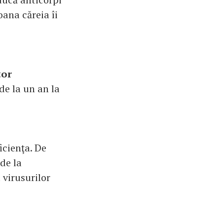
ana căreia îi
tor
de la un an la
icienţa. De
de la
 virusurilor