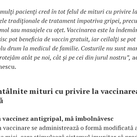
mulţi pacienţi cred în tot felul de mituri cu privire l
ele tradiţionale de tratament împotriva gripei, precu
rmol sau masajele cu oţet. Vaccinarea este la îndemân
isc pot beneficia de vaccin gratuit, iar ceilalţi se po
lu drum la medicul de familie. Costurile nu sunt mari
otejăm atât pe noi, cât şi pe cei din jurul nostru”,
a
nescu.
ntâlnite mituri cu privire la vaccinare
ă
 vaccinez antigripal, mă îmbolnăvesc
n vaccinare se administrează o formă modificată a
rte mici, care stimulează sistemul imunitar să pro