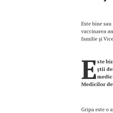
Este bine sau 
vaccinarea an
familie şi Vic
E
ste bi
ştii d
medic 
Medicilor de
Gripa este o 