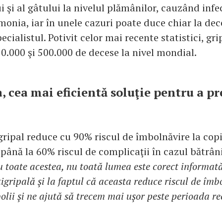
i şi al gâtului la nivelul plămânilor, cauzând infec
nia, iar în unele cazuri poate duce chiar la dec
ecialistul. Potivit celor mai recente statistici, g
50.000 şi 500.000 de decese la nivel mondial.
, cea mai eficientă soluţie pentru a p
ripal reduce cu 90% riscul de îmbolnăvire la copii 
 până la 60% riscul de complicaţii în cazul bătrâni
u toate acestea, nu toată lumea este corect informată
igripală şi la faptul că aceasta reduce riscul de îmb
olii şi ne ajută să trecem mai uşor peste perioada re