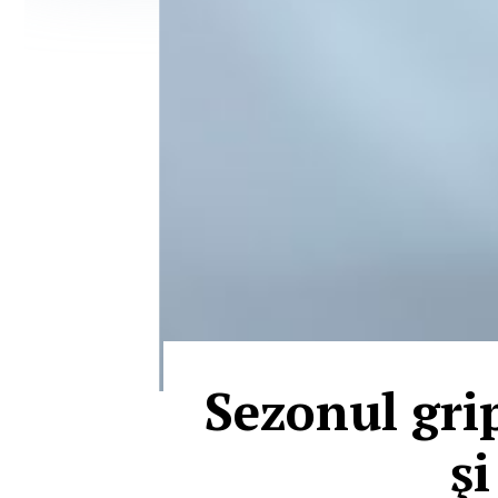
Sezonul grip
şi