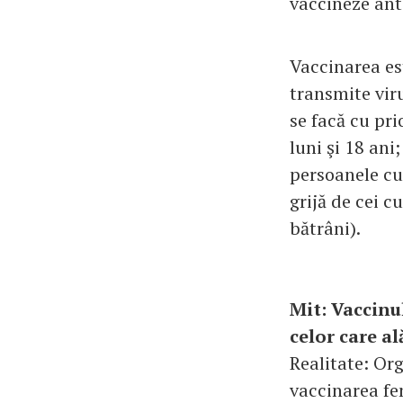
vaccineze anti
Vaccinarea es
transmite viru
se facă cu pri
luni şi 18 ani
persoanele cu 
grijă de cei c
bătrâni).
Mit: Vaccinu
celor care a
Realitate: Or
vaccinarea fe