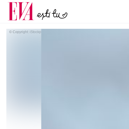
și 60 de ani. De ce te t
Carieră
pe măsură ce înaintez
Actualitate
© Copyright: iStockphoto