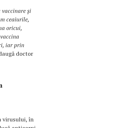
a vaccinare şi
m ceaiurile,
a oricui,
t vaccina
, iar prin
daugă doctor
a
 virusului, în
ducă anticorpi