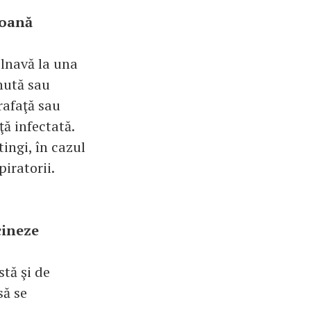
soană
olnavă la una
nută sau
prafaţă sau
ţă infectată.
ingi, în cazul
piratorii.
cineze
stă şi de
să se