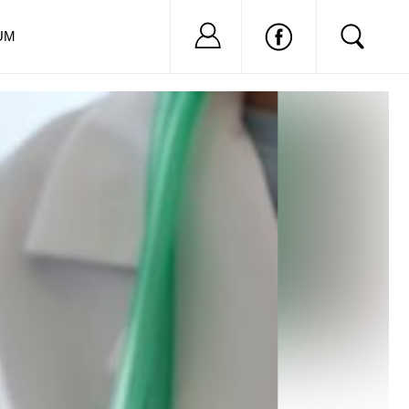
Nu ai cont?
Inregistreaza-
UM