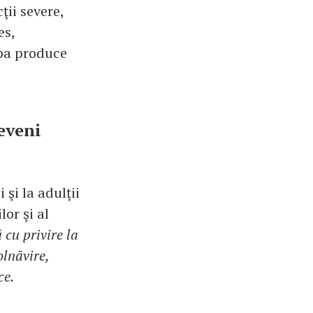
ţii severe,
es,
ripa produce
reveni
şi la adulţii
lor şi al
 cu privire la
olnăvire,
ce.