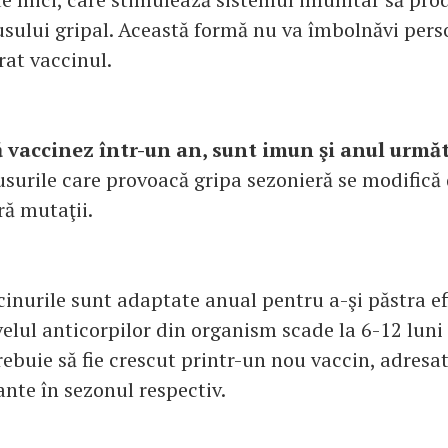
usului gripal. Această formă nu va îmbolnăvi perso
rat vaccinul.
 vaccinez într-un an, sunt imun şi anul urmă
usurile care provoacă gripa sezonieră se modifică 
ră mutaţii.
cinurile sunt adaptate anual pentru a-şi păstra ef
elul anticorpilor din organism scade la 6-12 luni 
rebuie să fie crescut printr-un nou vaccin, adresat
ante în sezonul respectiv.