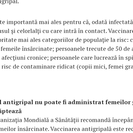
gripal.
te importantă mai ales pentru că, odată infectată
sul şi celorlalţi cu care intră în contact. Vaccinar
oritate mai ales categoriilor de populaţie la risc: c
; femeile însărcinate; persoanele trecute de 50 de 
afecţiuni cronice; persoanele care lucrează în sp
u risc de contaminare ridicat (copii mici, femei gr
l antigripal nu poate fi administrat femeilor
lăptează
ganizaţia Mondială a Sănătăţii recomandă începâ
meilor însărcinate. Vaccinarea antigripală este 