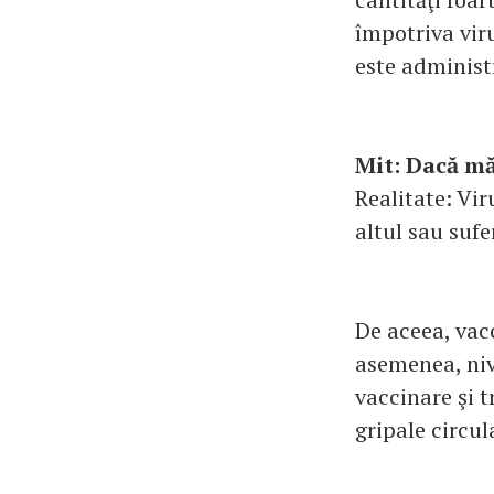
împotriva vir
este administ
Mit: Dacă mă
Realitate: Vir
altul sau sufe
De aceea, vac
asemenea, niv
vaccinare şi t
gripale circul