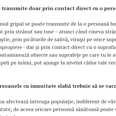
e transmite doar prin contact direct cu o per
rusul gripal se poate transmite de la o persoană b
ât prin strănut sau tuse – atunci când cineva stră
ştie, prin picăturile de salivă, viruşii pe orice su
propiere - dar şi prin contact direct cu o suprafa
ontaminează obiecte sau suprafeţe pe care tu le at
speli pe mâini, pot ajunge la nivelul căilor tale res
rsoanele cu imunitate slabă trebuie să se vac
pa afectează întreaga populaţie, indiferent de vâr
ătate, de aceea oricare persoană sănătoasă poate 