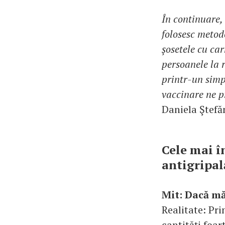
În continuare, 
folosesc metod
şosetele cu ca
persoanele la r
printr-un simp
vaccinare ne pr
Daniela Ştefă
Cele mai î
antigripal
Mit: Dacă mă
Realitate: Pri
cantităţi foa