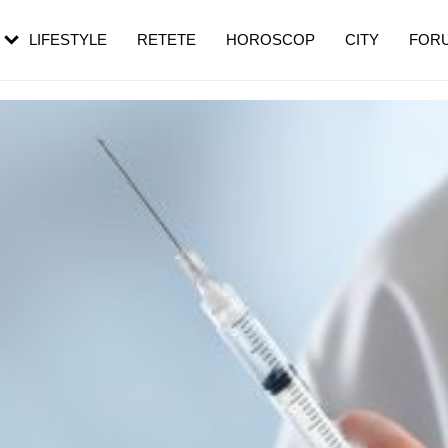
rezești mai des
Cât durează, cum te pregătești și cât
i în vârstă
de dureroasă este investigația
LIFESTYLE
RETETE
HOROSCOP
CITY
FOR