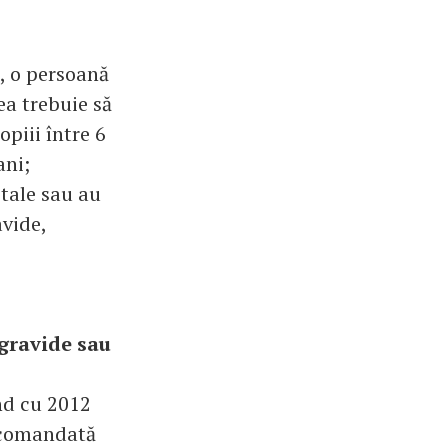
, o persoană
ea trebuie să
opiii între 6
ani;
itale sau au
avide,
 gravide sau
nd cu 2012
recomandată