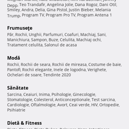
Teo Trandafir
Angelina Jolie
Dana Rogoz
Dani Otil
Depp
,
,
,
,
,
Smiley
Andra
Delia
Gina Pistol
Justin Bieber
Melania
,
,
,
,
,
Program TV
Program Pro TV
Program Antena 1
Trump
,
,
,
Frumuseţe
Păr
Rochii
Unghii
Parfumuri
Coafuri
Machiaj
Sani
,
,
,
,
,
,
,
Manichiura
Sampon
Buze
Celulita
Machiaj ochi
,
,
,
,
,
Tratament celulita
Salonul de acasa
,
Modă
Rochii
Rochii de seara
Rochii de mireasa
Costume de baie
,
,
,
,
Pantofi
Rochii elegante
Inele de logodna
Verighete
,
,
,
,
Ochelari de soare
Tendinte 2020
,
Sănătate
Sarcina
Ceaiuri
Inima
Psihologie
Ginecologie
,
,
,
,
,
Stomatologie
Colesterol
Anticonceptionale
Test sarcina
,
,
,
,
Cardiologie
Oftalmologie
Avort
Ceai verde
HIV
Ortopedie
,
,
,
,
,
,
Psihiatrie
Dietă & Fitness