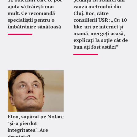
ajuta să trăiești mai
cauza metroului din
mult. Ce recomandă
Cluj. Boc, către
specialiștii pentru o
consilierii USR: „Cu 10
îmbătrânire sănătoasă
like-uri pe internet și
mamă, mergeți acasă,
explicați la soție cât de
bun ați fost astăzi”
Elon, supărat pe Nolan:
"şi-a pierdut
integritatea". Are
dreptate?