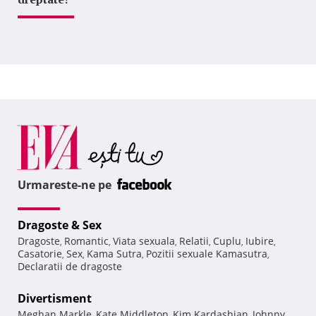
Urmareste-ne pe
Dragoste & Sex
Dragoste
Romantic
Viata sexuala
Relatii
Cuplu
Iubire
,
,
,
,
,
,
Casatorie
Sex
Kama Sutra
Pozitii sexuale Kamasutra
,
,
,
,
Declaratii de dragoste
Divertisment
Meghan Markle
Kate Middleton
Kim Kardashian
Johnny
,
,
,