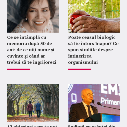
Ce se întâmplă cu
Poate ceasul biologic
memoria după 50 de
să fie întors înapoi? Ce
ani: de ce uiți nume și
spun studiile despre
cuvinte și când ar
întinerirea
trebui să te îngrijorezi
organismului
12 obiceiuri care te pot
Ședință cu scântei din