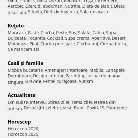
Diete
Fitness
Dieta Dukan
Relaxare
Yoga
Intretinere
,
,
,
,
,
,
Aerobic
Exercitii abdomen
Nutritie
Dieta de slabit
Dieta
,
,
,
,
Silueta
Dieta ketogenica
Sala de acasa
disociata
,
,
,
Reţete
Mancare
Paste
Ciorba
Peste
Sos
Salata
Cafea
Supa
,
,
,
,
,
,
,
,
Dulceata
Tocanita
Cocktail
Supa crema
Aperitive
Desert
,
,
,
,
,
,
Maioneza
Pilaf
Ciorba perisoare
Ciorba pui
Ciorba burta
,
,
,
,
,
Ce mancam azi
Casă şi familie
Mobila bucatarie
Amenajari interioare
Mobila
Canapele
,
,
,
,
Dormitoare
Design interior
Parenting
Jurnal de mama
,
,
,
Gravide
Femei curajoase
Autism
singura
,
,
,
Actualitate
Din culise
Interviu
Stirea zilei
Tema zilei
Iesirea din
,
,
,
,
Despărţiri celebre
Vesti Bune
Covid-19
Pandemie
autism
,
,
,
,
Horoscop
Horoscop 2026
,
Horoscop 2025
,