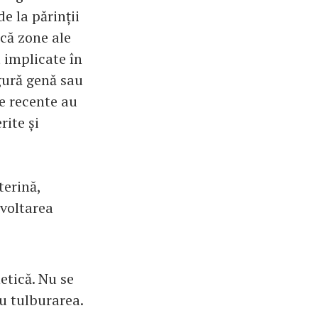
e la părinții
 că zone ale
 implicate în
gură genă sau
le recente au
rite și
terină,
zvoltarea
etică. Nu se
u tulburarea.