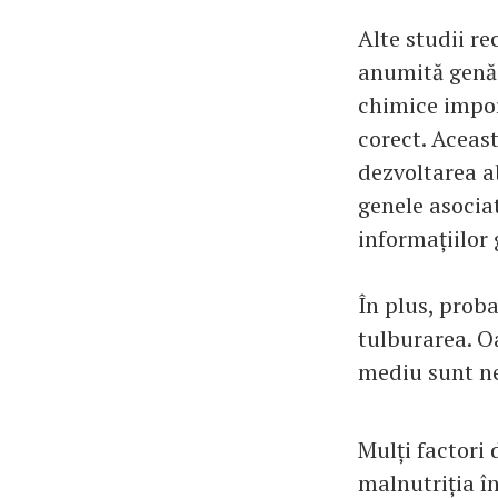
Alte studii r
anumită genă 
chimice impor
corect. Aceas
dezvoltarea ab
genele asociat
informațiilor 
În plus, prob
tulburarea. Oa
mediu sunt ne
Mulți factori 
malnutriția în