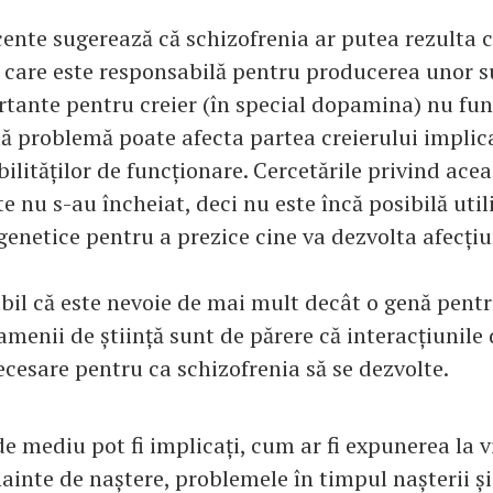
ecente sugerează că schizofrenia ar putea rezulta 
care este responsabilă pentru producerea unor 
tante pentru creier (în special dopamina) nu fu
tă problemă poate afecta partea creierului implic
ilităților de funcționare. Cercetările privind acea
e nu s-au încheiat, deci nu este încă posibilă util
genetice pentru a prezice cine va dezvolta afecți
abil că este nevoie de mai mult decât o genă pent
menii de știință sunt de părere că interacțiunile 
cesare pentru ca schizofrenia să se dezvolte.
de mediu pot fi implicați, cum ar fi expunerea la v
ainte de naștere, problemele în timpul nașterii și 