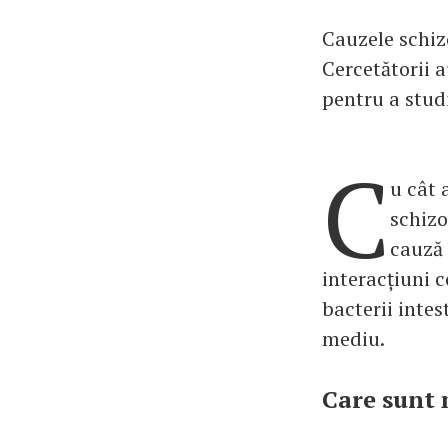
Cauzele schiz
Cercetătorii 
pentru a stud
C
u cât 
schizo
cauză 
interacțiuni c
bacterii intes
mediu.
Care sunt 