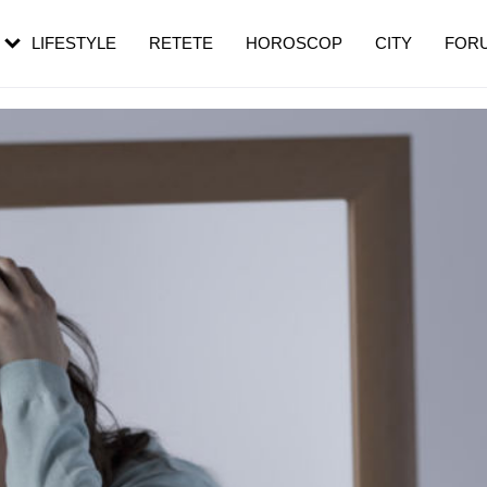
rezești mai des
Cât durează, cum te pregătești și cât
i în vârstă
de dureroasă este investigația
LIFESTYLE
RETETE
HOROSCOP
CITY
FOR