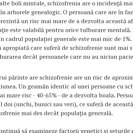
lalte boli mintale, schizofrenia are o incidență m
în arborele genealogic. O persoană care are în fa
prezintă un risc mai mare de a dezvolta această af
ție este valabilă pentru orice tulburare mentală. 
 în cadrul populației generale este mai mic de 1%.
ă apropiată care suferă de schizofrenie sunt mai s
lburarea decât persoanele care nu au niciun pacien
rui părinte are schizofrenie are un risc de aprox
țiunea. Un geamăn identic al unei persoane cu sch
ai mare risc - 40-65% - de a dezvolta boala. Perso
 doi (unchi, bunici sau veri), ce suferă de această
zofrenie mai des decât populația generală.
ontinuă să examineze factorii genetici și seturile