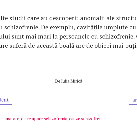
te studii care au descoperit anomalii ale structur
u schizofrenie. De exemplu, cavitățile umplute cu 
ului sunt mai mari la persoanele cu schizofrenie. 
are suferă de această boală are de obicei mai puț
De
Iulia Mirică
dent
ar
:
sanatate
,
de ce apare schizofrenia
,
cauze schizofrenie