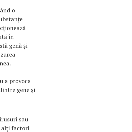
când o
substanțe
ncționează
ată în
stă genă și
izarea
unea.
ru a provoca
dintre gene și
irusuri sau
alți factori