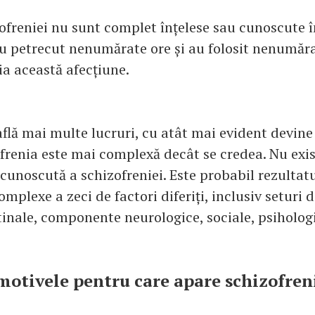
ofreniei nu sunt complet înțelese sau cunoscute î
au petrecut nenumărate ore și au folosit nenumăr
ia această afecțiune.
află mai multe lucruri, cu atât mai evident devine
frenia este mai complexă decât se credea. Nu exis
cunoscută a schizofreniei. Este probabil rezultat
omplexe a zeci de factori diferiți, inclusiv seturi 
tinale, componente neurologice, sociale, psihologi
motivele pentru care apare schizofren