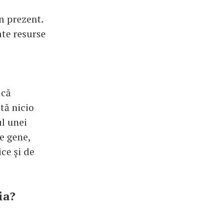
n prezent.
ate resurse
 că
tă nicio
ul unei
de gene,
ce și de
ia?