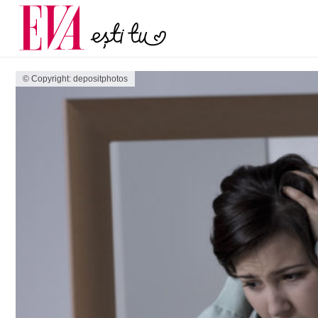
și 60 de ani. De ce te t
Carieră
pe măsură ce înaintez
Actualitate
© Copyright: depositphotos