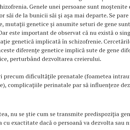
chizofrenia. Genele unei persoane sunt moștenite d
ilor săi de la bunicii săi și așa mai departe. Se pare
, mutații genetice și anumite seturi de gene sunt
 Dar este important de observat că nu există o sin
ție genetică implicată în schizofrenie. Cercetări
ceste diferențe genetice implică sute de gene dife
ice, perturbând dezvoltarea creierului.
ri precum dificultățile prenatale (foametea intrau
ale), complicațiile perinatale par să influențeze de
tea, nu se știe cum se transmite predispoziția gen
a cu exactitate dacă o persoană va dezvolta sau n