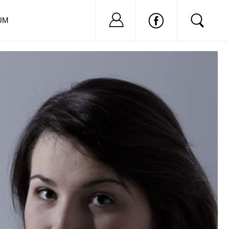
Nu ai cont?
Inregistreaza-
UM