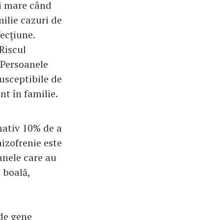
ai mare când
milie cazuri de
ecțiune.
Riscul
 Persoanele
usceptibile de
t în familie.
imativ 10% de a
izofrenie este
anele care au
 boală,
 de gene