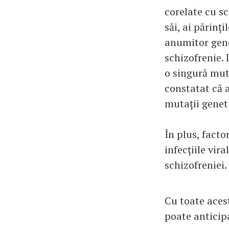
corelate cu s
săi, ai părinț
anumitor gene
schizofrenie.
o singură muta
constatat că a
mutații genet
În plus, facto
infecțiile vir
schizofreniei.
Cu toate aces
poate anticip