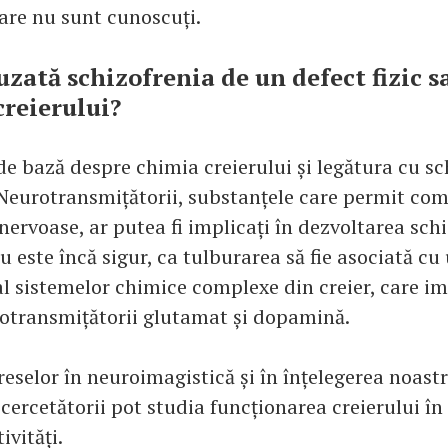
care nu sunt cunoscuți.
auzată schizofrenia de un defect fizic 
creierului?
de bază despre chimia creierului și legătura cu sc
 Neurotransmițătorii, substanțele care permit co
 nervoase, ar putea fi implicați în dezvoltarea schi
nu este încă sigur, ca tulburarea să fie asociată cu
al sistemelor chimice complexe din creier, care im
otransmițătorii glutamat și dopamină.
reselor în neuroimagistică și în înțelegerea noast
 cercetătorii pot studia funcționarea creierului în
ivități.