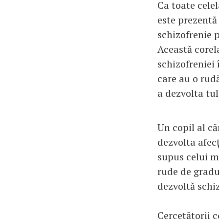
Ca toate cele
este prezentă 
schizofrenie 
Această corela
schizofreniei
care au o rud
a dezvolta tu
Un copil al că
dezvolta afec
supus celui m
rude de gradul
dezvoltă schi
Cercetătorii c