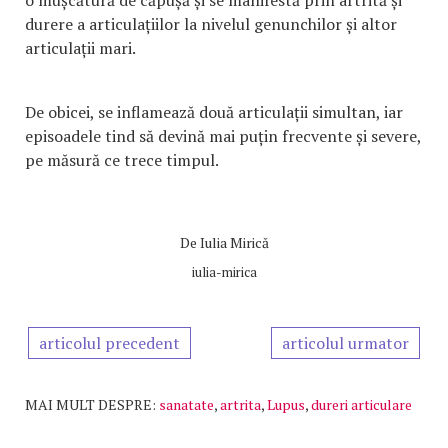
o mușcătură de căpușă și se manifestă prin artrită și
durere a articulațiilor la nivelul genunchilor și altor
articulații mari.
De obicei, se inflamează două articulații simultan, iar
episoadele tind să devină mai puțin frecvente și severe,
pe măsură ce trece timpul.
De
Iulia Mirică
iulia-mirica
articolul precedent
articolul urmator
MAI MULT DESPRE:
sanatate
,
artrita
,
Lupus
,
dureri articulare