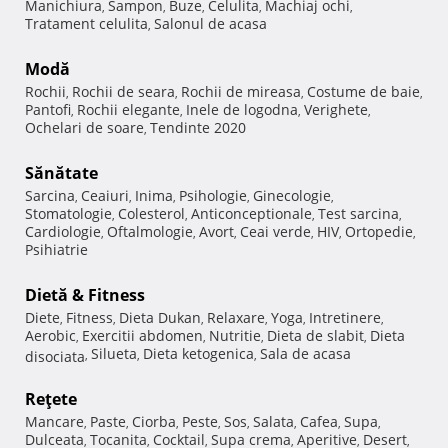
Manichiura
Sampon
Buze
Celulita
Machiaj ochi
,
,
,
,
,
Tratament celulita
Salonul de acasa
,
Modă
Rochii
Rochii de seara
Rochii de mireasa
Costume de baie
,
,
,
,
Pantofi
Rochii elegante
Inele de logodna
Verighete
,
,
,
,
Ochelari de soare
Tendinte 2020
,
Sănătate
Sarcina
Ceaiuri
Inima
Psihologie
Ginecologie
,
,
,
,
,
Stomatologie
Colesterol
Anticonceptionale
Test sarcina
,
,
,
,
Cardiologie
Oftalmologie
Avort
Ceai verde
HIV
Ortopedie
,
,
,
,
,
,
Psihiatrie
Dietă & Fitness
Diete
Fitness
Dieta Dukan
Relaxare
Yoga
Intretinere
,
,
,
,
,
,
Aerobic
Exercitii abdomen
Nutritie
Dieta de slabit
Dieta
,
,
,
,
Silueta
Dieta ketogenica
Sala de acasa
disociata
,
,
,
Reţete
Mancare
Paste
Ciorba
Peste
Sos
Salata
Cafea
Supa
,
,
,
,
,
,
,
,
Dulceata
Tocanita
Cocktail
Supa crema
Aperitive
Desert
,
,
,
,
,
,