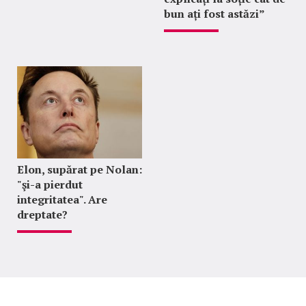
bun ați fost astăzi”
Elon, supărat pe Nolan:
"şi-a pierdut
integritatea". Are
dreptate?