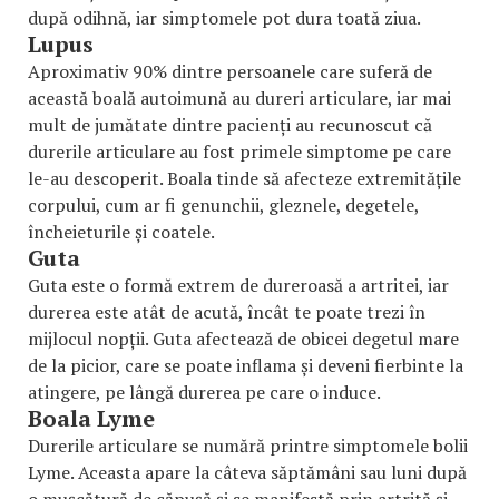
după odihnă, iar simptomele pot dura toată ziua.
Lupus
Aproximativ 90% dintre persoanele care suferă de
această boală autoimună au dureri articulare, iar mai
mult de jumătate dintre pacienți au recunoscut că
durerile articulare au fost primele simptome pe care
le-au descoperit. Boala tinde să afecteze extremitățile
corpului, cum ar fi genunchii, gleznele, degetele,
încheieturile și coatele.
Guta
Guta este o formă extrem de dureroasă a artritei, iar
durerea este atât de acută, încât te poate trezi în
mijlocul nopții. Guta afectează de obicei degetul mare
de la picior, care se poate inflama și deveni fierbinte la
atingere, pe lângă durerea pe care o induce.
Boala Lyme
Durerile articulare se numără printre simptomele bolii
Lyme. Aceasta apare la câteva săptămâni sau luni după