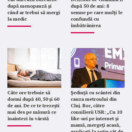
după menopauză și
după 50 de ani: 8
când ar trebui să mergi
semne pe care mulți le
la medic
confundă cu
îmbătrânirea
Câte ore trebuie să
Ședință cu scântei din
dormi după 40, 50 și 60
cauza metroului din
de ani. De ce te trezești
Cluj. Boc, către
mai des pe măsură ce
consilierii USR: „Cu 10
înaintezi în vârstă
like-uri pe internet și
mamă, mergeți acasă,
explicați la soție cât de