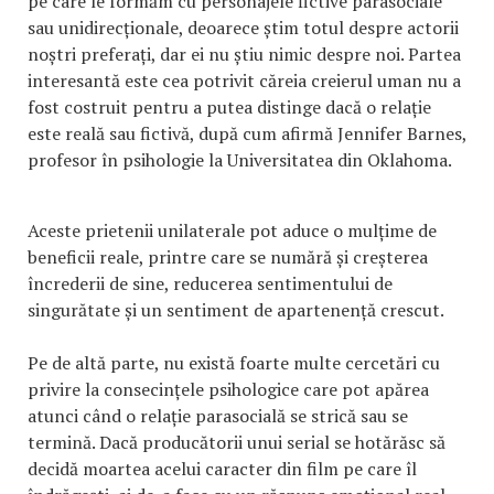
pe care le formăm cu personajele fictive parasociale
sau unidirecționale, deoarece știm totul despre actorii
noștri preferați, dar ei nu știu nimic despre noi. Partea
interesantă este cea potrivit căreia creierul uman nu a
fost costruit pentru a putea distinge dacă o relație
este reală sau fictivă, după cum afirmă Jennifer Barnes,
profesor în psihologie la Universitatea din Oklahoma.
Aceste prietenii unilaterale pot aduce o mulțime de
beneficii reale, printre care se numără și creșterea
încrederii de sine, reducerea sentimentului de
singurătate și un sentiment de apartenență crescut.
Pe de altă parte, nu există foarte multe cercetări cu
privire la consecințele psihologice care pot apărea
atunci când o relație parasocială se strică sau se
termină. Dacă producătorii unui serial se hotărăsc să
decidă moartea acelui caracter din film pe care îl