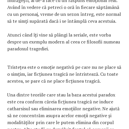
îndrăgești, ai de-a face cu un răspuns emoțional real.
Având în vedere că petreci o oră în fiecare săptămână
cu un personaj, vreme de un sezon întreg, este normal
să te simți supărată dacă i se întâmplă ceva acestuia.
Atunci când îți vine să plângi la seriale, este vorba
despre un exemplu modern al ceea ce filosofii numeau
paradoxul tragediei.
Tristețea este o emoție negativă pe care nu ne place să
o simțim, iar ficțiunea tragică ne întristează. Cu toate
acestea, se pare că ne place ficțiunea tragică.
Una dintre teoriile care stau la baza acestui paradox
este cea conform căreia ficțiunea tragică ne induce
catharsisul sau eliminarea emoțiilor negative. Ne ajută
să ne concentrăm asupra acelor emoții negative și
modalităților prin care le putem elimina din corpul