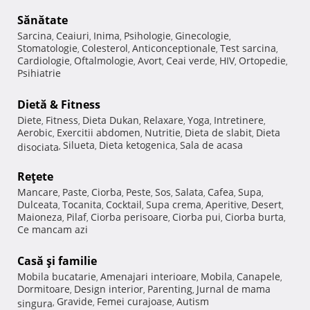
Sănătate
Sarcina
Ceaiuri
Inima
Psihologie
Ginecologie
,
,
,
,
,
Stomatologie
Colesterol
Anticonceptionale
Test sarcina
,
,
,
,
Cardiologie
Oftalmologie
Avort
Ceai verde
HIV
Ortopedie
,
,
,
,
,
,
Psihiatrie
Dietă & Fitness
Diete
Fitness
Dieta Dukan
Relaxare
Yoga
Intretinere
,
,
,
,
,
,
Aerobic
Exercitii abdomen
Nutritie
Dieta de slabit
Dieta
,
,
,
,
Silueta
Dieta ketogenica
Sala de acasa
disociata
,
,
,
Reţete
Mancare
Paste
Ciorba
Peste
Sos
Salata
Cafea
Supa
,
,
,
,
,
,
,
,
Dulceata
Tocanita
Cocktail
Supa crema
Aperitive
Desert
,
,
,
,
,
,
Maioneza
Pilaf
Ciorba perisoare
Ciorba pui
Ciorba burta
,
,
,
,
,
Ce mancam azi
Casă şi familie
Mobila bucatarie
Amenajari interioare
Mobila
Canapele
,
,
,
,
Dormitoare
Design interior
Parenting
Jurnal de mama
,
,
,
Gravide
Femei curajoase
Autism
singura
,
,
,