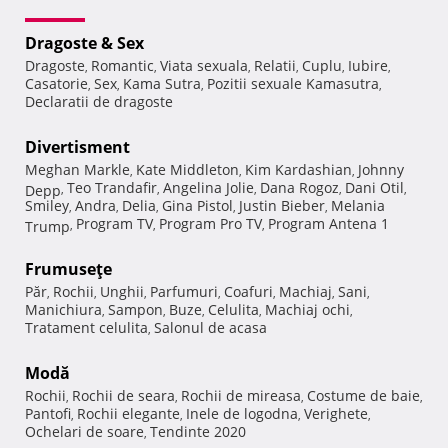
Dragoste & Sex
Dragoste
Romantic
Viata sexuala
Relatii
Cuplu
Iubire
,
,
,
,
,
,
Casatorie
Sex
Kama Sutra
Pozitii sexuale Kamasutra
,
,
,
,
Declaratii de dragoste
Divertisment
Meghan Markle
Kate Middleton
Kim Kardashian
Johnny
,
,
,
Teo Trandafir
Angelina Jolie
Dana Rogoz
Dani Otil
Depp
,
,
,
,
,
Smiley
Andra
Delia
Gina Pistol
Justin Bieber
Melania
,
,
,
,
,
Program TV
Program Pro TV
Program Antena 1
Trump
,
,
,
Frumuseţe
Păr
Rochii
Unghii
Parfumuri
Coafuri
Machiaj
Sani
,
,
,
,
,
,
,
Manichiura
Sampon
Buze
Celulita
Machiaj ochi
,
,
,
,
,
Tratament celulita
Salonul de acasa
,
Modă
Rochii
Rochii de seara
Rochii de mireasa
Costume de baie
,
,
,
,
Pantofi
Rochii elegante
Inele de logodna
Verighete
,
,
,
,
Ochelari de soare
Tendinte 2020
,