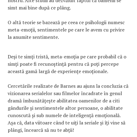
nostru. Alte studii au dezvăluit faptul că oamenii se
simt mai bine după ce plâng.
O altă teorie se bazează pe ceea ce psihologii numesc
meta-emoții, sentimentele pe care le avem cu privire
la anumite sentimente.
Deși te simți tristă, meta-emoția pe care probabil că o
simți poate fi recunoștință pentru că poți percepe
această gamă largă de experiențe emoționale.
Cercetările realizate de Barnes au ajuns la concluzia că
vizionarea serialelor sau filmelor încadrate în genul
dramă îmbunătățește abilitatea oamenilor de a citi
gândurile și sentimentele altor persoane, o abilitate
cunoscută și sub numele de inteligență emoțională.
Așa că, data viitoare când te uiți la seriale și îți vine să
plângi, încearcă să nu te abții!