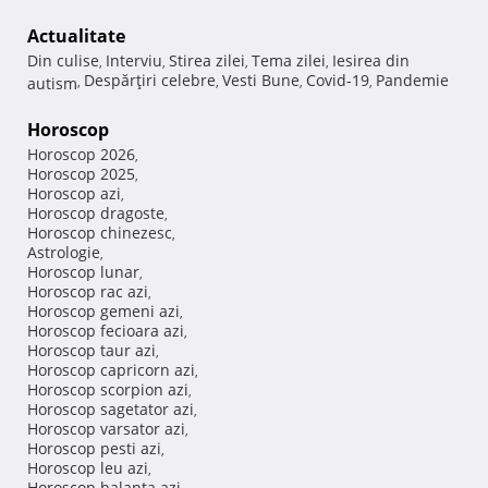
Actualitate
Din culise
Interviu
Stirea zilei
Tema zilei
Iesirea din
,
,
,
,
Despărţiri celebre
Vesti Bune
Covid-19
Pandemie
autism
,
,
,
,
Horoscop
Horoscop 2026
,
Horoscop 2025
,
Horoscop azi
,
Horoscop dragoste
,
Horoscop chinezesc
,
Astrologie
,
Horoscop lunar
,
Horoscop rac azi
,
Horoscop gemeni azi
,
Horoscop fecioara azi
,
Horoscop taur azi
,
Horoscop capricorn azi
,
Horoscop scorpion azi
,
Horoscop sagetator azi
,
Horoscop varsator azi
,
Horoscop pesti azi
,
Horoscop leu azi
,
Horoscop balanta azi