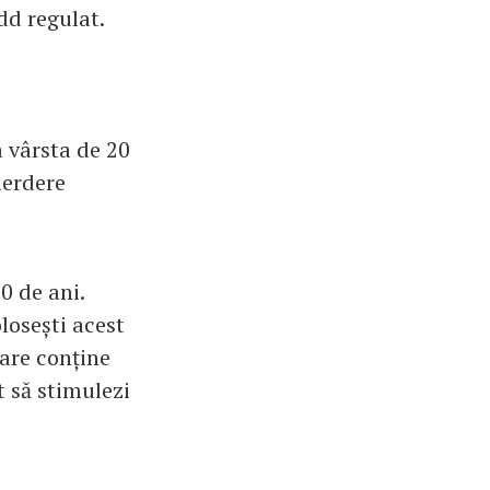
dd regulat.
a vârsta de 20
ierdere
0 de ani.
losești acest
care conține
t să stimulezi