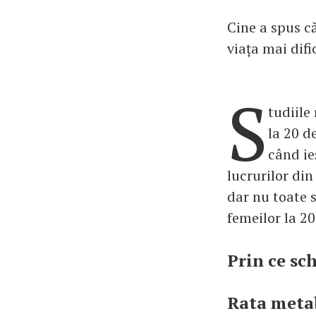
Cine a spus că
viața mai difi
S
tudiile
la 20 d
când ie
lucrurilor din
dar nu toate s
femeilor la 20
Prin ce sc
Rata metab