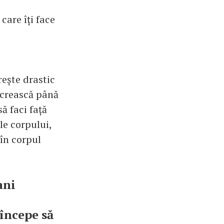
care îți face
rește drastic
ă crească până
ă faci față
ale corpului,
 în corpul
ani
începe să