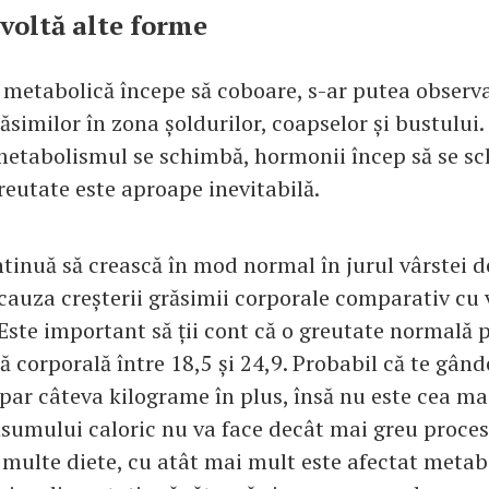
voltă alte forme
 metabolică începe să coboare, s-ar putea observa
răsimilor în zona șoldurilor, coapselor și bustului.
metabolismul se schimbă, hormonii încep să se sc
reutate este aproape inevitabilă.
tinuă să crească în mod normal în jurul vârstei de
 cauza creșterii grăsimii corporale comparativ cu 
 Este important să ții cont că o greutate normală
 corporală între 18,5 și 24,9. Probabil că te gânde
par câteva kilograme în plus, însă nu este cea ma
sumului caloric nu va face decât mai greu procesu
i multe diete, cu atât mai mult este afectat metab