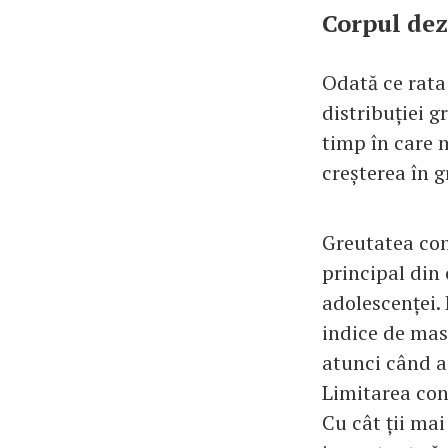
Corpul dez
Odată ce rata
distribuției g
timp în care 
creșterea în g
Greutatea con
principal din
adolescenței.
indice de masă
atunci când a
Limitarea con
Cu cât ții ma