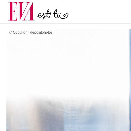
și 60 de ani. De ce te t
Carieră
pe măsură ce înaintez
Actualitate
© Copyright: depositphotos