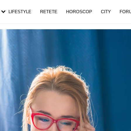
rezești mai des
Cât durează, cum te pregătești și cât
i în vârstă
de dureroasă este investigația
LIFESTYLE
RETETE
HOROSCOP
CITY
FOR