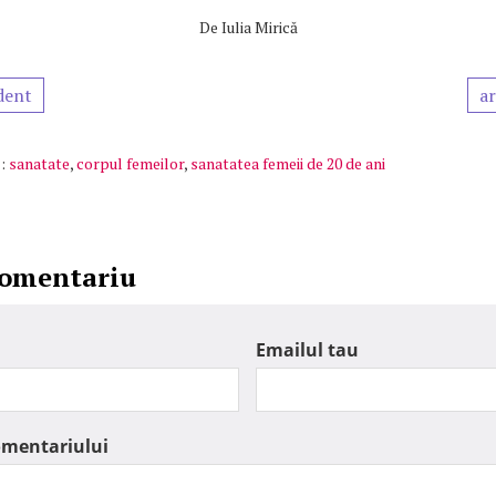
De
Iulia Mirică
dent
ar
:
sanatate
,
corpul femeilor
,
sanatatea femeii de 20 de ani
comentariu
Emailul tau
omentariului