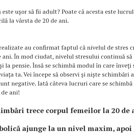
 este ușor să fii adult? Poate că acesta este lucrul 
cilă la vârsta de 20 de ani.
 realizate au confirmat faptul că nivelul de stres c
e ani. În mod ciudat, nivelul stresului continuă s
și la pensie. Însă se schimbă modul în care înveți s
 viața ta. Vei începe să observi și niște schimbări 
unt negative. Iată câteva lucruri care se schimbă
 de ani!
himbări trece corpul femeilor la 20 de 
olică ajunge la un nivel maxim, apoi 