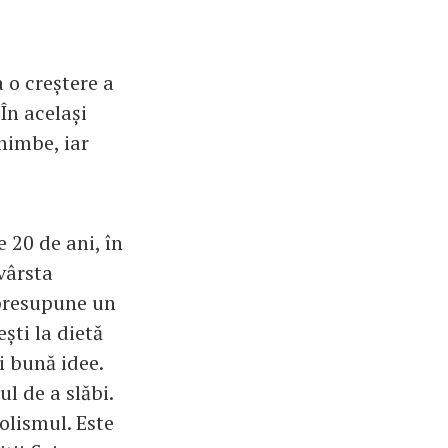
 o creștere a
 În același
himbe, iar
 20 de ani, în
vârsta
 presupune un
ști la dietă
i bună idee.
l de a slăbi.
olismul. Este