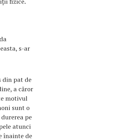
ii fizice.
ada
easta, s-ar
s din pat de
ine, a căror
te motivul
moni sunt o
n durerea pe
mpele atunci
e înainte de