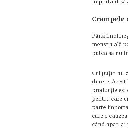
important să a
Crampele d
Până împlineș
menstruală pe
putea să nu fi
Cel puțin nu c
durere. Acest
producție este
pentru care c
parte importa
care o cauzeaz
când apar, ai 