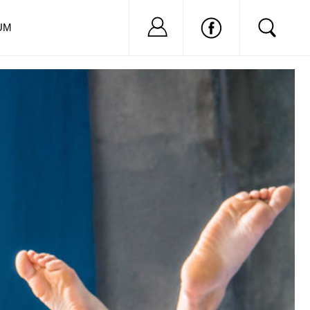
Nu ai cont?
Inregistreaza-
UM