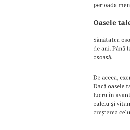
perioada mens
Oasele tal
Sănătatea osoa
de ani. Până l
osoasă.
De aceea, exer
Dacă oasele ta
lucru în avant
calciu și vita
creșterea celu