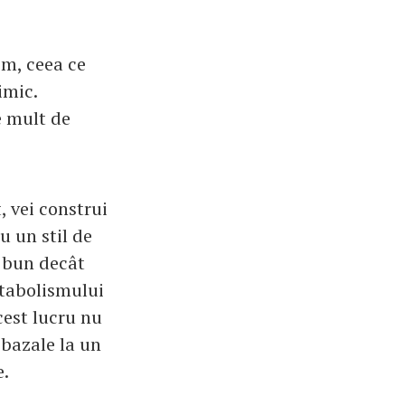
im, ceea ce
imic.
e mult de
, vei construi
 un stil de
i bun decât
etabolismului
cest lucru nu
 bazale la un
e.