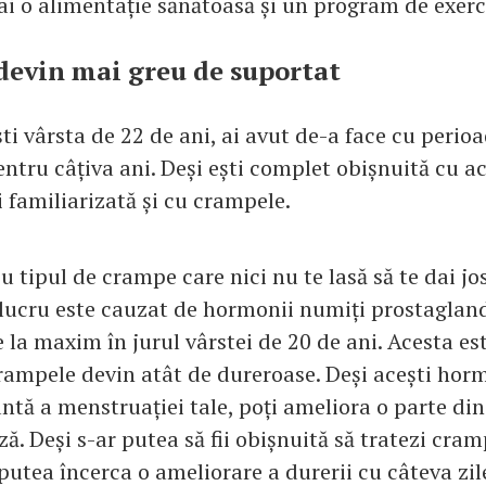
i o alimentație sănătoasă și un program de exerciț
evin mai greu de suportat
ti vârsta de 22 de ani, ai avut de-a face cu perio
ntru câțiva ani. Deși ești complet obișnuită cu ac
i familiarizată și cu crampele.
u tipul de crampe care nici nu te lasă să te dai jo
 lucru este cauzat de hormonii numiți prostagland
 la maxim în jurul vârstei de 20 de ani. Acesta es
rampele devin atât de dureroase. Deși acești hor
ntă a menstruației tale, poți ameliora o parte di
ă. Deși s-ar putea să fii obișnuită să tratezi cra
putea încerca o ameliorare a durerii cu câteva zil