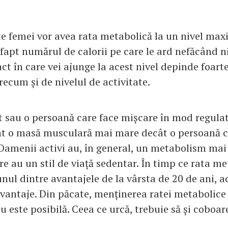
e femei vor avea rata metabolică la un nivel max
 fapt numărul de calorii pe care le ard nefăcând n
t în care vei ajunge la acest nivel depinde foart
recum și de nivelul de activitate.
t sau o persoană care face mișcare în mod regulat
t o masă musculară mai mare decât o persoană cu
. Oamenii activi au, în general, un metabolism ma
re au un stil de viață sedentar. În timp ce rata m
unul dintre avantajele de la vârsta de 20 de ani, a
avantaje. Din păcate, menținerea ratei metabolice
nu este posibilă. Ceea ce urcă, trebuie să și coboar