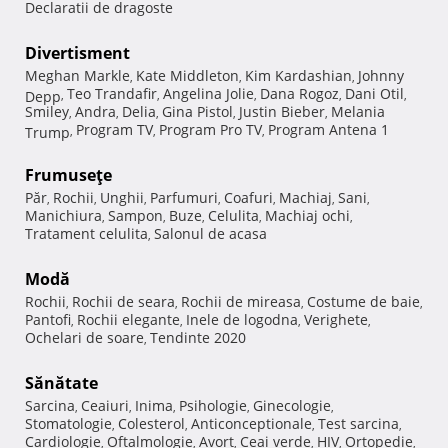
Declaratii de dragoste
Divertisment
Meghan Markle
Kate Middleton
Kim Kardashian
Johnny
,
,
,
Teo Trandafir
Angelina Jolie
Dana Rogoz
Dani Otil
Depp
,
,
,
,
,
Smiley
Andra
Delia
Gina Pistol
Justin Bieber
Melania
,
,
,
,
,
Program TV
Program Pro TV
Program Antena 1
Trump
,
,
,
Frumuseţe
Păr
Rochii
Unghii
Parfumuri
Coafuri
Machiaj
Sani
,
,
,
,
,
,
,
Manichiura
Sampon
Buze
Celulita
Machiaj ochi
,
,
,
,
,
Tratament celulita
Salonul de acasa
,
Modă
Rochii
Rochii de seara
Rochii de mireasa
Costume de baie
,
,
,
,
Pantofi
Rochii elegante
Inele de logodna
Verighete
,
,
,
,
Ochelari de soare
Tendinte 2020
,
Sănătate
Sarcina
Ceaiuri
Inima
Psihologie
Ginecologie
,
,
,
,
,
Stomatologie
Colesterol
Anticonceptionale
Test sarcina
,
,
,
,
Cardiologie
Oftalmologie
Avort
Ceai verde
HIV
Ortopedie
,
,
,
,
,
,