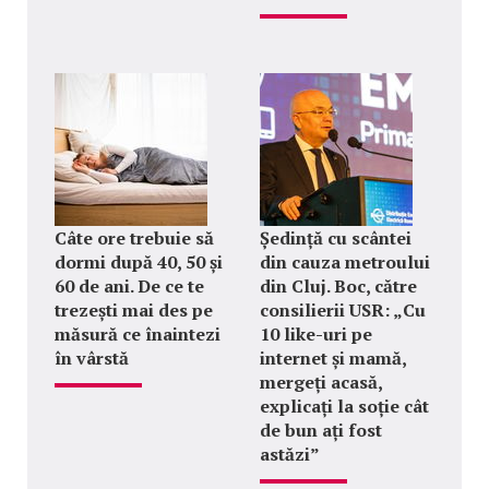
Câte ore trebuie să
Ședință cu scântei
dormi după 40, 50 și
din cauza metroului
60 de ani. De ce te
din Cluj. Boc, către
trezești mai des pe
consilierii USR: „Cu
măsură ce înaintezi
10 like-uri pe
în vârstă
internet și mamă,
mergeți acasă,
explicați la soție cât
de bun ați fost
astăzi”