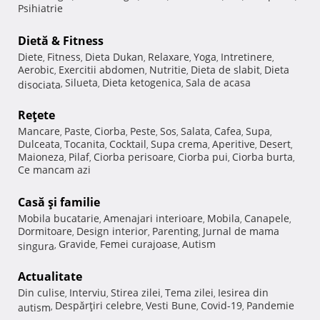
Psihiatrie
Dietă & Fitness
Diete
Fitness
Dieta Dukan
Relaxare
Yoga
Intretinere
,
,
,
,
,
,
Aerobic
Exercitii abdomen
Nutritie
Dieta de slabit
Dieta
,
,
,
,
Silueta
Dieta ketogenica
Sala de acasa
disociata
,
,
,
Reţete
Mancare
Paste
Ciorba
Peste
Sos
Salata
Cafea
Supa
,
,
,
,
,
,
,
,
Dulceata
Tocanita
Cocktail
Supa crema
Aperitive
Desert
,
,
,
,
,
,
Maioneza
Pilaf
Ciorba perisoare
Ciorba pui
Ciorba burta
,
,
,
,
,
Ce mancam azi
Casă şi familie
Mobila bucatarie
Amenajari interioare
Mobila
Canapele
,
,
,
,
Dormitoare
Design interior
Parenting
Jurnal de mama
,
,
,
Gravide
Femei curajoase
Autism
singura
,
,
,
Actualitate
Din culise
Interviu
Stirea zilei
Tema zilei
Iesirea din
,
,
,
,
Despărţiri celebre
Vesti Bune
Covid-19
Pandemie
autism
,
,
,
,