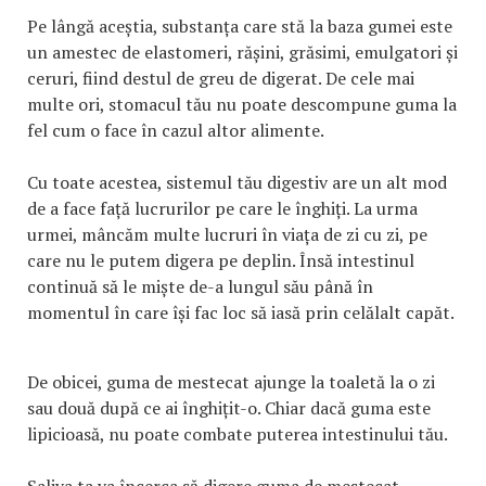
Pe lângă aceștia, substanța care stă la baza gumei este
un amestec de elastomeri, rășini, grăsimi, emulgatori și
ceruri, fiind destul de greu de digerat. De cele mai
multe ori, stomacul tău nu poate descompune guma la
fel cum o face în cazul altor alimente.
Cu toate acestea, sistemul tău digestiv are un alt mod
de a face față lucrurilor pe care le înghiți. La urma
urmei, mâncăm multe lucruri în viața de zi cu zi, pe
care nu le putem digera pe deplin. Însă intestinul
continuă să le miște de-a lungul său până în
momentul în care își fac loc să iasă prin celălalt capăt.
De obicei, guma de mestecat ajunge la toaletă la o zi
sau două după ce ai înghițit-o. Chiar dacă guma este
lipicioasă, nu poate combate puterea intestinului tău.