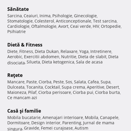
Sănătate
Sarcina
Ceaiuri
Inima
Psihologie
Ginecologie
,
,
,
,
,
Stomatologie
Colesterol
Anticonceptionale
Test sarcina
,
,
,
,
Cardiologie
Oftalmologie
Avort
Ceai verde
HIV
Ortopedie
,
,
,
,
,
,
Psihiatrie
Dietă & Fitness
Diete
Fitness
Dieta Dukan
Relaxare
Yoga
Intretinere
,
,
,
,
,
,
Aerobic
Exercitii abdomen
Nutritie
Dieta de slabit
Dieta
,
,
,
,
Silueta
Dieta ketogenica
Sala de acasa
disociata
,
,
,
Reţete
Mancare
Paste
Ciorba
Peste
Sos
Salata
Cafea
Supa
,
,
,
,
,
,
,
,
Dulceata
Tocanita
Cocktail
Supa crema
Aperitive
Desert
,
,
,
,
,
,
Maioneza
Pilaf
Ciorba perisoare
Ciorba pui
Ciorba burta
,
,
,
,
,
Ce mancam azi
Casă şi familie
Mobila bucatarie
Amenajari interioare
Mobila
Canapele
,
,
,
,
Dormitoare
Design interior
Parenting
Jurnal de mama
,
,
,
Gravide
Femei curajoase
Autism
singura
,
,
,