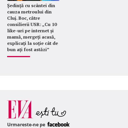
Ședință cu scântei din
cauza metroului din
Cluj. Boc, către
consilierii USR: „Cu 10
like-uri pe internet și
mamă, mergeți acasă,
explicați la soție cât de
bun ați fost astăzi”
Urmareste-ne pe