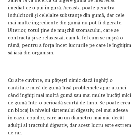
Saliva ta va încerca să digere guma de mestecat
imediat ce o pui în gură. Aceasta poate penetra
îndulcitorii și celelalte substanțe din gumă, dar cele
mai multe ingrediente din gumă nu pot fi digerate.
Ulterior, totul ține de mușchii stomacului, care se
contractă și se relaxează, cam la fel cum se mișcă o
râmă, pentru a forța încet lucrurile pe care le înghițim
să iasă din organism.
Cu alte cuvinte, nu pățești nimic dacă înghiți o
cantitate mică de gumă însă problemele apar atunci
când înghiți mai multă gumă sau mai multe bucăți mici
de gumă într-o perioadă scurtă de timp. Se poate crea
un blocaj la nivelul sistemului digestiv, cel mai adesea
în cazul copiilor, care au un diametru mai mic decât
adulții al tractului digestiv, dar acest lucru este extrem
de rar.