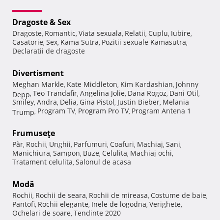
Dragoste & Sex
Dragoste
Romantic
Viata sexuala
Relatii
Cuplu
Iubire
,
,
,
,
,
,
Casatorie
Sex
Kama Sutra
Pozitii sexuale Kamasutra
,
,
,
,
Declaratii de dragoste
Divertisment
Meghan Markle
Kate Middleton
Kim Kardashian
Johnny
,
,
,
Teo Trandafir
Angelina Jolie
Dana Rogoz
Dani Otil
Depp
,
,
,
,
,
Smiley
Andra
Delia
Gina Pistol
Justin Bieber
Melania
,
,
,
,
,
Program TV
Program Pro TV
Program Antena 1
Trump
,
,
,
Frumuseţe
Păr
Rochii
Unghii
Parfumuri
Coafuri
Machiaj
Sani
,
,
,
,
,
,
,
Manichiura
Sampon
Buze
Celulita
Machiaj ochi
,
,
,
,
,
Tratament celulita
Salonul de acasa
,
Modă
Rochii
Rochii de seara
Rochii de mireasa
Costume de baie
,
,
,
,
Pantofi
Rochii elegante
Inele de logodna
Verighete
,
,
,
,
Ochelari de soare
Tendinte 2020
,