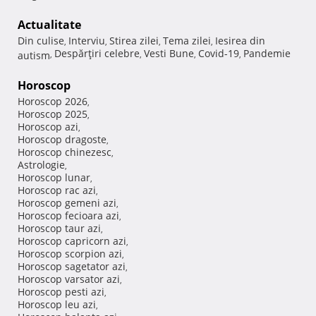
Actualitate
Din culise
Interviu
Stirea zilei
Tema zilei
Iesirea din
,
,
,
,
Despărţiri celebre
Vesti Bune
Covid-19
Pandemie
autism
,
,
,
,
Horoscop
Horoscop 2026
,
Horoscop 2025
,
Horoscop azi
,
Horoscop dragoste
,
Horoscop chinezesc
,
Astrologie
,
Horoscop lunar
,
Horoscop rac azi
,
Horoscop gemeni azi
,
Horoscop fecioara azi
,
Horoscop taur azi
,
Horoscop capricorn azi
,
Horoscop scorpion azi
,
Horoscop sagetator azi
,
Horoscop varsator azi
,
Horoscop pesti azi
,
Horoscop leu azi
,