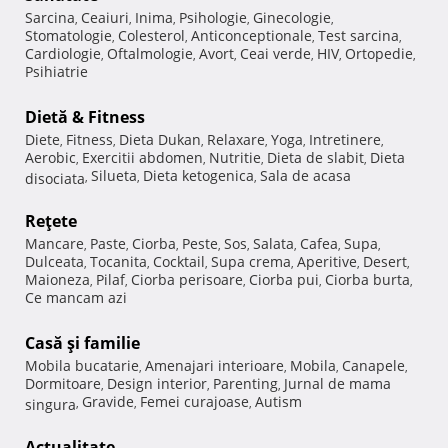
Sarcina
Ceaiuri
Inima
Psihologie
Ginecologie
,
,
,
,
,
Stomatologie
Colesterol
Anticonceptionale
Test sarcina
,
,
,
,
Cardiologie
Oftalmologie
Avort
Ceai verde
HIV
Ortopedie
,
,
,
,
,
,
Psihiatrie
Dietă & Fitness
Diete
Fitness
Dieta Dukan
Relaxare
Yoga
Intretinere
,
,
,
,
,
,
Aerobic
Exercitii abdomen
Nutritie
Dieta de slabit
Dieta
,
,
,
,
Silueta
Dieta ketogenica
Sala de acasa
disociata
,
,
,
Reţete
Mancare
Paste
Ciorba
Peste
Sos
Salata
Cafea
Supa
,
,
,
,
,
,
,
,
Dulceata
Tocanita
Cocktail
Supa crema
Aperitive
Desert
,
,
,
,
,
,
Maioneza
Pilaf
Ciorba perisoare
Ciorba pui
Ciorba burta
,
,
,
,
,
Ce mancam azi
Casă şi familie
Mobila bucatarie
Amenajari interioare
Mobila
Canapele
,
,
,
,
Dormitoare
Design interior
Parenting
Jurnal de mama
,
,
,
Gravide
Femei curajoase
Autism
singura
,
,
,
Actualitate