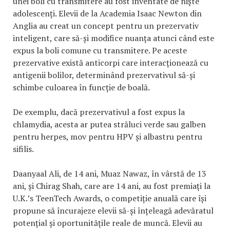
unei boli cu transmitere au fost inventate de niște
adolescenți. Elevii de la Academia Isaac Newton din
Anglia au creat un concept pentru un prezervativ
inteligent, care să-și modifice nuanța atunci când este
expus la boli comune cu transmitere. Pe aceste
prezervative există anticorpi care interacționează cu
antigenii bolilor, determinând prezervativul să-și
schimbe culoarea în funcție de boală.
De exemplu, dacă prezervativul a fost expus la
chlamydia, acesta ar putea străluci verde sau galben
pentru herpes, mov pentru HPV și albastru pentru
sifilis.
Daanyaal Ali, de 14 ani, Muaz Nawaz, în vârstă de 13
ani, și Chirag Shah, care are 14 ani, au fost premiați la
U.K.’s TeenTech Awards, o competiție anuală care își
propune să încurajeze elevii să-și înțeleagă adevăratul
potențial și oportunitățile reale de muncă. Elevii au