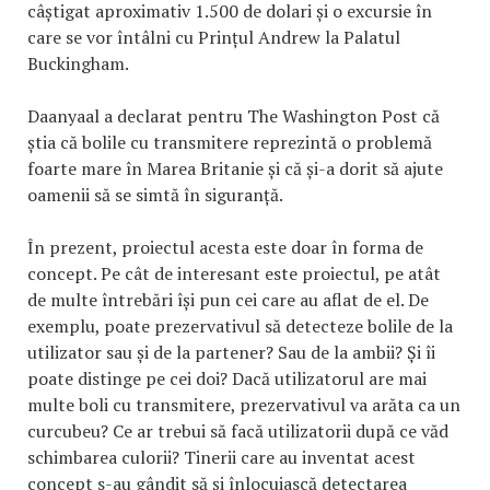
câștigat aproximativ 1.500 de dolari și o excursie în
care se vor întâlni cu Prințul Andrew la Palatul
Buckingham.
Daanyaal a declarat pentru The Washington Post că
știa că bolile cu transmitere reprezintă o problemă
foarte mare în Marea Britanie și că și-a dorit să ajute
oamenii să se simtă în siguranță.
În prezent, proiectul acesta este doar în forma de
concept. Pe cât de interesant este proiectul, pe atât
de multe întrebări își pun cei care au aflat de el. De
exemplu, poate prezervativul să detecteze bolile de la
utilizator sau și de la partener? Sau de la ambii? Și îi
poate distinge pe cei doi? Dacă utilizatorul are mai
multe boli cu transmitere, prezervativul va arăta ca un
curcubeu? Ce ar trebui să facă utilizatorii după ce văd
schimbarea culorii? Tinerii care au inventat acest
concept s-au gândit să și înlocuiască detectarea