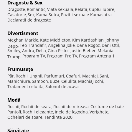
Dragoste & Sex
Dragoste
Romantic
Viata sexuala
Relatii
Cuplu
Iubire
,
,
,
,
,
,
Casatorie
Sex
Kama Sutra
Pozitii sexuale Kamasutra
,
,
,
,
Declaratii de dragoste
Divertisment
Meghan Markle
Kate Middleton
Kim Kardashian
Johnny
,
,
,
Teo Trandafir
Angelina Jolie
Dana Rogoz
Dani Otil
Depp
,
,
,
,
,
Smiley
Andra
Delia
Gina Pistol
Justin Bieber
Melania
,
,
,
,
,
Program TV
Program Pro TV
Program Antena 1
Trump
,
,
,
Frumuseţe
Păr
Rochii
Unghii
Parfumuri
Coafuri
Machiaj
Sani
,
,
,
,
,
,
,
Manichiura
Sampon
Buze
Celulita
Machiaj ochi
,
,
,
,
,
Tratament celulita
Salonul de acasa
,
Modă
Rochii
Rochii de seara
Rochii de mireasa
Costume de baie
,
,
,
,
Pantofi
Rochii elegante
Inele de logodna
Verighete
,
,
,
,
Ochelari de soare
Tendinte 2020
,
Sănătate