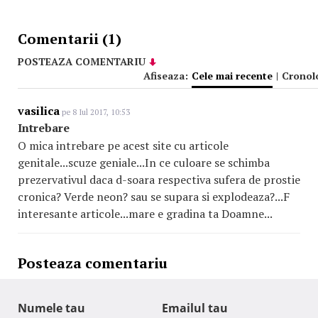
Comentarii (1)
POSTEAZA COMENTARIU
Afiseaza:
Cele mai recente
|
Cronol
vasilica
pe 8 Iul 2017, 10:53
Intrebare
O mica intrebare pe acest site cu articole
genitale...scuze geniale...In ce culoare se schimba
prezervativul daca d-soara respectiva sufera de prostie
cronica? Verde neon? sau se supara si explodeaza?...F
interesante articole...mare e gradina ta Doamne...
Posteaza comentariu
Numele tau
Emailul tau