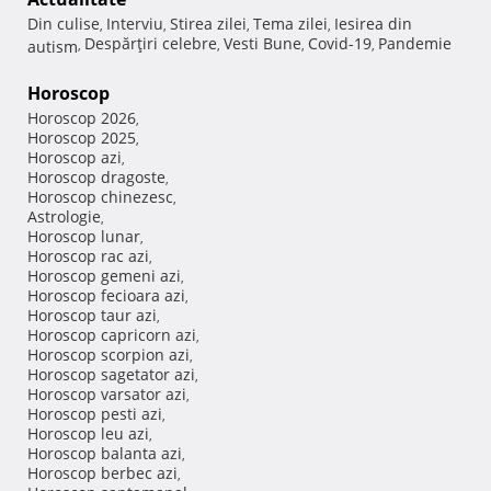
Din culise
Interviu
Stirea zilei
Tema zilei
Iesirea din
,
,
,
,
Despărţiri celebre
Vesti Bune
Covid-19
Pandemie
autism
,
,
,
,
Horoscop
Horoscop 2026
,
Horoscop 2025
,
Horoscop azi
,
Horoscop dragoste
,
Horoscop chinezesc
,
Astrologie
,
Horoscop lunar
,
Horoscop rac azi
,
Horoscop gemeni azi
,
Horoscop fecioara azi
,
Horoscop taur azi
,
Horoscop capricorn azi
,
Horoscop scorpion azi
,
Horoscop sagetator azi
,
Horoscop varsator azi
,
Horoscop pesti azi
,
Horoscop leu azi
,
Horoscop balanta azi
,
Horoscop berbec azi
,