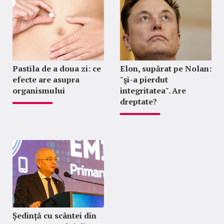
Pastila de a doua zi: ce
Elon, supărat pe Nolan:
efecte are asupra
"şi-a pierdut
organismului
integritatea". Are
dreptate?
Ședință cu scântei din