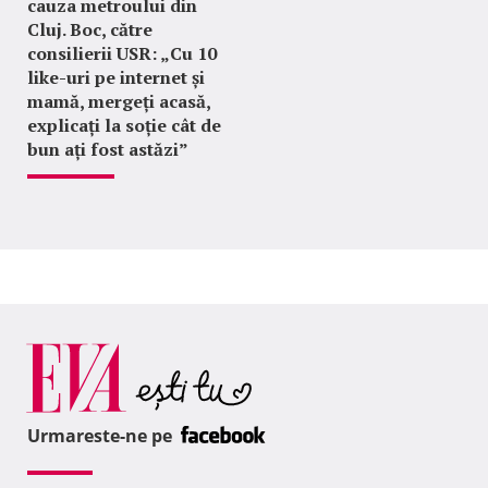
cauza metroului din
Cluj. Boc, către
consilierii USR: „Cu 10
like-uri pe internet și
mamă, mergeți acasă,
explicați la soție cât de
bun ați fost astăzi”
Urmareste-ne pe