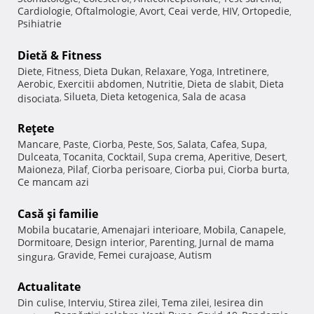
Cardiologie
Oftalmologie
Avort
Ceai verde
HIV
Ortopedie
,
,
,
,
,
,
Psihiatrie
Dietă & Fitness
Diete
Fitness
Dieta Dukan
Relaxare
Yoga
Intretinere
,
,
,
,
,
,
Aerobic
Exercitii abdomen
Nutritie
Dieta de slabit
Dieta
,
,
,
,
Silueta
Dieta ketogenica
Sala de acasa
disociata
,
,
,
Reţete
Mancare
Paste
Ciorba
Peste
Sos
Salata
Cafea
Supa
,
,
,
,
,
,
,
,
Dulceata
Tocanita
Cocktail
Supa crema
Aperitive
Desert
,
,
,
,
,
,
Maioneza
Pilaf
Ciorba perisoare
Ciorba pui
Ciorba burta
,
,
,
,
,
Ce mancam azi
Casă şi familie
Mobila bucatarie
Amenajari interioare
Mobila
Canapele
,
,
,
,
Dormitoare
Design interior
Parenting
Jurnal de mama
,
,
,
Gravide
Femei curajoase
Autism
singura
,
,
,
Actualitate
Din culise
Interviu
Stirea zilei
Tema zilei
Iesirea din
,
,
,
,