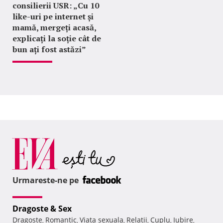
consilierii USR: „Cu 10
like-uri pe internet și
mamă, mergeți acasă,
explicați la soție cât de
bun ați fost astăzi”
Urmareste-ne pe
Dragoste & Sex
Dragoste
Romantic
Viata sexuala
Relatii
Cuplu
Iubire
,
,
,
,
,
,