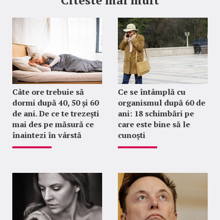
Citeste mai mult
Câte ore trebuie să
Ce se întâmplă cu
dormi după 40, 50 și 60
organismul după 60 de
de ani. De ce te trezești
ani: 18 schimbări pe
mai des pe măsură ce
care este bine să le
înaintezi în vârstă
cunoști