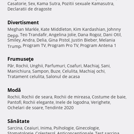
Casatorie
Sex
Kama Sutra
Pozitii sexuale Kamasutra
,
,
,
,
Declaratii de dragoste
Divertisment
Meghan Markle
Kate Middleton
Kim Kardashian
Johnny
,
,
,
Teo Trandafir
Angelina Jolie
Dana Rogoz
Dani Otil
Depp
,
,
,
,
,
Smiley
Andra
Delia
Gina Pistol
Justin Bieber
Melania
,
,
,
,
,
Program TV
Program Pro TV
Program Antena 1
Trump
,
,
,
Frumuseţe
Păr
Rochii
Unghii
Parfumuri
Coafuri
Machiaj
Sani
,
,
,
,
,
,
,
Manichiura
Sampon
Buze
Celulita
Machiaj ochi
,
,
,
,
,
Tratament celulita
Salonul de acasa
,
Modă
Rochii
Rochii de seara
Rochii de mireasa
Costume de baie
,
,
,
,
Pantofi
Rochii elegante
Inele de logodna
Verighete
,
,
,
,
Ochelari de soare
Tendinte 2020
,
Sănătate
Sarcina
Ceaiuri
Inima
Psihologie
Ginecologie
,
,
,
,
,
Stomatologie
Colesterol
Anticonceptionale
Test sarcina
,
,
,
,