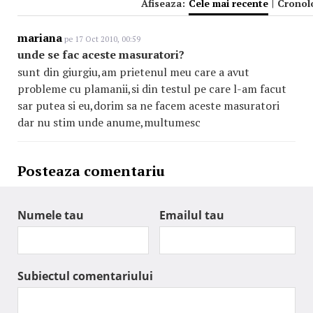
Afiseaza:
Cele mai recente
|
Cronol
mariana
pe 17 Oct 2010, 00:59
unde se fac aceste masuratori?
sunt din giurgiu,am prietenul meu care a avut
probleme cu plamanii,si din testul pe care l-am facut
sar putea si eu,dorim sa ne facem aceste masuratori
dar nu stim unde anume,multumesc
Posteaza comentariu
Numele tau
Emailul tau
Subiectul comentariului