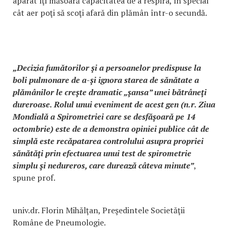
aparat îţi măsoară capacitatea de a respira, în special
cât aer poţi să scoţi afară din plămân într-o secundă.
„Decizia fumătorilor şi a persoanelor predispuse la
boli pulmonare de a-şi ignora starea de sănătate a
plămânilor le creşte dramatic „şansa” unei bătrâneţi
dureroase. Rolul unui eveniment de acest gen (n.r. Ziua
Mondială a Spirometriei care se desfăşoară pe 14
octombrie) este de a demonstra opiniei publice cât de
simplă este recăpatarea controlului asupra propriei
sănătăţi prin efectuarea unui test de spirometrie
simplu şi nedureros, care durează câteva minute”
,
spune prof.
univ.dr. Florin Mihălţan, Preşedintele Societăţii
Române de Pneumologie.