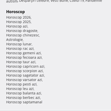
Despărţiri celebre
Vesti Bune
Covid-19
Pandemie
autism
,
,
,
,
Horoscop
Horoscop 2026
,
Horoscop 2025
,
Horoscop azi
,
Horoscop dragoste
,
Horoscop chinezesc
,
Astrologie
,
Horoscop lunar
,
Horoscop rac azi
,
Horoscop gemeni azi
,
Horoscop fecioara azi
,
Horoscop taur azi
,
Horoscop capricorn azi
,
Horoscop scorpion azi
,
Horoscop sagetator azi
,
Horoscop varsator azi
,
Horoscop pesti azi
,
Horoscop leu azi
,
Horoscop balanta azi
,
Horoscop berbec azi
,
Horoscop saptamanal