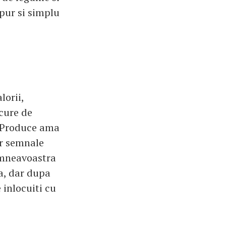
 pur si simplu
lorii,
 cure de
. Produce ama
or semnale
dumneavoastra
sa, dar dupa
 inlocuiti cu