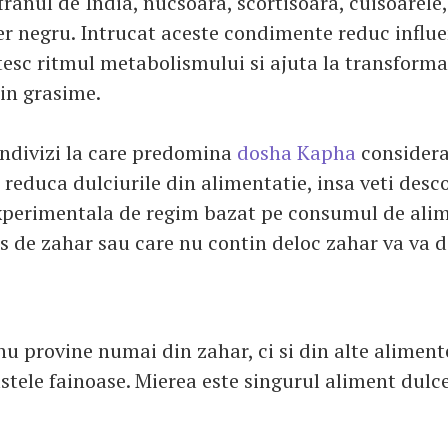
franul de India, nucsoara, scortisoara, cuisoarele
er negru. Intrucat aceste condimente reduc influ
esc ritmul metabolismului si ajuta la transforma
 in grasime.
indivizi la care predomina
dosha Kapha
considera
 reduca dulciurile din alimentatie, insa veti desc
perimentala de regim bazat pe consumul de ali
s de zahar sau care nu contin deloc zahar va va 
nu provine numai din zahar, ci si din alte aliment
stele fainoase. Mierea este singurul aliment dulc