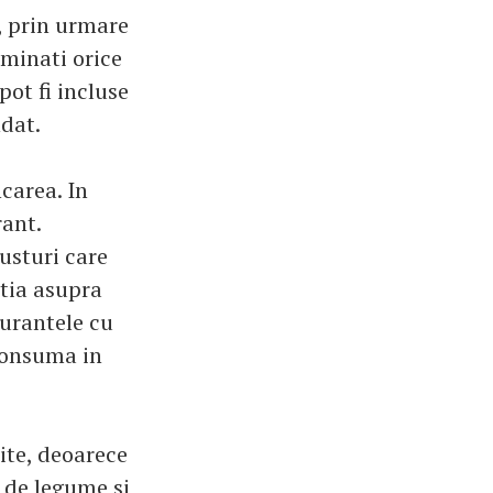
, prin urmare
iminati orice
pot fi incluse
dat.
carea. In
rant.
usturi care
ntia asupra
aurantele cu
 consuma in
te, deoarece
a de legume si