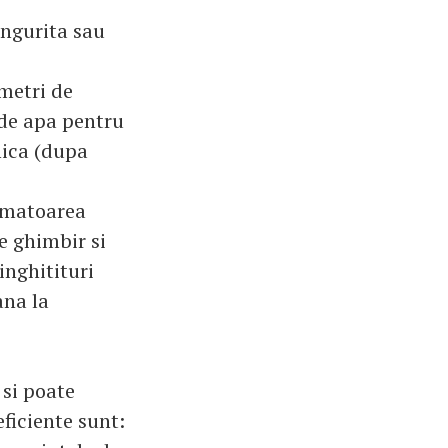
ingurita sau
metri de
 de apa pentru
mica (dupa
rmatoarea
e ghimbir si
 inghitituri
ana la
 si poate
ficiente sunt: