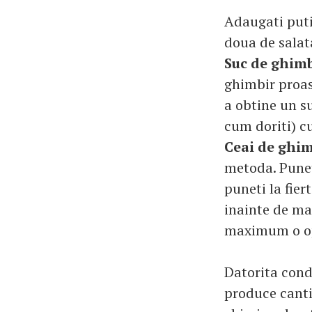
Adaugati puti
doua de salat
Suc de ghimb
ghimbir proas
a obtine un s
cum doriti) c
Ceai de ghim
metoda. Punet
puneti la fier
inainte de ma
maximum o op
Datorita cond
produce canti