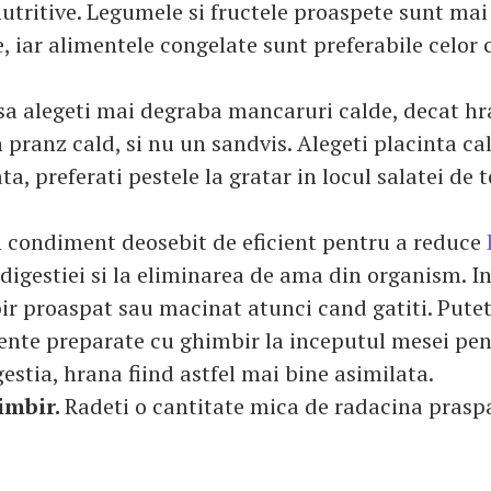
utritive. Legumele si fructele proaspete sunt ma
, iar alimentele congelate sunt preferabile celor 
sa alegeti mai degraba mancaruri calde, decat hr
pranz cald, si nu un sandvis. Alegeti placinta ca
ta, preferati pestele la gratar in locul salatei de t
 condiment deosebit de eficient pentru a reduce
digestiei si la eliminarea de ama din organism. In
bir proaspat sau macinat atunci cand gatiti. Put
nte preparate cu ghimbir la inceputul mesei pen
gestia, hrana fiind astfel mai bine asimilata.
imbir.
Radeti o cantitate mica de radacina prasp