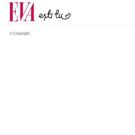
și 60 de ani. De ce te t
Carieră
pe măsură ce înaintez
Actualitate
© Copyright: