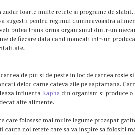
n zadar foarte multe retete si programe de slabit.
eva sugestii pentru regimul dumneavoastra alimen
 veti putea transforma organismul dintr-un meca
me de fiecare data cand mancati intr-un produca
italitate.
 carnea de pui si de peste in loc de carnea rosie si
ncati deloc carne cateva zile pe saptamana. Carn
leaza influenta
Kapha
din organism si produce o 
ecat alte alimente.
ete care folosesc mai multe legume proaspat gatit
i cauta noi retete care sa va inspire sa folositi ma