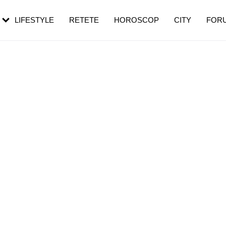
rezești mai des
Cât durează, cum te pregătești și cât
i în vârstă
de dureroasă este investigația
LIFESTYLE
RETETE
HOROSCOP
CITY
FOR