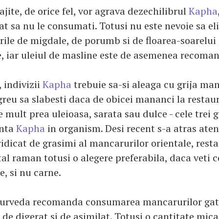
jite, de orice fel, vor agrava dezechilibrul
Kapha
at sa nu le consumati. Totusi nu este nevoie sa el
rile de migdale, de porumb si de floarea-soarelui 
e, iar uleiul de masline este de asemenea recoman
 indivizii
Kapha
trebuie sa-si aleaga cu grija man
greu sa slabesti daca de obicei mananci la restau
mult prea uleioasa, sarata sau dulce - cele trei g
enta
Kapha
in organism. Desi recent s-a atras ate
ridicat de grasimi al mancarurilor orientale, rest
ntal raman totusi o alegere preferabila, daca veti
, si nu carne.
Ayurveda recomanda consumarea mancarurilor gati
de digerat si de asimilat. Totusi o cantitate mic