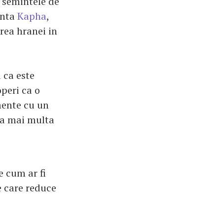
, semintele de
enta
Kapha
,
rea hranei in
 ca este
operi ca o
mente cu un
da mai multa
e cum ar fi
e care reduce