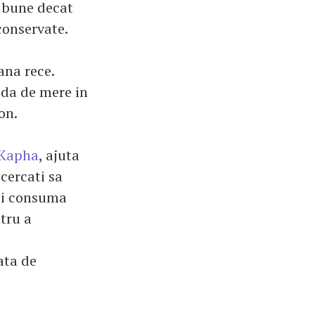
i bune decat
conservate.
ana rece.
lda de mere in
on.
Kapha
, ajuta
cercati sa
eti consuma
tru a
ata de