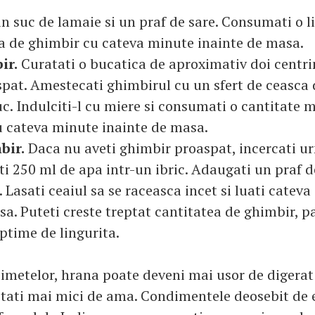
n suc de lamaie si un praf de sare. Consumati o l
a de ghimbir cu cateva minute inainte de masa.
ir.
Curatati o bucatica de aproximativ doi centri
pat. Amestecati ghimbirul cu un sfert de ceasca
uc. Indulciti-l cu miere si consumati o cantitate 
u cateva minute inainte de masa.
bir.
Daca nu aveti ghimbir proaspat, incercati u
i 250 ml de apa intr-un ibric. Adaugati un praf d
t. Lasati ceaiul sa se raceasca incet si luati cateva
sa. Puteti creste treptat cantitatea de ghimbir, p
time de lingurita.
imetelor, hrana poate deveni mai usor de digerat
tati mai mici de ama. Condimentele deosebit de e