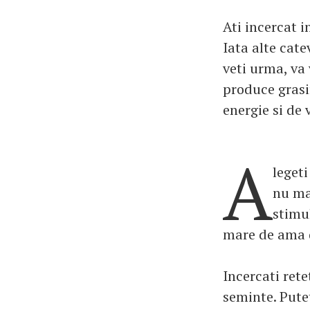
Ati incercat i
Iata alte cat
veti urma, va
produce grasi
energie si de v
A
legeti
nu ma
stimu
mare de ama d
Incercati ret
seminte. Putet