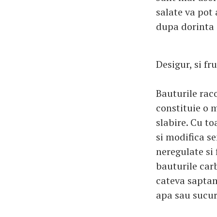
salate va pot 
dupa dorinta 
Desigur, si fr
Bauturile raco
constituie o m
slabire. Cu t
si modifica s
neregulate si
bauturile carb
cateva saptama
apa sau sucur