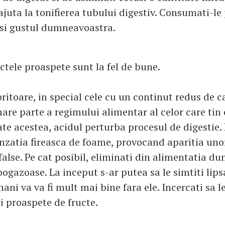
ajuta la tonifierea tubului digestiv. Consumati-le
si gustul dumneavoastra.
uctele proaspete sunt la fel de bune.
ritoare, in special cele cu un continut redus de ca
are parte a regimului alimentar al celor care tin
oate acestea, acidul perturba procesul de digestie
enzatia fireasca de foame, provocand aparitia un
 false. Pe cat posibil, eliminati din alimentatia 
ogazoase. La inceput s-ar putea sa le simtiti lip
ni va va fi mult mai bine fara ele. Incercati sa le
i proaspete de fructe.