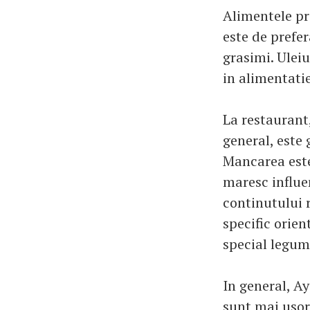
Alimentele pra
este de prefer
grasimi. Uleiu
in alimentati
La restaurant,
general, este 
Mancarea este 
maresc influ
continutului 
specific orie
special legume
In general, 
sunt mai usor 