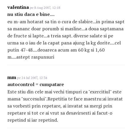
valentina
pe 8 Aug 2007, 12:18
nu stiu daca e bine....
eu m-am hotarat sa tin o cura de slabire...in prima sapt
sa mananc doar porumb si masline...a doua saptamana
de fructe si lapte...a treia sapt. diverse salate si pe
urma sa o iau de la capat pana ajung la kg dorite....cel
putin 47-48....deoareca acum am 60 kg si 1,60
m....astept raspunsuri
mm
pe 24 Iul 2007, 12:34
autocontrol = cumpatare
Este stiu din cele mai vechi timpuri ca "exercitiul" este
mama "succesului".Repetitia te face maestru:ai invatat
sa vorbesti prin repetare, ai invatat sa mergi prin
repetare si tot ce ai vrut sa desavirsesti ai facut-o
repetind si iar repetind.