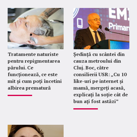
Tratamente naturiste
Ședință cu scântei din
pentru repigmentarea
cauza metroului din
părului. Ce
Cluj. Boc, către
funcționează, ce este
consilierii USR: „Cu 10
mit și cum poți încetini
like-uri pe internet și
albirea prematură
mamă, mergeți acasă,
explicați la soție cât de
bun ați fost astăzi”