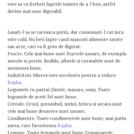
este sa va fierbeti laptele inainte de a-l bea; astfel
devine mai usor digerabil.
Lasati-l sa se raceasca putin, dar consumati-l cat inca
este cald. Nu beti lapte cand mancati alimente sarate
sau acre, caci va fi greu de digerat.
Fructe.
Cele mai bune sunt fructele usoare, de exemplu
merele si perele. Rodiile, afinele si curmalele sunt de
asemenea bune.
Indulcitori.
Mierea este excelenta pentru a reduce
Kapha
.
Legumele cu pastai (fasole, mazare, soia).
Toate
legumele de acest fel sunt bune.
Cereale.
Orzul, porumbul, meiul, hrisca si secara sunt
cele mai bune deoarece sunt usoare.
Condimente.
Toate condimentele sunt bune, mai putin
sarea, care favorizeaza
Kapha
.
Legume.
Toate legumele sunt bune. Urmatoarele