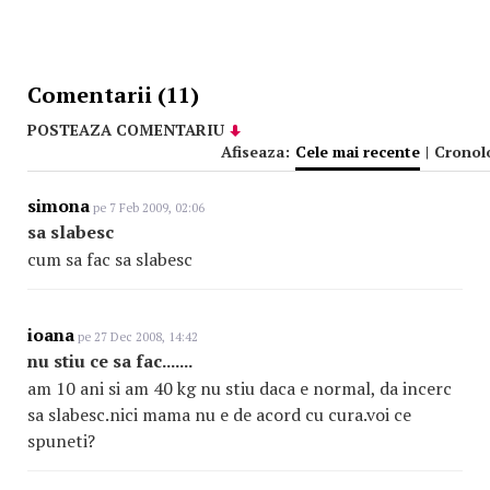
Comentarii (11)
POSTEAZA COMENTARIU
Afiseaza:
Cele mai recente
|
Cronol
simona
pe 7 Feb 2009, 02:06
sa slabesc
cum sa fac sa slabesc
ioana
pe 27 Dec 2008, 14:42
nu stiu ce sa fac.......
am 10 ani si am 40 kg nu stiu daca e normal, da incerc
sa slabesc.nici mama nu e de acord cu cura.voi ce
spuneti?