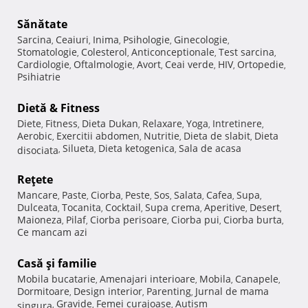
Sănătate
Sarcina
Ceaiuri
Inima
Psihologie
Ginecologie
,
,
,
,
,
Stomatologie
Colesterol
Anticonceptionale
Test sarcina
,
,
,
,
Cardiologie
Oftalmologie
Avort
Ceai verde
HIV
Ortopedie
,
,
,
,
,
,
Psihiatrie
Dietă & Fitness
Diete
Fitness
Dieta Dukan
Relaxare
Yoga
Intretinere
,
,
,
,
,
,
Aerobic
Exercitii abdomen
Nutritie
Dieta de slabit
Dieta
,
,
,
,
Silueta
Dieta ketogenica
Sala de acasa
disociata
,
,
,
Reţete
Mancare
Paste
Ciorba
Peste
Sos
Salata
Cafea
Supa
,
,
,
,
,
,
,
,
Dulceata
Tocanita
Cocktail
Supa crema
Aperitive
Desert
,
,
,
,
,
,
Maioneza
Pilaf
Ciorba perisoare
Ciorba pui
Ciorba burta
,
,
,
,
,
Ce mancam azi
Casă şi familie
Mobila bucatarie
Amenajari interioare
Mobila
Canapele
,
,
,
,
Dormitoare
Design interior
Parenting
Jurnal de mama
,
,
,
Gravide
Femei curajoase
Autism
singura
,
,
,