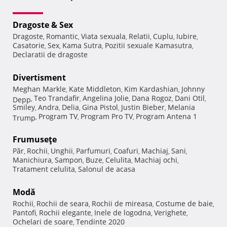
Dragoste & Sex
Dragoste
Romantic
Viata sexuala
Relatii
Cuplu
Iubire
,
,
,
,
,
,
Casatorie
Sex
Kama Sutra
Pozitii sexuale Kamasutra
,
,
,
,
Declaratii de dragoste
Divertisment
Meghan Markle
Kate Middleton
Kim Kardashian
Johnny
,
,
,
Teo Trandafir
Angelina Jolie
Dana Rogoz
Dani Otil
Depp
,
,
,
,
,
Smiley
Andra
Delia
Gina Pistol
Justin Bieber
Melania
,
,
,
,
,
Program TV
Program Pro TV
Program Antena 1
Trump
,
,
,
Frumuseţe
Păr
Rochii
Unghii
Parfumuri
Coafuri
Machiaj
Sani
,
,
,
,
,
,
,
Manichiura
Sampon
Buze
Celulita
Machiaj ochi
,
,
,
,
,
Tratament celulita
Salonul de acasa
,
Modă
Rochii
Rochii de seara
Rochii de mireasa
Costume de baie
,
,
,
,
Pantofi
Rochii elegante
Inele de logodna
Verighete
,
,
,
,
Ochelari de soare
Tendinte 2020
,