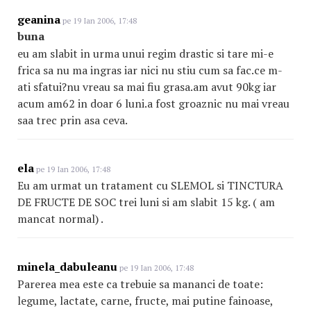
geanina
pe 19 Ian 2006, 17:48
buna
eu am slabit in urma unui regim drastic si tare mi-e
frica sa nu ma ingras iar nici nu stiu cum sa fac.ce m-
ati sfatui?nu vreau sa mai fiu grasa.am avut 90kg iar
acum am62 in doar 6 luni.a fost groaznic nu mai vreau
saa trec prin asa ceva.
ela
pe 19 Ian 2006, 17:48
Eu am urmat un tratament cu SLEMOL si TINCTURA
DE FRUCTE DE SOC trei luni si am slabit 15 kg. ( am
mancat normal) .
minela_dabuleanu
pe 19 Ian 2006, 17:48
Parerea mea este ca trebuie sa mananci de toate:
legume, lactate, carne, fructe, mai putine fainoase,