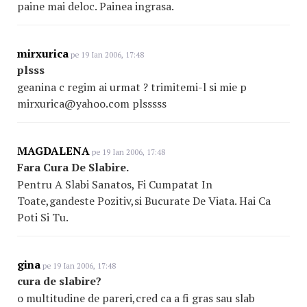
paine mai deloc. Painea ingrasa.
mirxurica
pe 19 Ian 2006, 17:48
plsss
geanina c regim ai urmat ? trimitemi-l si mie p
mirxurica@yahoo.com plsssss
MAGDALENA
pe 19 Ian 2006, 17:48
Fara Cura De Slabire.
Pentru A Slabi Sanatos, Fi Cumpatat In
Toate,gandeste Pozitiv,si Bucurate De Viata. Hai Ca
Poti Si Tu.
gina
pe 19 Ian 2006, 17:48
cura de slabire?
o multitudine de pareri,cred ca a fi gras sau slab