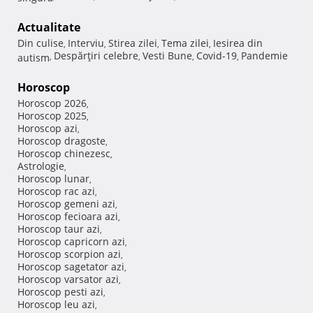
Actualitate
Din culise
Interviu
Stirea zilei
Tema zilei
Iesirea din
,
,
,
,
Despărţiri celebre
Vesti Bune
Covid-19
Pandemie
autism
,
,
,
,
Horoscop
Horoscop 2026
,
Horoscop 2025
,
Horoscop azi
,
Horoscop dragoste
,
Horoscop chinezesc
,
Astrologie
,
Horoscop lunar
,
Horoscop rac azi
,
Horoscop gemeni azi
,
Horoscop fecioara azi
,
Horoscop taur azi
,
Horoscop capricorn azi
,
Horoscop scorpion azi
,
Horoscop sagetator azi
,
Horoscop varsator azi
,
Horoscop pesti azi
,
Horoscop leu azi
,