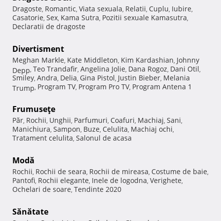
Dragoste
Romantic
Viata sexuala
Relatii
Cuplu
Iubire
,
,
,
,
,
,
Casatorie
Sex
Kama Sutra
Pozitii sexuale Kamasutra
,
,
,
,
Declaratii de dragoste
Divertisment
Meghan Markle
Kate Middleton
Kim Kardashian
Johnny
,
,
,
Teo Trandafir
Angelina Jolie
Dana Rogoz
Dani Otil
Depp
,
,
,
,
,
Smiley
Andra
Delia
Gina Pistol
Justin Bieber
Melania
,
,
,
,
,
Program TV
Program Pro TV
Program Antena 1
Trump
,
,
,
Frumuseţe
Păr
Rochii
Unghii
Parfumuri
Coafuri
Machiaj
Sani
,
,
,
,
,
,
,
Manichiura
Sampon
Buze
Celulita
Machiaj ochi
,
,
,
,
,
Tratament celulita
Salonul de acasa
,
Modă
Rochii
Rochii de seara
Rochii de mireasa
Costume de baie
,
,
,
,
Pantofi
Rochii elegante
Inele de logodna
Verighete
,
,
,
,
Ochelari de soare
Tendinte 2020
,
Sănătate