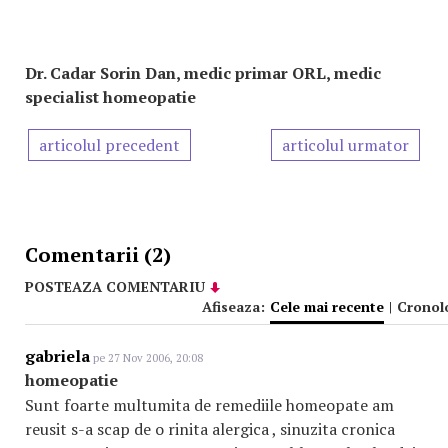
Dr. Cadar Sorin Dan, medic primar ORL, medic
specialist homeopatie
articolul precedent
articolul urmator
Comentarii (2)
POSTEAZA COMENTARIU
Afiseaza:
Cele mai recente
|
Cronol
gabriela
pe 27 Nov 2006, 20:08
homeopatie
Sunt foarte multumita de remediile homeopate am
reusit s-a scap de o rinita alergica , sinuzita cronica