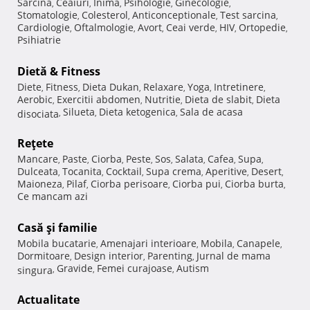
Sarcina
Ceaiuri
Inima
Psihologie
Ginecologie
,
,
,
,
,
Stomatologie
Colesterol
Anticonceptionale
Test sarcina
,
,
,
,
Cardiologie
Oftalmologie
Avort
Ceai verde
HIV
Ortopedie
,
,
,
,
,
,
Psihiatrie
Dietă & Fitness
Diete
Fitness
Dieta Dukan
Relaxare
Yoga
Intretinere
,
,
,
,
,
,
Aerobic
Exercitii abdomen
Nutritie
Dieta de slabit
Dieta
,
,
,
,
Silueta
Dieta ketogenica
Sala de acasa
disociata
,
,
,
Reţete
Mancare
Paste
Ciorba
Peste
Sos
Salata
Cafea
Supa
,
,
,
,
,
,
,
,
Dulceata
Tocanita
Cocktail
Supa crema
Aperitive
Desert
,
,
,
,
,
,
Maioneza
Pilaf
Ciorba perisoare
Ciorba pui
Ciorba burta
,
,
,
,
,
Ce mancam azi
Casă şi familie
Mobila bucatarie
Amenajari interioare
Mobila
Canapele
,
,
,
,
Dormitoare
Design interior
Parenting
Jurnal de mama
,
,
,
Gravide
Femei curajoase
Autism
singura
,
,
,
Actualitate