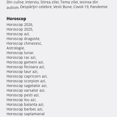
Din culise
Interviu
Stirea zilei
Tema zilei
Iesirea din
,
,
,
,
Despărţiri celebre
Vesti Bune
Covid-19
Pandemie
autism
,
,
,
,
Horoscop
Horoscop 2026
,
Horoscop 2025
,
Horoscop azi
,
Horoscop dragoste
,
Horoscop chinezesc
,
Astrologie
,
Horoscop lunar
,
Horoscop rac azi
,
Horoscop gemeni azi
,
Horoscop fecioara azi
,
Horoscop taur azi
,
Horoscop capricorn azi
,
Horoscop scorpion azi
,
Horoscop sagetator azi
,
Horoscop varsator azi
,
Horoscop pesti azi
,
Horoscop leu azi
,
Horoscop balanta azi
,
Horoscop berbec azi
,
Horoscop saptamanal