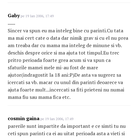
Gaby
pe 19 Ian 2006, 17:49
......
Sincer va spun eu ma inteleg bine cu parinti.Cu tata
ma mai cert cate o data dar nimik grav si cu el nu prea
am treaba dar cu mama ma inteleg de minune si vb.
deschis despre orice si ma ajuta tot timpul.Eu trec
pritro perioada foarte grea acum si va spun ca
sfaturile mamei mele mi-au fost de mare
ajutor(indragostit la 18 ani:P)De asta va sugerez sa
icercati sa vb. macar cu unul din parinti deoarece va
ajuta foarte mult...incercati sa fiti prieteni nu numai
mama fiu sau mama fica etc.
cosmin gaina
pe 19 Ian 2006, 17:49
parerile sunt impartite da important e ce simti tu nu
ceti spun parinti ca ei au uitat perioada asta a vieti si