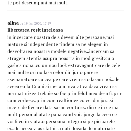
te pot descumpani mai mult.
alina
pe 19 Ian 2006, 17:49
libertatea resit inteleasa
in incercare noastra de a deveni alte persoane,mai
mature si independente tindem sa ne alegem in
dezvoltarea noastra modele negative...incercam sa
atragem atentia asupra noastra in mod gresit:cu o
gashca noua..cu un nou look extravagant care de cele
mai multe ori nu lasa celor din jur o parere
asemanatoare cu cea pe care vrem sa o lasam noi...de
aceea eu la 15 ani ai mei am invatat ca daca vreau sa
ma maturizez trebuie so fac prin felul meu de-a fi:prin
cum vorbesc..prin cum realtionez cu cei din jur...si
incerc de fiecare data sa-mi conturez din ce in ce mai
mult personaliatate pana cand voi ajunge la ceea ce
voi fi eu in viata:o persoana integra si pe picioarele
ei...de aceea v-as sfatui sa dati dovada de maturiate