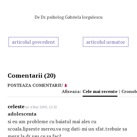
De
Dr. psiholog Gabriela Iorgulescu
articolul precedent
articolul urmator
Comentarii (20)
POSTEAZA COMENTARIU
Afiseaza:
Cele mai recente
|
Cronol
celeste
pe 4 Mar 2009, 12:32
adolescenta
si eu am probleme cu baiatul mai ales cu
scoala.lipseste mereu.va rog dati-mi un sfat.trebuie sa
merg la dr sau ce sa fac?