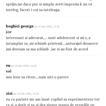
sprijin.iar daca pur si simplu aveti impresia k nu va
inteleg, faceti-i voi sa inteleaga.
boghici george
pe 15 Iun 2006, 21:41
joe
interesant si adevarat,... sunt adolescent si mi s_a
intamplat sa_mi schimb prietenii ...anturajul deoarece
imi doream sa ma schimb ..iar ei au fost de acord
eu
pe 10 Iun 2006, 16:20
sal
mie lene sa citesc...nam nici o parere
zizi
pe 12 Feb 2006, 14:39
eu ca parinte mi-am lasat copilul sa experimenteze tot
ce si-a dorit si sa-si dea singur seama de greselile pe