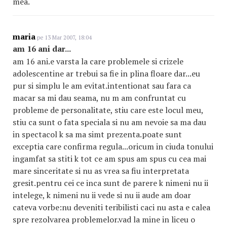
mea.
maria
pe 13 Mar 2007, 18:04
am 16 ani dar...
am 16 ani.e varsta la care problemele si crizele
adolescentine ar trebui sa fie in plina floare dar...eu
pur si simplu le am evitat.intentionat sau fara ca
macar sa mi dau seama, nu m am confruntat cu
probleme de personalitate, stiu care este locul meu,
stiu ca sunt o fata speciala si nu am nevoie sa ma dau
in spectacol k sa ma simt prezenta.poate sunt
exceptia care confirma regula...oricum in ciuda tonului
ingamfat sa stiti k tot ce am spus am spus cu cea mai
mare sinceritate si nu as vrea sa fiu interpretata
gresit.pentru cei ce inca sunt de parere k nimeni nu ii
intelege, k nimeni nu ii vede si nu ii aude am doar
cateva vorbe:nu deveniti teribilisti caci nu asta e calea
spre rezolvarea problemelor.vad la mine in liceu o