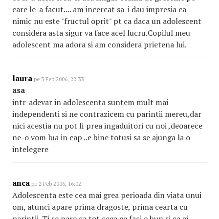
care le-a facut.... am incercat sa-i dau impresia ca
nimic nu este "fructul oprit" pt ca daca un adolescent
considera asta sigur va face acel lucru.Copilul meu
adolescent ma adora si am considera prietena lui.
laura
pe 3 Feb 2006, 22:33
asa
intr-adevar in adolescenta suntem mult mai
independenti si ne contrazicem cu parintii mereu,dar
nici acestia nu pot fi prea ingaduitori cu noi ,deoarece
ne-o vom lua in cap ..e bine totusi sa se ajunga la o
intelegere
anca
pe 2 Feb 2006, 16:02
Adolescenta este cea mai grea perioada din viata unui
om, atunci apare prima dragoste, prima cearta cu
parintii. Ti se pare ca tot ceea ce faci e bun si ca ai