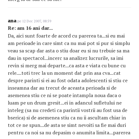
ana
pe 12 Dec 2007, 08:59
Re: am 16 ani dar...
Da, aici sunt foarte de acord cu parerea ta...si eu mai
am perioade in care simt ca nu mai pot si pur si simplu
veau sa scap dar asta o stiu doar eu si nu trebuie sa ma
dau in spectacol...incerc sa analizez lucrurile, sa imi
revin si merg mai departe...ca asta e viata cu bune cu
rele....toti trec la un moment dat prin asa cva...cat
despre parinti si ei au fost odata adolescenti si stiu ce
inseamna dar au trecut de aceasta perioada si de
asemenea stiu ce ni se poate intampla noua daca o
luam pe un drum gresit...ei in adancul sufletului ne
inteleg (sa nu credeti ca parintii vostrii au fost usa de
bserica) si de asemenea stiu ca nu ii ascultam chiar in
tot ce ne spun...de asta se simt nevoiti sa fie mai duri
pentru ca noi sa nu depasim o anumita limita...parerea