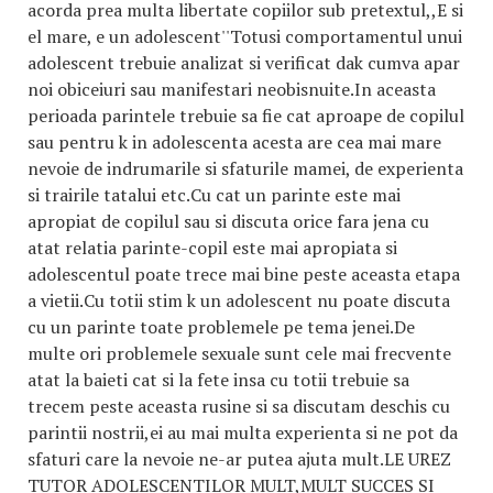
acorda prea multa libertate copiilor sub pretextul,,E si
el mare, e un adolescent''Totusi comportamentul unui
adolescent trebuie analizat si verificat dak cumva apar
noi obiceiuri sau manifestari neobisnuite.In aceasta
perioada parintele trebuie sa fie cat aproape de copilul
sau pentru k in adolescenta acesta are cea mai mare
nevoie de indrumarile si sfaturile mamei, de experienta
si trairile tatalui etc.Cu cat un parinte este mai
apropiat de copilul sau si discuta orice fara jena cu
atat relatia parinte-copil este mai apropiata si
adolescentul poate trece mai bine peste aceasta etapa
a vietii.Cu totii stim k un adolescent nu poate discuta
cu un parinte toate problemele pe tema jenei.De
multe ori problemele sexuale sunt cele mai frecvente
atat la baieti cat si la fete insa cu totii trebuie sa
trecem peste aceasta rusine si sa discutam deschis cu
parintii nostrii,ei au mai multa experienta si ne pot da
sfaturi care la nevoie ne-ar putea ajuta mult.LE UREZ
TUTOR ADOLESCENTILOR MULT,MULT SUCCES SI