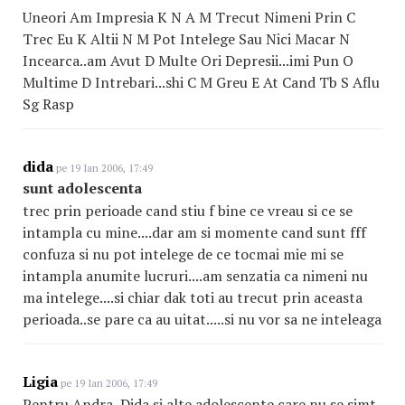
Uneori Am Impresia K N A M Trecut Nimeni Prin C
Trec Eu K Altii N M Pot Intelege Sau Nici Macar N
Incearca..am Avut D Multe Ori Depresii...imi Pun O
Multime D Intrebari...shi C M Greu E At Cand Tb S Aflu
Sg Rasp
dida
pe 19 Ian 2006, 17:49
sunt adolescenta
trec prin perioade cand stiu f bine ce vreau si ce se
intampla cu mine....dar am si momente cand sunt fff
confuza si nu pot intelege de ce tocmai mie mi se
intampla anumite lucruri....am senzatia ca nimeni nu
ma intelege....si chiar dak toti au trecut prin aceasta
perioada..se pare ca au uitat.....si nu vor sa ne inteleaga
Ligia
pe 19 Ian 2006, 17:49
Pentru Andra, Dida si alte adolescente care nu se simt