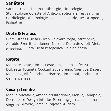
Sănătate
Sarcina
Ceaiuri
Inima
Psihologie
Ginecologie
,
,
,
,
,
Stomatologie
Colesterol
Anticonceptionale
Test sarcina
,
,
,
,
Cardiologie
Oftalmologie
Avort
Ceai verde
HIV
Ortopedie
,
,
,
,
,
,
Psihiatrie
Dietă & Fitness
Diete
Fitness
Dieta Dukan
Relaxare
Yoga
Intretinere
,
,
,
,
,
,
Aerobic
Exercitii abdomen
Nutritie
Dieta de slabit
Dieta
,
,
,
,
Silueta
Dieta ketogenica
Sala de acasa
disociata
,
,
,
Reţete
Mancare
Paste
Ciorba
Peste
Sos
Salata
Cafea
Supa
,
,
,
,
,
,
,
,
Dulceata
Tocanita
Cocktail
Supa crema
Aperitive
Desert
,
,
,
,
,
,
Maioneza
Pilaf
Ciorba perisoare
Ciorba pui
Ciorba burta
,
,
,
,
,
Ce mancam azi
Casă şi familie
Mobila bucatarie
Amenajari interioare
Mobila
Canapele
,
,
,
,
Dormitoare
Design interior
Parenting
Jurnal de mama
,
,
,
Gravide
Femei curajoase
Autism
singura
,
,
,