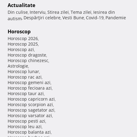
Actualitate
Din culise
Interviu
Stirea zilei
Tema zilei
Iesirea din
,
,
,
,
Despărţiri celebre
Vesti Bune
Covid-19
Pandemie
autism
,
,
,
,
Horoscop
Horoscop 2026
,
Horoscop 2025
,
Horoscop azi
,
Horoscop dragoste
,
Horoscop chinezesc
,
Astrologie
,
Horoscop lunar
,
Horoscop rac azi
,
Horoscop gemeni azi
,
Horoscop fecioara azi
,
Horoscop taur azi
,
Horoscop capricorn azi
,
Horoscop scorpion azi
,
Horoscop sagetator azi
,
Horoscop varsator azi
,
Horoscop pesti azi
,
Horoscop leu azi
,
Horoscop balanta azi
,