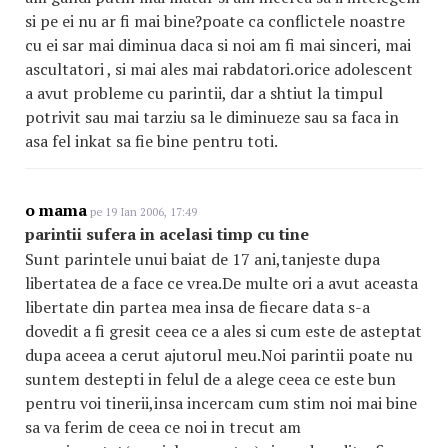
si pe ei nu ar fi mai bine?poate ca conflictele noastre
cu ei sar mai diminua daca si noi am fi mai sinceri, mai
ascultatori , si mai ales mai rabdatori.orice adolescent
a avut probleme cu parintii, dar a shtiut la timpul
potrivit sau mai tarziu sa le diminueze sau sa faca in
asa fel inkat sa fie bine pentru toti.
o mama
pe 19 Ian 2006, 17:49
parintii sufera in acelasi timp cu tine
Sunt parintele unui baiat de 17 ani,tanjeste dupa
libertatea de a face ce vrea.De multe ori a avut aceasta
libertate din partea mea insa de fiecare data s-a
dovedit a fi gresit ceea ce a ales si cum este de asteptat
dupa aceea a cerut ajutorul meu.Noi parintii poate nu
suntem destepti in felul de a alege ceea ce este bun
pentru voi tinerii,insa incercam cum stim noi mai bine
sa va ferim de ceea ce noi in trecut am