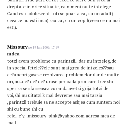
dreptate in orice situatie, ca nimeni nu te intelege.
Cand esti adolescent toti se poarta ca , cu un adult(
ceea ce nu esti inca) sau ca , cu un copil(ceea ce nu mai
esti).
Missoury
pe 19 Ian 2006, 17:49
mdea
totzi avem probleme cu parintzii...dar nu intzeleg,dc
in special fetele??ele sunt mai greu de intzeles??sau
ce?uneori gasesc rezolvarea problemelor,dar de multe
ori,nu..dc? dc? dc? urasc perioada prin care trec shi
sper sa se sfarseasca curand...avetzi grija totzi de
voi,shi nu uitatzi k mai devreme sau mai tarziu
,parintzii trebuie sa ne accepte ashjea cum suntem noi
shi cu bune shi cu
rele...c`y...missoury_pink@yahoo.com adresa mea de
mail