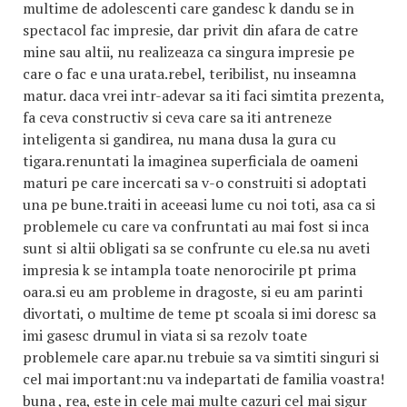
multime de adolescenti care gandesc k dandu se in
spectacol fac impresie, dar privit din afara de catre
mine sau altii, nu realizeaza ca singura impresie pe
care o fac e una urata.rebel, teribilist, nu inseamna
matur. daca vrei intr-adevar sa iti faci simtita prezenta,
fa ceva constructiv si ceva care sa iti antreneze
inteligenta si gandirea, nu mana dusa la gura cu
tigara.renuntati la imaginea superficiala de oameni
maturi pe care incercati sa v-o construiti si adoptati
una pe bune.traiti in aceeasi lume cu noi toti, asa ca si
problemele cu care va confruntati au mai fost si inca
sunt si altii obligati sa se confrunte cu ele.sa nu aveti
impresia k se intampla toate nenorocirile pt prima
oara.si eu am probleme in dragoste, si eu am parinti
divortati, o multime de teme pt scoala si imi doresc sa
imi gasesc drumul in viata si sa rezolv toate
problemele care apar.nu trebuie sa va simtiti singuri si
cel mai important:nu va indepartati de familia voastra!
buna , rea, este in cele mai multe cazuri cel mai sigur