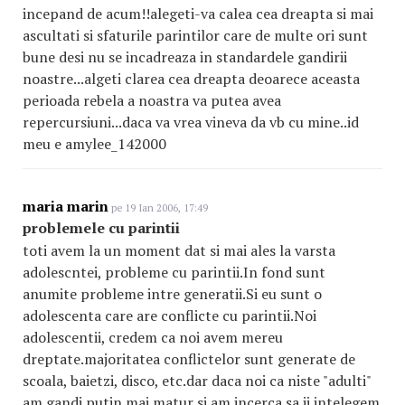
incepand de acum!!alegeti-va calea cea dreapta si mai
ascultati si sfaturile parintilor care de multe ori sunt
bune desi nu se incadreaza in standardele gandirii
noastre...algeti clarea cea dreapta deoarece aceasta
perioada rebela a noastra va putea avea
repercursiuni...daca va vrea vineva da vb cu mine..id
meu e amylee_142000
maria marin
pe 19 Ian 2006, 17:49
problemele cu parintii
toti avem la un moment dat si mai ales la varsta
adolescntei, probleme cu parintii.In fond sunt
anumite probleme intre generatii.Si eu sunt o
adolescenta care are conflicte cu parintii.Noi
adolescentii, credem ca noi avem mereu
dreptate.majoritatea conflictelor sunt generate de
scoala, baietzi, disco, etc.dar daca noi ca niste "adulti"
am gandi putin mai matur si am incerca sa ii intelegem