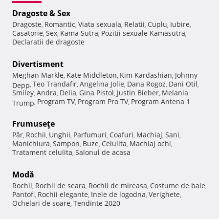
Dragoste & Sex
Dragoste
Romantic
Viata sexuala
Relatii
Cuplu
Iubire
,
,
,
,
,
,
Casatorie
Sex
Kama Sutra
Pozitii sexuale Kamasutra
,
,
,
,
Declaratii de dragoste
Divertisment
Meghan Markle
Kate Middleton
Kim Kardashian
Johnny
,
,
,
Teo Trandafir
Angelina Jolie
Dana Rogoz
Dani Otil
Depp
,
,
,
,
,
Smiley
Andra
Delia
Gina Pistol
Justin Bieber
Melania
,
,
,
,
,
Program TV
Program Pro TV
Program Antena 1
Trump
,
,
,
Frumuseţe
Păr
Rochii
Unghii
Parfumuri
Coafuri
Machiaj
Sani
,
,
,
,
,
,
,
Manichiura
Sampon
Buze
Celulita
Machiaj ochi
,
,
,
,
,
Tratament celulita
Salonul de acasa
,
Modă
Rochii
Rochii de seara
Rochii de mireasa
Costume de baie
,
,
,
,
Pantofi
Rochii elegante
Inele de logodna
Verighete
,
,
,
,
Ochelari de soare
Tendinte 2020
,