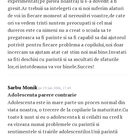
experimentat(pe pielea noastra) si s-a dovedit a fi
gresit.Ar trebuii sa intelegeti ca si noi suferim alaturi
de voi in fiecare moment al nereusitei voastre,de cate
ori va vedem tristi suntem preocupati si cel mai
dureros este ca nimeni nu a creat o scoala sa te
pregateasca sa fi parinte si sa fi capabil sa dai ajutorul
potrivit pentru fiecare problema a copilului,noi doar
incercam sa ajutam atat cat stim noi mai bine.Invatati
sa fiti deschisi cu parintii si sa ascultati de sfaturile
lor,ei intotdeauna va vor binele.Succes!
Sarbu Monik
pe 19 Ian 2006, 17:49
Adolescenta parere contrarie
Adolescenta este in mare parte un proces normal din
viata noastra, o trecere de la copilarie la maturitate.Cu
toate k sunt si eu o adolescenta k si ceilalti nu cred k
ea vizeaza numai problemele cu parintii si
sentimentele si trairile adolescentilor.Unii parintii