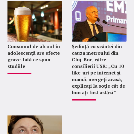
Consumul de alcool în
Ședință cu scântei din
adolescență are efecte
cauza metroului din
grave. Iată ce spun
Cluj. Boc, către
studiile
consilierii USR: „Cu 10
like-uri pe internet și
mamă, mergeți acasă,
explicați la soție cât de
bun ați fost astăzi”