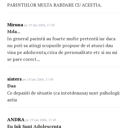
PARINTIILOR MULTA RABDARE CU ACESTIA.
Miruna
pe 19 Ian 2006, 17:49
Mda...
In general parintii au foarte multe pretentii iar daca
nu poti sa atingi scopurile propuse de ei atunci dau
vina pe adolscenta,criza de personalitate etc si nu mi
se pare corect...
sisters
pe 19 Ian 2006, 17:49
Daa
Ce depasiti de situatie (ca intotdeauna) sunt psihologii
astia
ANDRA
pe 19 Ian 2006, 17:49
Eu Ink Sunt Adolescenta