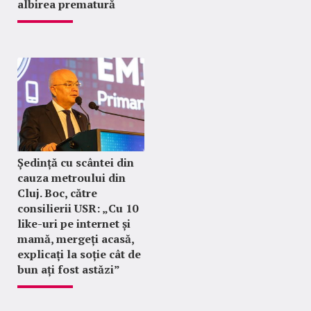
albirea prematură
Ședință cu scântei din
cauza metroului din
Cluj. Boc, către
consilierii USR: „Cu 10
like-uri pe internet și
mamă, mergeți acasă,
explicați la soție cât de
bun ați fost astăzi”