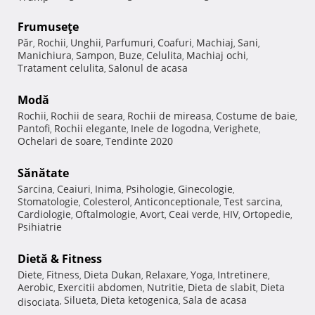
Frumuseţe
Păr
Rochii
Unghii
Parfumuri
Coafuri
Machiaj
Sani
,
,
,
,
,
,
,
Manichiura
Sampon
Buze
Celulita
Machiaj ochi
,
,
,
,
,
Tratament celulita
Salonul de acasa
,
Modă
Rochii
Rochii de seara
Rochii de mireasa
Costume de baie
,
,
,
,
Pantofi
Rochii elegante
Inele de logodna
Verighete
,
,
,
,
Ochelari de soare
Tendinte 2020
,
Sănătate
Sarcina
Ceaiuri
Inima
Psihologie
Ginecologie
,
,
,
,
,
Stomatologie
Colesterol
Anticonceptionale
Test sarcina
,
,
,
,
Cardiologie
Oftalmologie
Avort
Ceai verde
HIV
Ortopedie
,
,
,
,
,
,
Psihiatrie
Dietă & Fitness
Diete
Fitness
Dieta Dukan
Relaxare
Yoga
Intretinere
,
,
,
,
,
,
Aerobic
Exercitii abdomen
Nutritie
Dieta de slabit
Dieta
,
,
,
,
Silueta
Dieta ketogenica
Sala de acasa
disociata
,
,
,