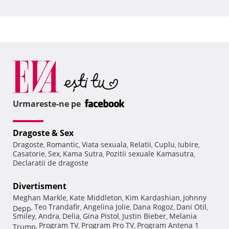
Urmareste-ne pe
Dragoste & Sex
Dragoste
Romantic
Viata sexuala
Relatii
Cuplu
Iubire
,
,
,
,
,
,
Casatorie
Sex
Kama Sutra
Pozitii sexuale Kamasutra
,
,
,
,
Declaratii de dragoste
Divertisment
Meghan Markle
Kate Middleton
Kim Kardashian
Johnny
,
,
,
Teo Trandafir
Angelina Jolie
Dana Rogoz
Dani Otil
Depp
,
,
,
,
,
Smiley
Andra
Delia
Gina Pistol
Justin Bieber
Melania
,
,
,
,
,
Program TV
Program Pro TV
Program Antena 1
Trump
,
,
,