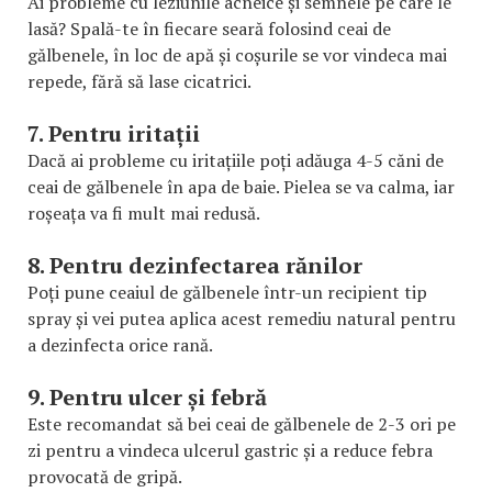
Ai probleme cu leziunile acneice și semnele pe care le
lasă? Spală-te în fiecare seară folosind ceai de
gălbenele, în loc de apă și coșurile se vor vindeca mai
repede, fără să lase cicatrici.
7. Pentru iritații
Dacă ai probleme cu iritațiile poți adăuga 4-5 căni de
ceai de gălbenele în apa de baie. Pielea se va calma, iar
roșeața va fi mult mai redusă.
8. Pentru dezinfectarea rănilor
Poți pune ceaiul de gălbenele într-un recipient tip
spray și vei putea aplica acest remediu natural pentru
a dezinfecta orice rană.
9. Pentru ulcer și febră
Este recomandat să bei ceai de gălbenele de 2-3 ori pe
zi pentru a vindeca ulcerul gastric și a reduce febra
provocată de gripă.