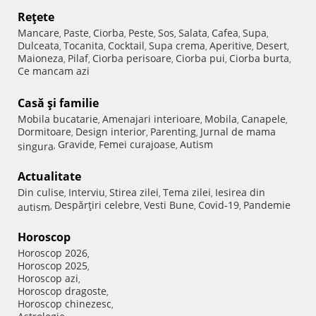
Reţete
Mancare
Paste
Ciorba
Peste
Sos
Salata
Cafea
Supa
,
,
,
,
,
,
,
,
Dulceata
Tocanita
Cocktail
Supa crema
Aperitive
Desert
,
,
,
,
,
,
Maioneza
Pilaf
Ciorba perisoare
Ciorba pui
Ciorba burta
,
,
,
,
,
Ce mancam azi
Casă şi familie
Mobila bucatarie
Amenajari interioare
Mobila
Canapele
,
,
,
,
Dormitoare
Design interior
Parenting
Jurnal de mama
,
,
,
Gravide
Femei curajoase
Autism
singura
,
,
,
Actualitate
Din culise
Interviu
Stirea zilei
Tema zilei
Iesirea din
,
,
,
,
Despărţiri celebre
Vesti Bune
Covid-19
Pandemie
autism
,
,
,
,
Horoscop
Horoscop 2026
,
Horoscop 2025
,
Horoscop azi
,
Horoscop dragoste
,
Horoscop chinezesc
,