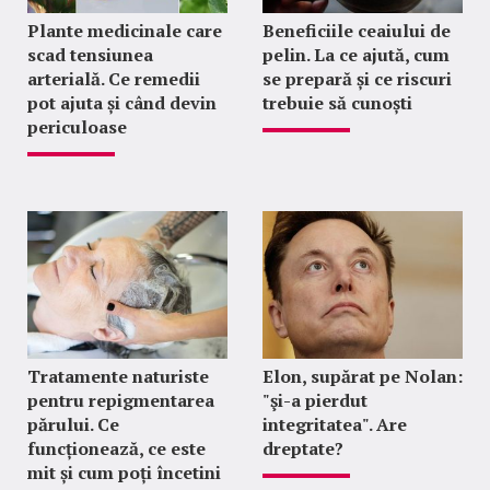
Plante medicinale care
Beneficiile ceaiului de
scad tensiunea
pelin. La ce ajută, cum
arterială. Ce remedii
se prepară și ce riscuri
pot ajuta și când devin
trebuie să cunoști
periculoase
Tratamente naturiste
Elon, supărat pe Nolan:
pentru repigmentarea
"şi-a pierdut
părului. Ce
integritatea". Are
funcționează, ce este
dreptate?
mit și cum poți încetini