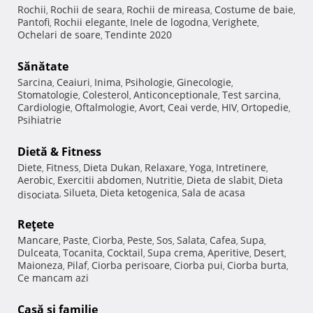
Rochii
Rochii de seara
Rochii de mireasa
Costume de baie
,
,
,
,
Pantofi
Rochii elegante
Inele de logodna
Verighete
,
,
,
,
Ochelari de soare
Tendinte 2020
,
Sănătate
Sarcina
Ceaiuri
Inima
Psihologie
Ginecologie
,
,
,
,
,
Stomatologie
Colesterol
Anticonceptionale
Test sarcina
,
,
,
,
Cardiologie
Oftalmologie
Avort
Ceai verde
HIV
Ortopedie
,
,
,
,
,
,
Psihiatrie
Dietă & Fitness
Diete
Fitness
Dieta Dukan
Relaxare
Yoga
Intretinere
,
,
,
,
,
,
Aerobic
Exercitii abdomen
Nutritie
Dieta de slabit
Dieta
,
,
,
,
Silueta
Dieta ketogenica
Sala de acasa
disociata
,
,
,
Reţete
Mancare
Paste
Ciorba
Peste
Sos
Salata
Cafea
Supa
,
,
,
,
,
,
,
,
Dulceata
Tocanita
Cocktail
Supa crema
Aperitive
Desert
,
,
,
,
,
,
Maioneza
Pilaf
Ciorba perisoare
Ciorba pui
Ciorba burta
,
,
,
,
,
Ce mancam azi
Casă şi familie