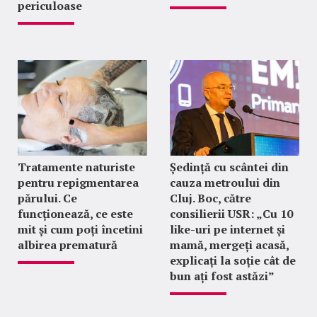
periculoase
Tratamente naturiste
Ședință cu scântei din
pentru repigmentarea
cauza metroului din
părului. Ce
Cluj. Boc, către
funcționează, ce este
consilierii USR: „Cu 10
mit și cum poți încetini
like-uri pe internet și
albirea prematură
mamă, mergeți acasă,
explicați la soție cât de
bun ați fost astăzi”