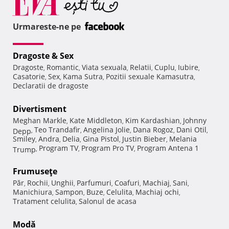
Urmareste-ne pe
Dragoste & Sex
Dragoste
Romantic
Viata sexuala
Relatii
Cuplu
Iubire
,
,
,
,
,
,
Casatorie
Sex
Kama Sutra
Pozitii sexuale Kamasutra
,
,
,
,
Declaratii de dragoste
Divertisment
Meghan Markle
Kate Middleton
Kim Kardashian
Johnny
,
,
,
Teo Trandafir
Angelina Jolie
Dana Rogoz
Dani Otil
Depp
,
,
,
,
,
Smiley
Andra
Delia
Gina Pistol
Justin Bieber
Melania
,
,
,
,
,
Program TV
Program Pro TV
Program Antena 1
Trump
,
,
,
Frumuseţe
Păr
Rochii
Unghii
Parfumuri
Coafuri
Machiaj
Sani
,
,
,
,
,
,
,
Manichiura
Sampon
Buze
Celulita
Machiaj ochi
,
,
,
,
,
Tratament celulita
Salonul de acasa
,
Modă