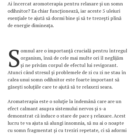
Ai încercat aromoterapia pentru relaxare și un somn
odihnitor? Ea chiar funcționează, iar aceste 5 uleiuri
esențiale te ajută să dormi bine și să te trezești plină
de energie dimineața.
S
omnul are o importanță crucială pentru întregul
organism, însă de cele mai multe ori îl neglijăm
și ne privăm corpul de efectul lui revigorant.
Atunci când stresul și problemele de zi cu zi ne stau în
calea unui somn odihnitor este foarte important să
găsești soluțiile care te ajută să te relaxezi seara.
Aromaterapia este o soluție la îndemână care are un
efect calmant asupra sistemului nervos și s-a
demonstrat că induce o stare de pace ș relaxare. Acest
lucru te va ajuta să alungi insomnia, să nu ai o noapte
cu somn fragmentat și cu treziri repetate, ci să adormi