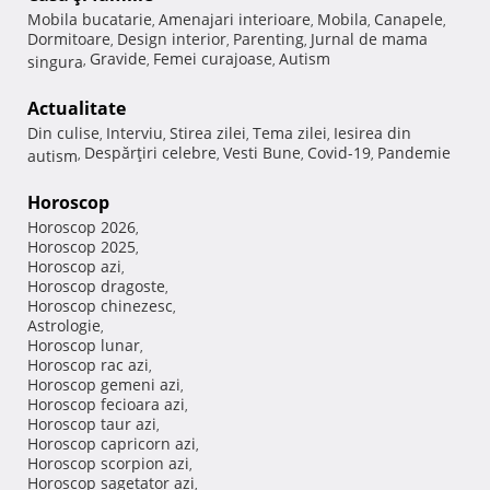
Mobila bucatarie
Amenajari interioare
Mobila
Canapele
,
,
,
,
Dormitoare
Design interior
Parenting
Jurnal de mama
,
,
,
Gravide
Femei curajoase
Autism
singura
,
,
,
Actualitate
Din culise
Interviu
Stirea zilei
Tema zilei
Iesirea din
,
,
,
,
Despărţiri celebre
Vesti Bune
Covid-19
Pandemie
autism
,
,
,
,
Horoscop
Horoscop 2026
,
Horoscop 2025
,
Horoscop azi
,
Horoscop dragoste
,
Horoscop chinezesc
,
Astrologie
,
Horoscop lunar
,
Horoscop rac azi
,
Horoscop gemeni azi
,
Horoscop fecioara azi
,
Horoscop taur azi
,
Horoscop capricorn azi
,
Horoscop scorpion azi
,
Horoscop sagetator azi
,