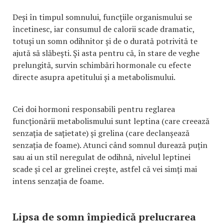
Deși în timpul somnului, funcțiile organismului se
încetinesc, iar consumul de calorii scade dramatic,
totuși un somn odihnitor și de o durată potrivită te
ajută să slăbești. Și asta pentru că, în stare de veghe
prelungită, survin schimbări hormonale cu efecte
directe asupra apetitului și a metabolismului.
Cei doi hormoni responsabili pentru reglarea
funcționării metabolismului sunt leptina (care creează
senzația de sațietate) și grelina (care declanșează
senzația de foame). Atunci când somnul durează puțin
sau ai un stil neregulat de odihnă, nivelul leptinei
scade și cel ar grelinei crește, astfel că vei simți mai
intens senzația de foame.
Lipsa de somn împiedică prelucrarea