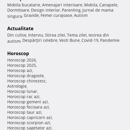
Mobila bucatarie
Amenajari interioare
Mobila
Canapele
,
,
,
,
Dormitoare
Design interior
Parenting
Jurnal de mama
,
,
,
Gravide
Femei curajoase
Autism
singura
,
,
,
Actualitate
Din culise
Interviu
Stirea zilei
Tema zilei
Iesirea din
,
,
,
,
Despărţiri celebre
Vesti Bune
Covid-19
Pandemie
autism
,
,
,
,
Horoscop
Horoscop 2026
,
Horoscop 2025
,
Horoscop azi
,
Horoscop dragoste
,
Horoscop chinezesc
,
Astrologie
,
Horoscop lunar
,
Horoscop rac azi
,
Horoscop gemeni azi
,
Horoscop fecioara azi
,
Horoscop taur azi
,
Horoscop capricorn azi
,
Horoscop scorpion azi
,
Horoscop sagetator azi
,