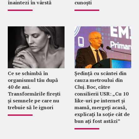
înaintezi în vârstă
cunoști
Ce se schimbă în
Ședință cu scântei din
organismul tău după
cauza metroului din
40 de ani.
Cluj. Boc, către
Transformările firești
consilierii USR: „Cu 10
și semnele pe care nu
like-uri pe internet și
trebuie să le ignori
mamă, mergeți acasă,
explicați la soție cât de
bun ați fost astăzi”