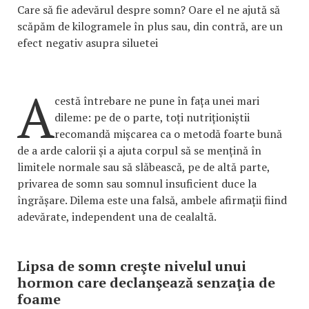
Care să fie adevărul despre somn? Oare el ne ajută să
scăpăm de kilogramele în plus sau, din contră, are un
efect negativ asupra siluetei
A
cestă întrebare ne pune în fața unei mari
dileme: pe de o parte, toți nutriționiștii
recomandă mișcarea ca o metodă foarte bună
de a arde calorii și a ajuta corpul să se mențină în
limitele normale sau să slăbească, pe de altă parte,
privarea de somn sau somnul insuficient duce la
îngrășare. Dilema este una falsă, ambele afirmații fiind
adevărate, independent una de cealaltă.
Lipsa de somn creşte nivelul unui
hormon care declanşează senzaţia de
foame