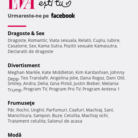
Urmareste-ne pe
Dragoste & Sex
Dragoste
Romantic
Viata sexuala
Relatii
Cuplu
Iubire
,
,
,
,
,
,
Casatorie
Sex
Kama Sutra
Pozitii sexuale Kamasutra
,
,
,
,
Declaratii de dragoste
Divertisment
Meghan Markle
Kate Middleton
Kim Kardashian
Johnny
,
,
,
Teo Trandafir
Angelina Jolie
Dana Rogoz
Dani Otil
Depp
,
,
,
,
,
Smiley
Andra
Delia
Gina Pistol
Justin Bieber
Melania
,
,
,
,
,
Program TV
Program Pro TV
Program Antena 1
Trump
,
,
,
Frumuseţe
Păr
Rochii
Unghii
Parfumuri
Coafuri
Machiaj
Sani
,
,
,
,
,
,
,
Manichiura
Sampon
Buze
Celulita
Machiaj ochi
,
,
,
,
,
Tratament celulita
Salonul de acasa
,
Modă