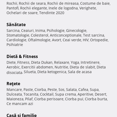
Rochii
Rochii de seara
Rochii de mireasa
Costume de baie
,
,
,
,
Pantofi
Rochii elegante
Inele de logodna
Verighete
,
,
,
,
Ochelari de soare
Tendinte 2020
,
Sănătate
Sarcina
Ceaiuri
Inima
Psihologie
Ginecologie
,
,
,
,
,
Stomatologie
Colesterol
Anticonceptionale
Test sarcina
,
,
,
,
Cardiologie
Oftalmologie
Avort
Ceai verde
HIV
Ortopedie
,
,
,
,
,
,
Psihiatrie
Dietă & Fitness
Diete
Fitness
Dieta Dukan
Relaxare
Yoga
Intretinere
,
,
,
,
,
,
Aerobic
Exercitii abdomen
Nutritie
Dieta de slabit
Dieta
,
,
,
,
Silueta
Dieta ketogenica
Sala de acasa
disociata
,
,
,
Reţete
Mancare
Paste
Ciorba
Peste
Sos
Salata
Cafea
Supa
,
,
,
,
,
,
,
,
Dulceata
Tocanita
Cocktail
Supa crema
Aperitive
Desert
,
,
,
,
,
,
Maioneza
Pilaf
Ciorba perisoare
Ciorba pui
Ciorba burta
,
,
,
,
,
Ce mancam azi
Casă şi familie