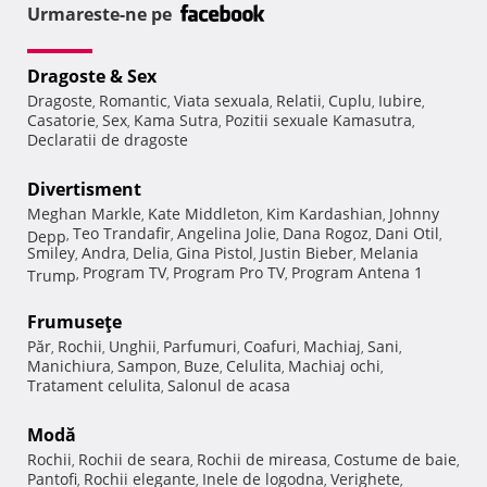
Urmareste-ne pe
Dragoste & Sex
Dragoste
Romantic
Viata sexuala
Relatii
Cuplu
Iubire
,
,
,
,
,
,
Casatorie
Sex
Kama Sutra
Pozitii sexuale Kamasutra
,
,
,
,
Declaratii de dragoste
Divertisment
Meghan Markle
Kate Middleton
Kim Kardashian
Johnny
,
,
,
Teo Trandafir
Angelina Jolie
Dana Rogoz
Dani Otil
Depp
,
,
,
,
,
Smiley
Andra
Delia
Gina Pistol
Justin Bieber
Melania
,
,
,
,
,
Program TV
Program Pro TV
Program Antena 1
Trump
,
,
,
Frumuseţe
Păr
Rochii
Unghii
Parfumuri
Coafuri
Machiaj
Sani
,
,
,
,
,
,
,
Manichiura
Sampon
Buze
Celulita
Machiaj ochi
,
,
,
,
,
Tratament celulita
Salonul de acasa
,
Modă
Rochii
Rochii de seara
Rochii de mireasa
Costume de baie
,
,
,
,
Pantofi
Rochii elegante
Inele de logodna
Verighete
,
,
,
,