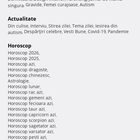
Gravide
Femei curajoase
Autism
singura
,
,
,
Actualitate
Din culise
Interviu
Stirea zilei
Tema zilei
Iesirea din
,
,
,
,
Despărţiri celebre
Vesti Bune
Covid-19
Pandemie
autism
,
,
,
,
Horoscop
Horoscop 2026
,
Horoscop 2025
,
Horoscop azi
,
Horoscop dragoste
,
Horoscop chinezesc
,
Astrologie
,
Horoscop lunar
,
Horoscop rac azi
,
Horoscop gemeni azi
,
Horoscop fecioara azi
,
Horoscop taur azi
,
Horoscop capricorn azi
,
Horoscop scorpion azi
,
Horoscop sagetator azi
,
Horoscop varsator azi
,
Horoscop pesti azi
,