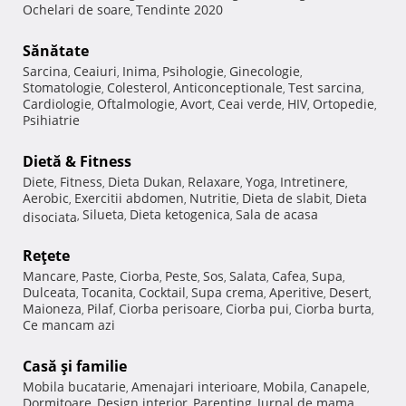
Ochelari de soare
Tendinte 2020
,
Sănătate
Sarcina
Ceaiuri
Inima
Psihologie
Ginecologie
,
,
,
,
,
Stomatologie
Colesterol
Anticonceptionale
Test sarcina
,
,
,
,
Cardiologie
Oftalmologie
Avort
Ceai verde
HIV
Ortopedie
,
,
,
,
,
,
Psihiatrie
Dietă & Fitness
Diete
Fitness
Dieta Dukan
Relaxare
Yoga
Intretinere
,
,
,
,
,
,
Aerobic
Exercitii abdomen
Nutritie
Dieta de slabit
Dieta
,
,
,
,
Silueta
Dieta ketogenica
Sala de acasa
disociata
,
,
,
Reţete
Mancare
Paste
Ciorba
Peste
Sos
Salata
Cafea
Supa
,
,
,
,
,
,
,
,
Dulceata
Tocanita
Cocktail
Supa crema
Aperitive
Desert
,
,
,
,
,
,
Maioneza
Pilaf
Ciorba perisoare
Ciorba pui
Ciorba burta
,
,
,
,
,
Ce mancam azi
Casă şi familie
Mobila bucatarie
Amenajari interioare
Mobila
Canapele
,
,
,
,
Dormitoare
Design interior
Parenting
Jurnal de mama
,
,
,