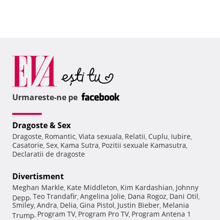
Urmareste-ne pe
Dragoste & Sex
Dragoste
Romantic
Viata sexuala
Relatii
Cuplu
Iubire
,
,
,
,
,
,
Casatorie
Sex
Kama Sutra
Pozitii sexuale Kamasutra
,
,
,
,
Declaratii de dragoste
Divertisment
Meghan Markle
Kate Middleton
Kim Kardashian
Johnny
,
,
,
Teo Trandafir
Angelina Jolie
Dana Rogoz
Dani Otil
Depp
,
,
,
,
,
Smiley
Andra
Delia
Gina Pistol
Justin Bieber
Melania
,
,
,
,
,
Program TV
Program Pro TV
Program Antena 1
Trump
,
,
,