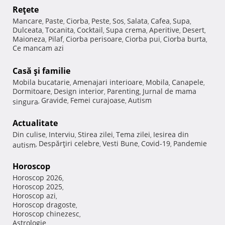
Reţete
Mancare
Paste
Ciorba
Peste
Sos
Salata
Cafea
Supa
,
,
,
,
,
,
,
,
Dulceata
Tocanita
Cocktail
Supa crema
Aperitive
Desert
,
,
,
,
,
,
Maioneza
Pilaf
Ciorba perisoare
Ciorba pui
Ciorba burta
,
,
,
,
,
Ce mancam azi
Casă şi familie
Mobila bucatarie
Amenajari interioare
Mobila
Canapele
,
,
,
,
Dormitoare
Design interior
Parenting
Jurnal de mama
,
,
,
Gravide
Femei curajoase
Autism
singura
,
,
,
Actualitate
Din culise
Interviu
Stirea zilei
Tema zilei
Iesirea din
,
,
,
,
Despărţiri celebre
Vesti Bune
Covid-19
Pandemie
autism
,
,
,
,
Horoscop
Horoscop 2026
,
Horoscop 2025
,
Horoscop azi
,
Horoscop dragoste
,
Horoscop chinezesc
,
Astrologie
,