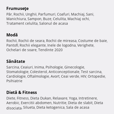
Frumuseţe
Păr
Rochii
Unghii
Parfumuri
Coafuri
Machiaj
Sani
,
,
,
,
,
,
,
Manichiura
Sampon
Buze
Celulita
Machiaj ochi
,
,
,
,
,
Tratament celulita
Salonul de acasa
,
Modă
Rochii
Rochii de seara
Rochii de mireasa
Costume de baie
,
,
,
,
Pantofi
Rochii elegante
Inele de logodna
Verighete
,
,
,
,
Ochelari de soare
Tendinte 2020
,
Sănătate
Sarcina
Ceaiuri
Inima
Psihologie
Ginecologie
,
,
,
,
,
Stomatologie
Colesterol
Anticonceptionale
Test sarcina
,
,
,
,
Cardiologie
Oftalmologie
Avort
Ceai verde
HIV
Ortopedie
,
,
,
,
,
,
Psihiatrie
Dietă & Fitness
Diete
Fitness
Dieta Dukan
Relaxare
Yoga
Intretinere
,
,
,
,
,
,
Aerobic
Exercitii abdomen
Nutritie
Dieta de slabit
Dieta
,
,
,
,
Silueta
Dieta ketogenica
Sala de acasa
disociata
,
,
,