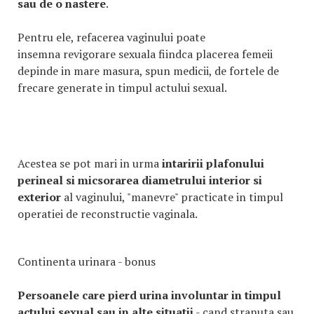
sau de o nastere
.
Pentru ele, refacerea vaginului poate
insemna revigorare sexuala fiindca placerea femeii
depinde in mare masura, spun medicii, de fortele de
frecare generate in timpul actului sexual.
Acestea se pot mari in urma
intaririi plafonului
perineal si micsorarea diametrului interior si
exterior
al vaginului, "manevre" practicate in timpul
operatiei de reconstructie vaginala.
Continenta urinara - bonus
Persoanele care pierd urina involuntar in timpul
actului sexual sau in alte situatii
- cand stranuta sau