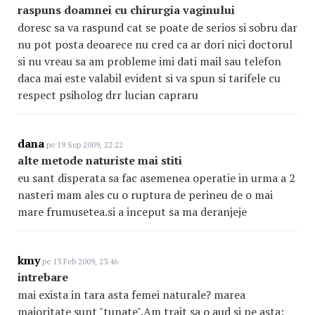
raspuns doamnei cu chirurgia vaginului
doresc sa va raspund cat se poate de serios si sobru dar
nu pot posta deoarece nu cred ca ar dori nici doctorul
si nu vreau sa am probleme imi dati mail sau telefon
daca mai este valabil evident si va spun si tarifele cu
respect psiholog drr lucian capraru
dana
pe 19 Sep 2009, 22:22
alte metode naturiste mai stiti
eu sant disperata sa fac asemenea operatie in urma a 2
nasteri mam ales cu o ruptura de perineu de o mai
mare frumusetea.si a inceput sa ma deranjeje
kmy
pe 13 Feb 2009, 23:46
intrebare
mai exista in tara asta femei naturale? marea
majoritate sunt "tunate".Am trait sa o aud si pe asta: