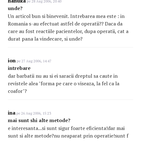
hanuka
pe 28 Aug 2006, 20:40
unde?
Un articol bun si binevenit. Intrebarea mea este : in
Romania s-au efectuat astfel de operatii?? Daca da
care au fost reactiile pacientelor, dupa operatii, cat a
durat pana la vindecare, si unde?
ion
pe 27 Aug 2006, 14:47
intrebare
dar barbatii nu au si ei saracii dreptul sa caute in
revistele alea "forma pe care o viseaza, la fel ca la
coafor"?
ina
pe 26 Aug 2006, 15:23
mai sunt shi alte metode?
e interesanta...si sunt sigur foarte eficienta!dar mai
sunt si alte metode?nu neaparat prin operatie!sunt f