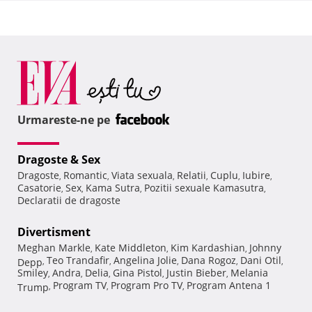
Urmareste-ne pe
Dragoste & Sex
Dragoste
Romantic
Viata sexuala
Relatii
Cuplu
Iubire
,
,
,
,
,
,
Casatorie
Sex
Kama Sutra
Pozitii sexuale Kamasutra
,
,
,
,
Declaratii de dragoste
Divertisment
Meghan Markle
Kate Middleton
Kim Kardashian
Johnny
,
,
,
Teo Trandafir
Angelina Jolie
Dana Rogoz
Dani Otil
Depp
,
,
,
,
,
Smiley
Andra
Delia
Gina Pistol
Justin Bieber
Melania
,
,
,
,
,
Program TV
Program Pro TV
Program Antena 1
Trump
,
,
,