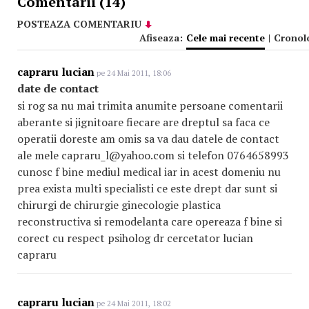
Comentarii (14)
POSTEAZA COMENTARIU
Afiseaza:
Cele mai recente
|
Cronol
capraru lucian
pe 24 Mai 2011, 18:06
date de contact
si rog sa nu mai trimita anumite persoane comentarii
aberante si jignitoare fiecare are dreptul sa faca ce
operatii doreste am omis sa va dau datele de contact
ale mele capraru_l@yahoo.com si telefon 0764658993
cunosc f bine mediul medical iar in acest domeniu nu
prea exista multi specialisti ce este drept dar sunt si
chirurgi de chirurgie ginecologie plastica
reconstructiva si remodelanta care opereaza f bine si
corect cu respect psiholog dr cercetator lucian
capraru
capraru lucian
pe 24 Mai 2011, 18:02