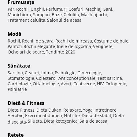
Frumuseţe
Păr
Rochii
Unghii
Parfumuri
Coafuri
Machiaj
Sani
,
,
,
,
,
,
,
Manichiura
Sampon
Buze
Celulita
Machiaj ochi
,
,
,
,
,
Tratament celulita
Salonul de acasa
,
Modă
Rochii
Rochii de seara
Rochii de mireasa
Costume de baie
,
,
,
,
Pantofi
Rochii elegante
Inele de logodna
Verighete
,
,
,
,
Ochelari de soare
Tendinte 2020
,
Sănătate
Sarcina
Ceaiuri
Inima
Psihologie
Ginecologie
,
,
,
,
,
Stomatologie
Colesterol
Anticonceptionale
Test sarcina
,
,
,
,
Cardiologie
Oftalmologie
Avort
Ceai verde
HIV
Ortopedie
,
,
,
,
,
,
Psihiatrie
Dietă & Fitness
Diete
Fitness
Dieta Dukan
Relaxare
Yoga
Intretinere
,
,
,
,
,
,
Aerobic
Exercitii abdomen
Nutritie
Dieta de slabit
Dieta
,
,
,
,
Silueta
Dieta ketogenica
Sala de acasa
disociata
,
,
,
Reţete