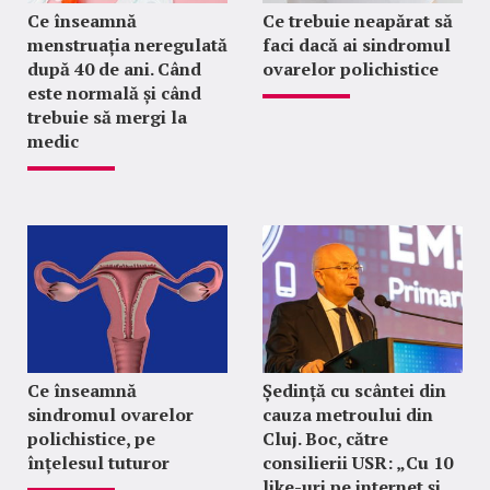
Ce înseamnă
Ce trebuie neapărat să
menstruația neregulată
faci dacă ai sindromul
după 40 de ani. Când
ovarelor polichistice
este normală și când
trebuie să mergi la
medic
Ce înseamnă
Ședință cu scântei din
sindromul ovarelor
cauza metroului din
polichistice, pe
Cluj. Boc, către
înțelesul tuturor
consilierii USR: „Cu 10
like-uri pe internet și