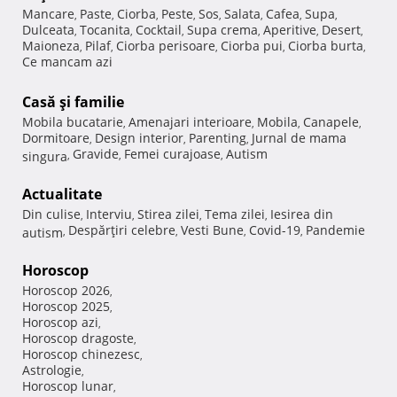
Mancare
Paste
Ciorba
Peste
Sos
Salata
Cafea
Supa
,
,
,
,
,
,
,
,
Dulceata
Tocanita
Cocktail
Supa crema
Aperitive
Desert
,
,
,
,
,
,
Maioneza
Pilaf
Ciorba perisoare
Ciorba pui
Ciorba burta
,
,
,
,
,
Ce mancam azi
Casă şi familie
Mobila bucatarie
Amenajari interioare
Mobila
Canapele
,
,
,
,
Dormitoare
Design interior
Parenting
Jurnal de mama
,
,
,
Gravide
Femei curajoase
Autism
singura
,
,
,
Actualitate
Din culise
Interviu
Stirea zilei
Tema zilei
Iesirea din
,
,
,
,
Despărţiri celebre
Vesti Bune
Covid-19
Pandemie
autism
,
,
,
,
Horoscop
Horoscop 2026
,
Horoscop 2025
,
Horoscop azi
,
Horoscop dragoste
,
Horoscop chinezesc
,
Astrologie
,
Horoscop lunar
,