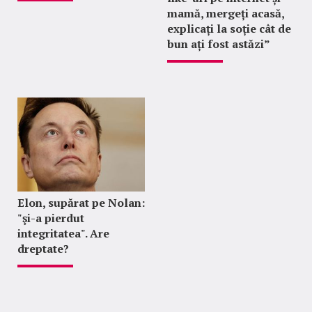
mamă, mergeți acasă,
explicați la soție cât de
bun ați fost astăzi”
Elon, supărat pe Nolan:
"şi-a pierdut
integritatea". Are
dreptate?