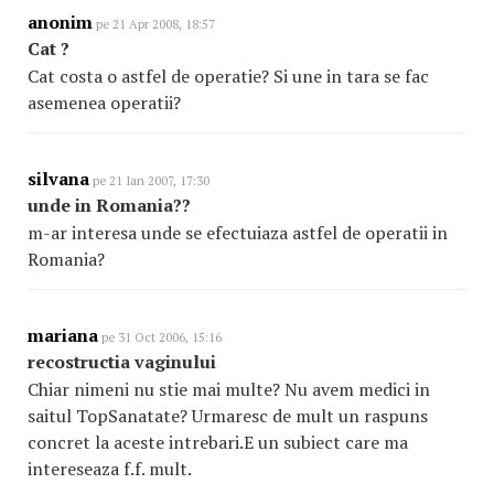
anonim
pe 21 Apr 2008, 18:57
Cat ?
Cat costa o astfel de operatie? Si une in tara se fac
asemenea operatii?
silvana
pe 21 Ian 2007, 17:30
unde in Romania??
m-ar interesa unde se efectuiaza astfel de operatii in
Romania?
mariana
pe 31 Oct 2006, 15:16
recostructia vaginului
Chiar nimeni nu stie mai multe? Nu avem medici in
saitul TopSanatate? Urmaresc de mult un raspuns
concret la aceste intrebari.E un subiect care ma
intereseaza f.f. mult.