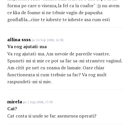
forma pe care o viseaza,la fel ca la coafor" :)) nu avem
ce kka de foame si ne trbuie vagin de papusha
gonflafila...cine te iubeste te iubeste asa cum esti
allina ssss
pe 24 Sep 2008, 16:38
Va rog ajutati-ma
Va rog ajutati-ma. Am nevoie de parerile voastre.
Spuneti-mi si mie ce pot sa fac sa-mi stramtez vaginul.
Am citit pe net cu zeama de lamaie. Oare chiar
functioneaza si cum trebuie sa fac? Va rog mult
raspundeti-mi si mie.
mirela
pe 1 Sep 2008, 17:09
Cat?
Cat costa si unde se fac asemenea operati?