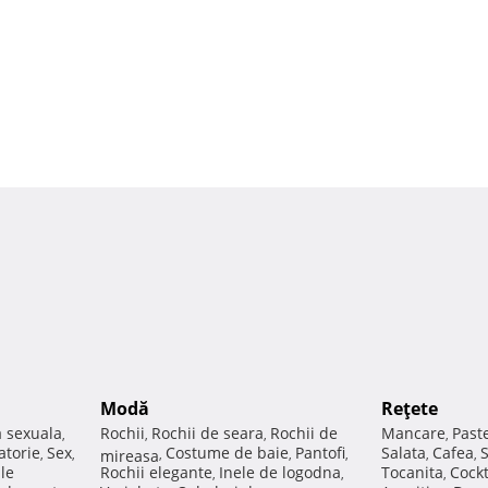
Modă
Reţete
a sexuala
Rochii
Rochii de seara
Rochii de
Mancare
Past
,
,
,
,
atorie
Sex
Costume de baie
Pantofi
Salata
Cafea
,
,
mireasa
,
,
,
,
,
ale
Rochii elegante
Inele de logodna
Tocanita
Cockt
,
,
,