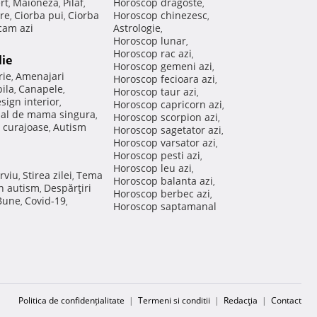
rt
Maioneza
Pilaf
Horoscop dragoste
,
,
,
,
re
Ciorba pui
Ciorba
Horoscop chinezesc
,
,
,
am azi
Astrologie
,
Horoscop lunar
,
Horoscop rac azi
,
lie
Horoscop gemeni azi
,
rie
Amenajari
,
Horoscop fecioara azi
,
ila
Canapele
,
,
Horoscop taur azi
,
sign interior
,
Horoscop capricorn azi
,
nal de mama singura
,
Horoscop scorpion azi
,
 curajoase
Autism
,
Horoscop sagetator azi
,
Horoscop varsator azi
,
Horoscop pesti azi
,
Horoscop leu azi
,
rviu
Stirea zilei
Tema
,
,
Horoscop balanta azi
,
in autism
Despărţiri
,
Horoscop berbec azi
,
 Bune
Covid-19
,
,
Horoscop saptamanal
Politica de confidențialitate
|
Termeni si conditii
|
Redacţia
|
Contact