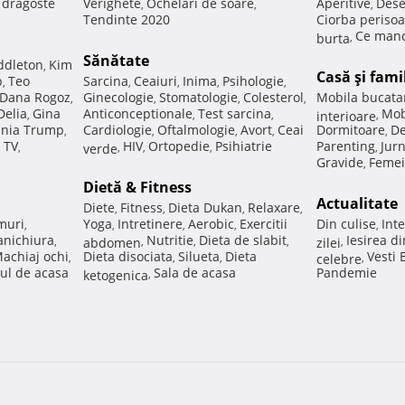
e dragoste
Verighete
Ochelari de soare
Aperitive
Dese
,
,
,
Tendinte 2020
Ciorba perisoa
Ce manc
burta
,
Sănătate
ddleton
Kim
,
Casă şi fami
p
Teo
Sarcina
Ceaiuri
Inima
Psihologie
,
,
,
,
,
Dana Rogoz
Ginecologie
Stomatologie
Colesterol
Mobila bucata
,
,
,
,
Delia
Gina
Anticonceptionale
Test sarcina
Mob
,
,
,
interioare
,
nia Trump
Cardiologie
Oftalmologie
Avort
Ceai
Dormitoare
De
,
,
,
,
,
 TV
HIV
Ortopedie
Psihiatrie
Parenting
Jur
,
verde
,
,
,
,
Gravide
Femei
,
Dietă & Fitness
Actualitate
Diete
Fitness
Dieta Dukan
Relaxare
,
,
,
,
muri
Yoga
Intretinere
Aerobic
Exercitii
Din culise
Inte
,
,
,
,
,
nichiura
Nutritie
Dieta de slabit
Iesirea d
,
abdomen
,
,
,
zilei
,
achiaj ochi
Dieta disociata
Silueta
Dieta
Vesti
,
,
,
celebre
,
ul de acasa
Sala de acasa
Pandemie
ketogenica
,