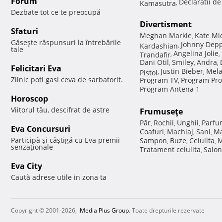
Forum
Declaratii d
Kamasutra
,
Dezbate tot ce te preocupă
Divertisment
Sfaturi
Meghan Markle
Kate Mi
,
Găseşte răspunsuri la întrebările
Johnny Dep
Kardashian
,
tale
Angelina Jolie
Trandafir
,
,
Dani Otil
Smiley
Andra
,
,
,
Felicitari Eva
Justin Bieber
Mela
Pistol
,
,
Zilnic poti gasi ceva de sarbatorit.
Program TV
Program Pro
,
Program Antena 1
Horoscop
Viitorul tău, descifrat de astre
Frumuseţe
Păr
Rochii
Unghii
Parfu
,
,
,
Eva Concursuri
Coafuri
Machiaj
Sani
Ma
,
,
,
Participă şi câştigă cu Eva premii
Sampon
Buze
Celulita
M
,
,
,
senzaţionale
Tratament celulita
Salon
,
Eva City
Caută adrese utile in zona ta
Copyright © 2001-2026,
iMedia Plus Group
. Toate drepturile rezervate