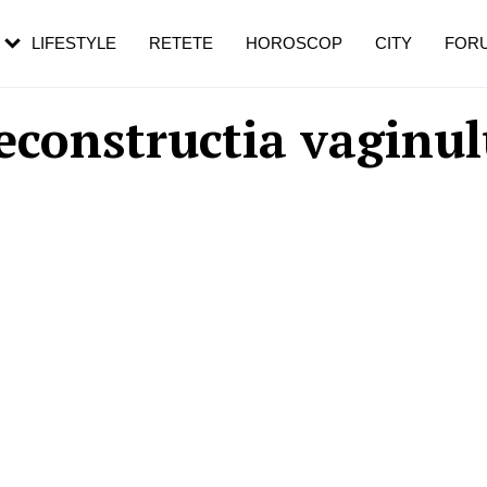
rezești mai des
Cât durează, cum te pregătești și cât
i în vârstă
de dureroasă este investigația
LIFESTYLE
RETETE
HOROSCOP
CITY
FOR
econstructia vaginul