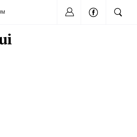
Nu ai cont?
Inregistreaza-
UM
ui