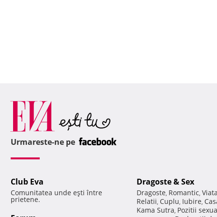
Urmareste-ne pe
Club Eva
Dragoste & Sex
Comunitatea unde eşti între
Dragoste
Romantic
Viat
,
,
prietene.
Relatii
Cuplu
Iubire
Cas
,
,
,
Kama Sutra
Pozitii sexu
,