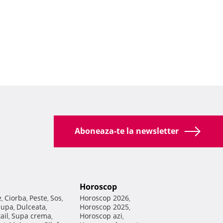
Aboneaza-te la newsletter
Horoscop
e
Ciorba
Peste
Sos
Horoscop 2026
,
,
,
,
,
Supa
Dulceata
Horoscop 2025
,
,
,
ail
Supa crema
Horoscop azi
,
,
,