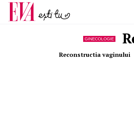
și 60 de ani. De ce te t
Carieră
pe măsură ce înaintez
Actualitate
R
GINECOLOGIE
Reconstructia vaginului