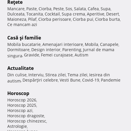
Reţete
Mancare
Paste
Ciorba
Peste
Sos
Salata
Cafea
Supa
,
,
,
,
,
,
,
,
Dulceata
Tocanita
Cocktail
Supa crema
Aperitive
Desert
,
,
,
,
,
,
Maioneza
Pilaf
Ciorba perisoare
Ciorba pui
Ciorba burta
,
,
,
,
,
Ce mancam azi
Casă şi familie
Mobila bucatarie
Amenajari interioare
Mobila
Canapele
,
,
,
,
Dormitoare
Design interior
Parenting
Jurnal de mama
,
,
,
Gravide
Femei curajoase
Autism
singura
,
,
,
Actualitate
Din culise
Interviu
Stirea zilei
Tema zilei
Iesirea din
,
,
,
,
Despărţiri celebre
Vesti Bune
Covid-19
Pandemie
autism
,
,
,
,
Horoscop
Horoscop 2026
,
Horoscop 2025
,
Horoscop azi
,
Horoscop dragoste
,
Horoscop chinezesc
,
Astrologie
,