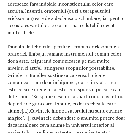
adreseaza fara indoiala inconstientului celor care
asculta. Intentia oratorului (ca si a terapeutului
ericksonian) este de a declansa o schimbare, iar pentru
aceasta cuvantul este o arma mai redutabila decat
multe altele.
Dincolo de tehnicile specifice terapiei ericksoniene si
oratoriei, limbajul ramane instrumentul comun celor
doua arte, asigurand comunicarea pe mai multe
niveluri si astfel, atingerea scopurilor prestabilite.
Grinder si Bandler sustineau ca sensul oricarei
comunicari - nu doar in hipnoza, dar si in viata - nu
este ceea ce credem ca este, ci raspunsul pe care ea il
determina. "Se spune deseori ca soarta unui cuvant nu
depinde de gura care-l spune, ci de urechea la care
ajunge[…].Cuvintele hipnotizatorului nu sunt cuvinte
magice[...]; cuvintele dobandesc o anumita putere doar
daca intalnesc ceva anume in universul interior al
pacientului: credinte, asteptari, experiente etc."