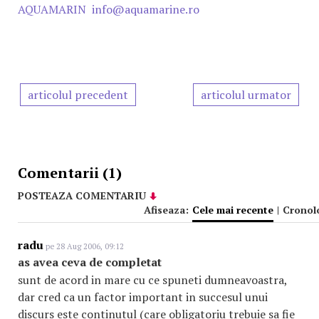
AQUAMARIN
info@aquamarine.ro
articolul precedent
articolul urmator
Comentarii (1)
POSTEAZA COMENTARIU
Afiseaza:
Cele mai recente
|
Cronol
radu
pe 28 Aug 2006, 09:12
as avea ceva de completat
sunt de acord in mare cu ce spuneti dumneavoastra,
dar cred ca un factor important in succesul unui
discurs este continutul (care obligatoriu trebuie sa fie