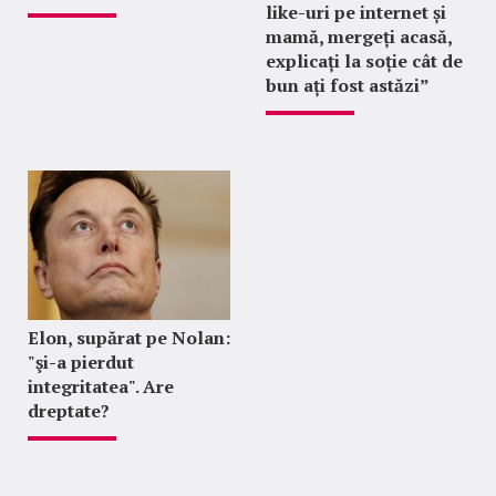
like-uri pe internet și
mamă, mergeți acasă,
explicați la soție cât de
bun ați fost astăzi”
Elon, supărat pe Nolan:
"şi-a pierdut
integritatea". Are
dreptate?