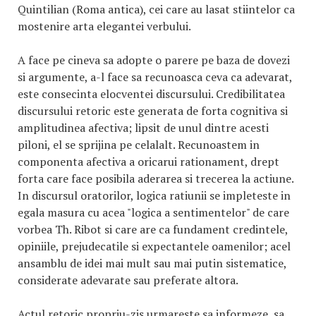
Quintilian (Roma antica), cei care au lasat stiintelor ca
mostenire arta elegantei verbului.
A face pe cineva sa adopte o parere pe baza de dovezi
si argumente, a-l face sa recunoasca ceva ca adevarat,
este consecinta elocventei discursului. Credibilitatea
discursului retoric este generata de forta cognitiva si
amplitudinea afectiva; lipsit de unul dintre acesti
piloni, el se sprijina pe celalalt. Recunoastem in
componenta afectiva a oricarui rationament, drept
forta care face posibila aderarea si trecerea la actiune.
In discursul oratorilor, logica ratiunii se impleteste in
egala masura cu acea "logica a sentimentelor" de care
vorbea Th. Ribot si care are ca fundament credintele,
opiniile, prejudecatile si expectantele oamenilor; acel
ansamblu de idei mai mult sau mai putin sistematice,
considerate adevarate sau preferate altora.
Actul retoric propriu-zis urmareste sa informeze, sa