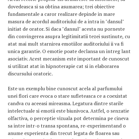
dovedeasca si sa obtina asumarea; trei obiective
fundamentale a caror realizare depinde in mare
masura de acordul auditoriului de a intra in "dansul"
initiat de orator. Si daca "dansul" acesta nu porneste
din convingerea asupra legitimitatii tezei sustinute, cu
atat mai mult starnirea emotiilor auditoriului ii va fi
unica garantie. O emotie poate declansa un intreg lant
asociativ. Acest mecanism este important de cunoscut
si utilizat atat in hipnoterapie cat si in elaborarea
discursului oratoric.
Este un exemplu bine cunoscut acela al parfumului
unei flori care evoca o stare sufleteasca ce a coexistat
candva cu aceeasi mireasma. Legatura dintre starile
intelectuale si emotii este biunivoca. Astfel, o senzatie
olfactiva, o perceptie vizuala pot determina pe cineva
sa intre intr-o transa spontana, re-experimentand o
anume experienta din trecut legata de floarea sau