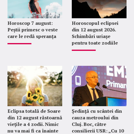
Horoscop 7 august:
Horoscopul eclipsei
Peștii primesc o veste
din 12 august 2026.
care le redă speranța
Schimbări uriașe
pentru toate zodiile
Eclipsa totală de Soare
Ședință cu scântei din
din 12 august răstoarnă
cauza metroului din
viețile a 4 zodii. Nimic
Cluj. Boc, către
nu va mai fi ca înainte
consilierii USR: „Cu 10