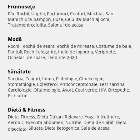
Frumuseţe
Păr
Rochii
Unghii
Parfumuri
Coafuri
Machiaj
Sani
,
,
,
,
,
,
,
Manichiura
Sampon
Buze
Celulita
Machiaj ochi
,
,
,
,
,
Tratament celulita
Salonul de acasa
,
Modă
Rochii
Rochii de seara
Rochii de mireasa
Costume de baie
,
,
,
,
Pantofi
Rochii elegante
Inele de logodna
Verighete
,
,
,
,
Ochelari de soare
Tendinte 2020
,
Sănătate
Sarcina
Ceaiuri
Inima
Psihologie
Ginecologie
,
,
,
,
,
Stomatologie
Colesterol
Anticonceptionale
Test sarcina
,
,
,
,
Cardiologie
Oftalmologie
Avort
Ceai verde
HIV
Ortopedie
,
,
,
,
,
,
Psihiatrie
Dietă & Fitness
Diete
Fitness
Dieta Dukan
Relaxare
Yoga
Intretinere
,
,
,
,
,
,
Aerobic
Exercitii abdomen
Nutritie
Dieta de slabit
Dieta
,
,
,
,
Silueta
Dieta ketogenica
Sala de acasa
disociata
,
,
,