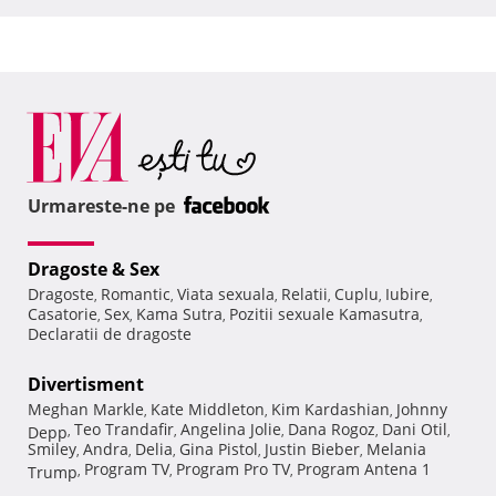
Urmareste-ne pe
Dragoste & Sex
Dragoste
Romantic
Viata sexuala
Relatii
Cuplu
Iubire
,
,
,
,
,
,
Casatorie
Sex
Kama Sutra
Pozitii sexuale Kamasutra
,
,
,
,
Declaratii de dragoste
Divertisment
Meghan Markle
Kate Middleton
Kim Kardashian
Johnny
,
,
,
Teo Trandafir
Angelina Jolie
Dana Rogoz
Dani Otil
Depp
,
,
,
,
,
Smiley
Andra
Delia
Gina Pistol
Justin Bieber
Melania
,
,
,
,
,
Program TV
Program Pro TV
Program Antena 1
Trump
,
,
,