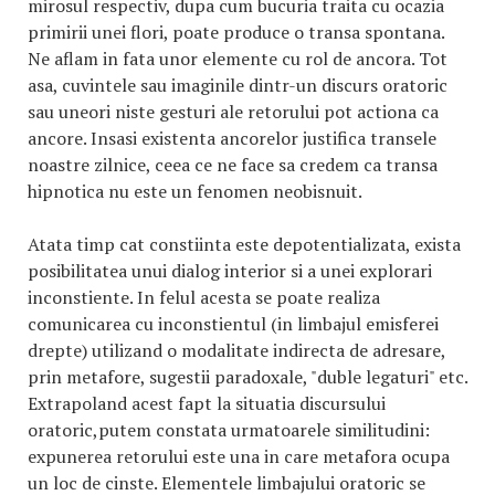
mirosul respectiv, dupa cum bucuria traita cu ocazia
primirii unei flori, poate produce o transa spontana.
Ne aflam in fata unor elemente cu rol de ancora. Tot
asa, cuvintele sau imaginile dintr-un discurs oratoric
sau uneori niste gesturi ale retorului pot actiona ca
ancore. Insasi existenta ancorelor justifica transele
noastre zilnice, ceea ce ne face sa credem ca transa
hipnotica nu este un fenomen neobisnuit.
Atata timp cat constiinta este depotentializata, exista
posibilitatea unui dialog interior si a unei explorari
inconstiente. In felul acesta se poate realiza
comunicarea cu inconstientul (in limbajul emisferei
drepte) utilizand o modalitate indirecta de adresare,
prin metafore, sugestii paradoxale, "duble legaturi" etc.
Extrapoland acest fapt la situatia discursului
oratoric,putem constata urmatoarele similitudini:
expunerea retorului este una in care metafora ocupa
un loc de cinste. Elementele limbajului oratoric se