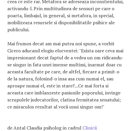
ceea ce este rar. Metafora se adreseaza inconstientului,
activandu-l. Prin multitudinea de sensuri pe care o
poarta, limbajul, in general, si metafora, in special,
mobilizeaza resursele si disponibilitatile psihice ale
publicului.
Mai frumos decat am mai putea noi spune, a vorbit
Cicero aducand elogiu elocventei: "Exista oare ceva mai
impresionant decat faptul de a vedea un om ridicandu-
se singur in fata unei imense multimi, inarmat doar cu
aceasta facultate pe care, de altfel, fiecare a primit-o
de la natura, folosind-o insa asa cum numai el, sau
aproape numai el, este in stare?...Ce mai forta si
aceasta care imblanzeste pasiunile poporului, invinge
scrupulele judecatorilor, clatina fermitatea senatului;
ce miraculos rezultat al vocii unui singur om!"
de Antal Claudia psiholog in cadrul
Clinicii