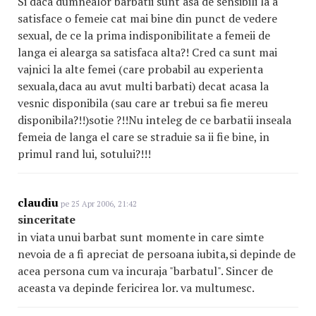
Si daca dumnealor barbatii sunt asa de sensibili la a
satisface o femeie cat mai bine din punct de vedere
sexual, de ce la prima indisponibilitate a femeii de
langa ei alearga sa satisfaca alta?! Cred ca sunt mai
vajnici la alte femei (care probabil au experienta
sexuala,daca au avut multi barbati) decat acasa la
vesnic disponibila (sau care ar trebui sa fie mereu
disponibila?!!)sotie ?!!Nu inteleg de ce barbatii inseala
femeia de langa el care se straduie sa ii fie bine, in
primul rand lui, sotului?!!!
claudiu
pe 25 Apr 2006, 21:42
sinceritate
in viata unui barbat sunt momente in care simte
nevoia de a fi apreciat de persoana iubita,si depinde de
acea persona cum va incuraja "barbatul". Sincer de
aceasta va depinde fericirea lor. va multumesc.