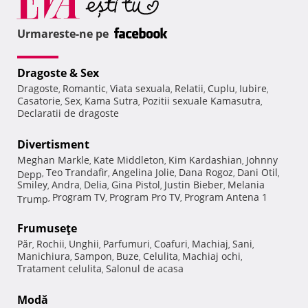
Urmareste-ne pe
Dragoste & Sex
Dragoste
Romantic
Viata sexuala
Relatii
Cuplu
Iubire
,
,
,
,
,
,
Casatorie
Sex
Kama Sutra
Pozitii sexuale Kamasutra
,
,
,
,
Declaratii de dragoste
Divertisment
Meghan Markle
Kate Middleton
Kim Kardashian
Johnny
,
,
,
Teo Trandafir
Angelina Jolie
Dana Rogoz
Dani Otil
Depp
,
,
,
,
,
Smiley
Andra
Delia
Gina Pistol
Justin Bieber
Melania
,
,
,
,
,
Program TV
Program Pro TV
Program Antena 1
Trump
,
,
,
Frumuseţe
Păr
Rochii
Unghii
Parfumuri
Coafuri
Machiaj
Sani
,
,
,
,
,
,
,
Manichiura
Sampon
Buze
Celulita
Machiaj ochi
,
,
,
,
,
Tratament celulita
Salonul de acasa
,
Modă