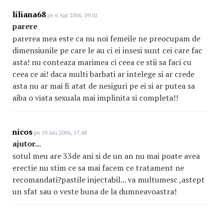
liliana68
pe 6 Apr 2006, 09:02
parere
parerea mea este ca nu noi femeile ne preocupam de
dimensiunile pe care le au ci ei insesi sunt cei care fac
asta! nu conteaza marimea ci ceea ce stii sa faci cu
ceea ce ai! daca multi barbati ar intelege si ar crede
asta nu ar mai fi atat de nesiguri pe ei si ar putea sa
aiba o viata sexuala mai implinita si completa!!
nicos
pe 19 Ian 2006, 17:48
ajutor...
sotul meu are 33de ani si de un an nu mai poate avea
erectie nu stim ce sa mai facem ce tratament ne
recomandati?pastile injectabil... va multumesc ,astept
un sfat sau o veste buna de la dumneavoastra!