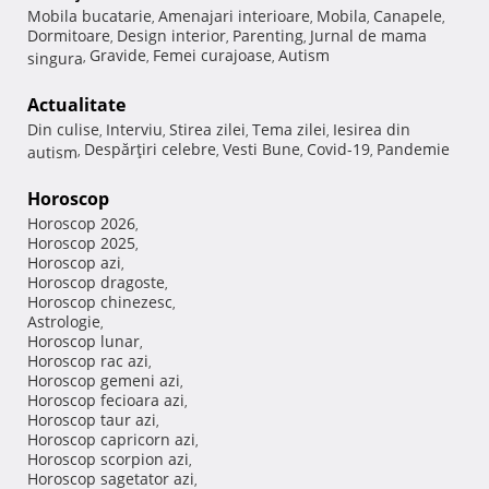
Mobila bucatarie
Amenajari interioare
Mobila
Canapele
,
,
,
,
Dormitoare
Design interior
Parenting
Jurnal de mama
,
,
,
Gravide
Femei curajoase
Autism
singura
,
,
,
Actualitate
Din culise
Interviu
Stirea zilei
Tema zilei
Iesirea din
,
,
,
,
Despărţiri celebre
Vesti Bune
Covid-19
Pandemie
autism
,
,
,
,
Horoscop
Horoscop 2026
,
Horoscop 2025
,
Horoscop azi
,
Horoscop dragoste
,
Horoscop chinezesc
,
Astrologie
,
Horoscop lunar
,
Horoscop rac azi
,
Horoscop gemeni azi
,
Horoscop fecioara azi
,
Horoscop taur azi
,
Horoscop capricorn azi
,
Horoscop scorpion azi
,
Horoscop sagetator azi
,