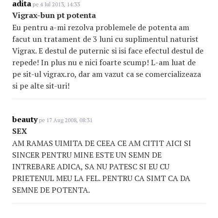
adita
pe 4 Iul 2013, 14:33
Vigrax-bun pt potenta
Eu pentru a-mi rezolva problemele de potenta am
facut un tratament de 3 luni cu suplimentul naturist
Vigrax. E destul de puternic si isi face efectul destul de
repede! In plus nu e nici foarte scump! L-am luat de
pe sit-ul vigrax.ro, dar am vazut ca se comercializeaza
si pe alte sit-uri!
beauty
pe 17 Aug 2008, 08:31
SEX
AM RAMAS UIMITA DE CEEA CE AM CITIT AICI SI
SINCER PENTRU MINE ESTE UN SEMN DE
INTREBARE ADICA, SA NU PATESC SI EU CU
PRIETENUL MEU LA FEL. PENTRU CA SIMT CA DA
SEMNE DE POTENTA.