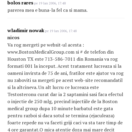
bolos rares
pe 19 Ian 2006, 17:48
parerea mea e buna-la fel ca si mama.
wladimir nowak
pe 19 Ian 2006, 17:48
nicos
Va rog mergeti pe websit-ul acesta :
www.BostonMedicalGroup.com si # de telefon din
Houston TX este 713-586-7011 din Romania va rog
formati 001 la inceput. Acest tratament lucreaza si la
oameni invirsta de 75 de ani, fratilor este ajutor va rog
nu zaboviti sa mergeti pe acest web-site recomandatil
si la altcineva. Un alt lucru ce lucreaza este
Testosteronu curat dar ia 2 saptamini sasi faca efectul
o injectie de 250 mlg, precind injectiile de la Boston
medical group dupa 10 minute barbatul este gata
pentru razboi si daca sotul se termina (ejaculeaza)
foarte repede nu va faceti griji caci va sta tare timp de
4 ore garantat.O mica atentie doza mai mare decit