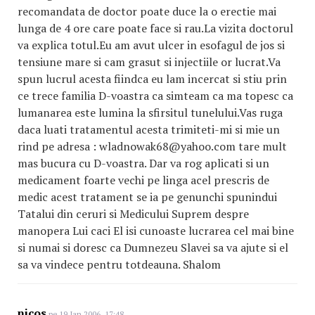
recomandata de doctor poate duce la o erectie mai
lunga de 4 ore care poate face si rau.La vizita doctorul
va explica totul.Eu am avut ulcer in esofagul de jos si
tensiune mare si cam grasut si injectiile or lucrat.Va
spun lucrul acesta fiindca eu lam incercat si stiu prin
ce trece familia D-voastra ca simteam ca ma topesc ca
lumanarea este lumina la sfirsitul tunelului.Vas ruga
daca luati tratamentul acesta trimiteti-mi si mie un
rind pe adresa : wladnowak68@yahoo.com tare mult
mas bucura cu D-voastra. Dar va rog aplicati si un
medicament foarte vechi pe linga acel prescris de
medic acest tratament se ia pe genunchi spunindui
Tatalui din ceruri si Medicului Suprem despre
manopera Lui caci El isi cunoaste lucrarea cel mai bine
si numai si doresc ca Dumnezeu Slavei sa va ajute si el
sa va vindece pentru totdeauna. Shalom
nicos
pe 19 Ian 2006, 17:48