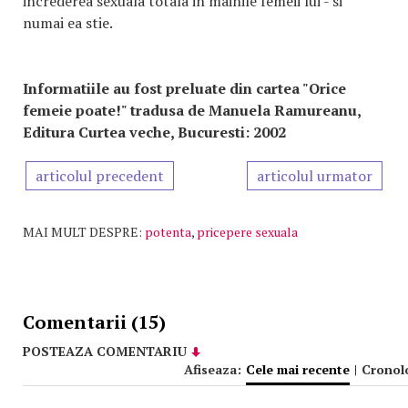
increderea sexuala totala in mainile femeii lui - si
numai ea stie.
Informatiile au fost preluate din cartea "Orice
femeie poate!" tradusa de Manuela Ramureanu,
Editura Curtea veche, Bucuresti: 2002
articolul precedent
articolul urmator
MAI MULT DESPRE:
potenta
,
pricepere sexuala
Comentarii (15)
POSTEAZA COMENTARIU
Afiseaza:
Cele mai recente
|
Cronol