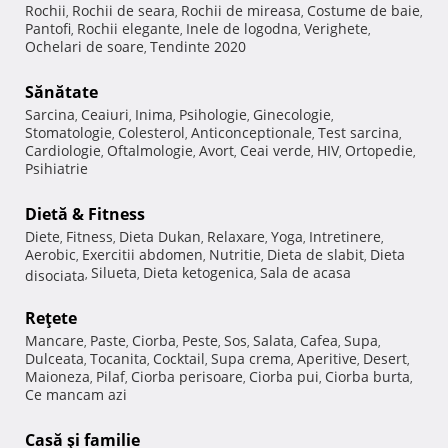
Rochii
Rochii de seara
Rochii de mireasa
Costume de baie
,
,
,
,
Pantofi
Rochii elegante
Inele de logodna
Verighete
,
,
,
,
Ochelari de soare
Tendinte 2020
,
Sănătate
Sarcina
Ceaiuri
Inima
Psihologie
Ginecologie
,
,
,
,
,
Stomatologie
Colesterol
Anticonceptionale
Test sarcina
,
,
,
,
Cardiologie
Oftalmologie
Avort
Ceai verde
HIV
Ortopedie
,
,
,
,
,
,
Psihiatrie
Dietă & Fitness
Diete
Fitness
Dieta Dukan
Relaxare
Yoga
Intretinere
,
,
,
,
,
,
Aerobic
Exercitii abdomen
Nutritie
Dieta de slabit
Dieta
,
,
,
,
Silueta
Dieta ketogenica
Sala de acasa
disociata
,
,
,
Reţete
Mancare
Paste
Ciorba
Peste
Sos
Salata
Cafea
Supa
,
,
,
,
,
,
,
,
Dulceata
Tocanita
Cocktail
Supa crema
Aperitive
Desert
,
,
,
,
,
,
Maioneza
Pilaf
Ciorba perisoare
Ciorba pui
Ciorba burta
,
,
,
,
,
Ce mancam azi
Casă şi familie