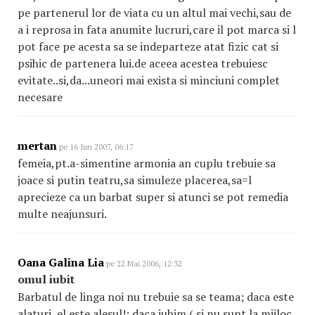
pe partenerul lor de viata cu un altul mai vechi,sau de
a i reprosa in fata anumite lucruri,care il pot marca si l
pot face pe acesta sa se indeparteze atat fizic cat si
psihic de partenera lui.de aceea acestea trebuiesc
evitate..si,da...uneori mai exista si minciuni complet
necesare
mertan
pe 16 Iun 2007, 06:17
femeia,pt.a-simentine armonia an cuplu trebuie sa
joace si putin teatru,sa simuleze placerea,sa=l
aprecieze ca un barbat super si atunci se pot remedia
multe neajunsuri.
Oana Galina Lia
pe 22 Mai 2006, 12:32
omul iubit
Barbatul de linga noi nu trebuie sa se teama; daca este
alaturi, el este alesul!; daca iubim ( si nu sunt la mijloc