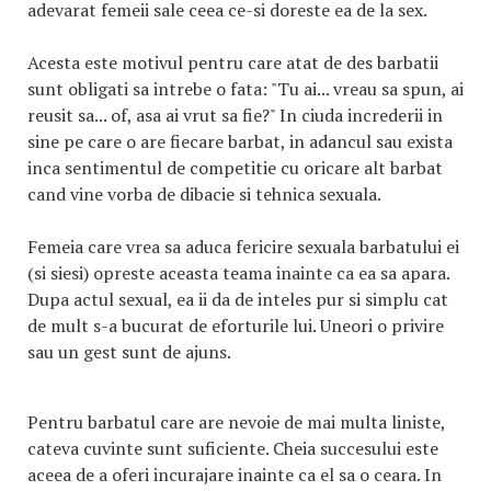
adevarat femeii sale ceea ce-si doreste ea de la sex.
Acesta este motivul pentru care atat de des barbatii
sunt obligati sa intrebe o fata: "Tu ai... vreau sa spun, ai
reusit sa... of, asa ai vrut sa fie?" In ciuda increderii in
sine pe care o are fiecare barbat, in adancul sau exista
inca sentimentul de competitie cu oricare alt barbat
cand vine vorba de dibacie si tehnica sexuala.
Femeia care vrea sa aduca fericire sexuala barbatului ei
(si siesi) opreste aceasta teama inainte ca ea sa apara.
Dupa actul sexual, ea ii da de inteles pur si simplu cat
de mult s-a bucurat de eforturile lui. Uneori o privire
sau un gest sunt de ajuns.
Pentru barbatul care are nevoie de mai multa liniste,
cateva cuvinte sunt suficiente. Cheia succesului este
aceea de a oferi incurajare inainte ca el sa o ceara. In