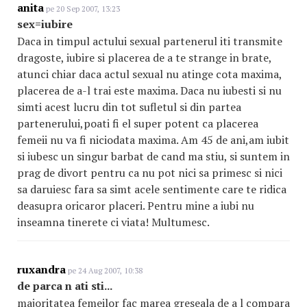
anita
pe 20 Sep 2007, 13:23
sex=iubire
Daca in timpul actului sexual partenerul iti transmite
dragoste, iubire si placerea de a te strange in brate,
atunci chiar daca actul sexual nu atinge cota maxima,
placerea de a-l trai este maxima. Daca nu iubesti si nu
simti acest lucru din tot sufletul si din partea
partenerului,poati fi el super potent ca placerea
femeii nu va fi niciodata maxima. Am 45 de ani,am iubit
si iubesc un singur barbat de cand ma stiu, si suntem in
prag de divort pentru ca nu pot nici sa primesc si nici
sa daruiesc fara sa simt acele sentimente care te ridica
deasupra oricaror placeri. Pentru mine a iubi nu
inseamna tinerete ci viata! Multumesc.
ruxandra
pe 24 Aug 2007, 10:38
de parca n ati sti...
majoritatea femeilor fac marea greseala de a l compara