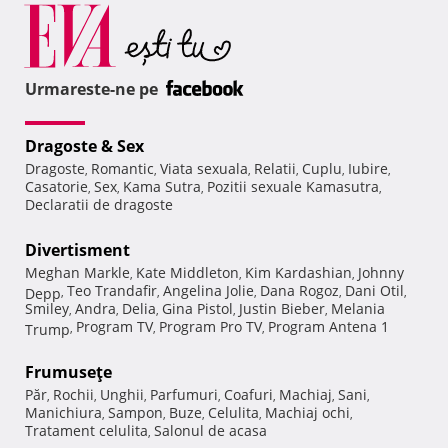
Urmareste-ne pe
Dragoste & Sex
Dragoste
Romantic
Viata sexuala
Relatii
Cuplu
Iubire
,
,
,
,
,
,
Casatorie
Sex
Kama Sutra
Pozitii sexuale Kamasutra
,
,
,
,
Declaratii de dragoste
Divertisment
Meghan Markle
Kate Middleton
Kim Kardashian
Johnny
,
,
,
Teo Trandafir
Angelina Jolie
Dana Rogoz
Dani Otil
Depp
,
,
,
,
,
Smiley
Andra
Delia
Gina Pistol
Justin Bieber
Melania
,
,
,
,
,
Program TV
Program Pro TV
Program Antena 1
Trump
,
,
,
Frumuseţe
Păr
Rochii
Unghii
Parfumuri
Coafuri
Machiaj
Sani
,
,
,
,
,
,
,
Manichiura
Sampon
Buze
Celulita
Machiaj ochi
,
,
,
,
,
Tratament celulita
Salonul de acasa
,