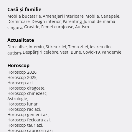
Casă şi familie
Mobila bucatarie
Amenajari interioare
Mobila
Canapele
,
,
,
,
Dormitoare
Design interior
Parenting
Jurnal de mama
,
,
,
Gravide
Femei curajoase
Autism
singura
,
,
,
Actualitate
Din culise
Interviu
Stirea zilei
Tema zilei
Iesirea din
,
,
,
,
Despărţiri celebre
Vesti Bune
Covid-19
Pandemie
autism
,
,
,
,
Horoscop
Horoscop 2026
,
Horoscop 2025
,
Horoscop azi
,
Horoscop dragoste
,
Horoscop chinezesc
,
Astrologie
,
Horoscop lunar
,
Horoscop rac azi
,
Horoscop gemeni azi
,
Horoscop fecioara azi
,
Horoscop taur azi
,
Horoscop capricorn azi
,