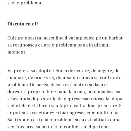
si el o problema.
Discuta cu el!
Cultura noastra masculina il va impiedica pe un barbat
sa recunoasca ca are o problema pana in ultimul
moment.
Va prefera sa adopte tehnici de evitare, de negare, de
amanare, de orice vrei, doar sa nu cumva sa confrunte
problema. De aceea, daca ii esti alaturi si daca iti
doresti si propriul bine pana la urma, nu il mai lasa sa
se ascunda dupa starile de depresie sau oboseala, dupa
sedintele de la birou sau faptul ca l-ai luat prea tare. S-
ar putea sa reactioneze chiar agresiv, cum multi o fac.
Sa iti spuna ca tu ai o problema si ca esti ahtiata dupa
sex. Incearca sa nu intri in conflict cu el pe teme