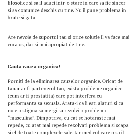
filosofice si sa il aduci intr-o stare in care sa fie sincer
si sa comunice deschis cu tine. Nu ii pune problema in
brate si gata.
Are nevoie de suportul tau si orice solutie il va face mai
curajos, dar si mai apropiat de tine.
Cauta cauza organica!
Porniti de la eliminarea cauzelor organice. Oricat de
tanar ar fi partenerul tau, exista probleme organice
(cum ar fi prostatita) care pot interfera cu
performanta sa sexuala. Arata-i ca ii esti alaturi si ca
nu e o stigma sa mergi sa rezolvi o problema
“masculina”. Dimpotriva, cu cat se hotaraste mai
repede, cu atat mai repede rezolvati problema si scapa
si el de toate complexele sale. Iar medicul care o sa il