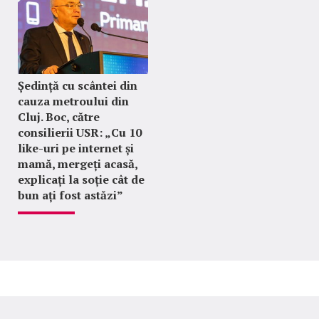
Ședință cu scântei din
cauza metroului din
Cluj. Boc, către
consilierii USR: „Cu 10
like-uri pe internet și
mamă, mergeți acasă,
explicați la soție cât de
bun ați fost astăzi”