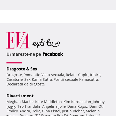
Urmareste-ne pe
Dragoste & Sex
Dragoste
Romantic
Viata sexuala
Relatii
Cuplu
Iubire
,
,
,
,
,
,
Casatorie
Sex
Kama Sutra
Pozitii sexuale Kamasutra
,
,
,
,
Declaratii de dragoste
Divertisment
Meghan Markle
Kate Middleton
Kim Kardashian
Johnny
,
,
,
Teo Trandafir
Angelina Jolie
Dana Rogoz
Dani Otil
Depp
,
,
,
,
,
Smiley
Andra
Delia
Gina Pistol
Justin Bieber
Melania
,
,
,
,
,
Program TV
Program Pro TV
Program Antena 1
Trump
,
,
,