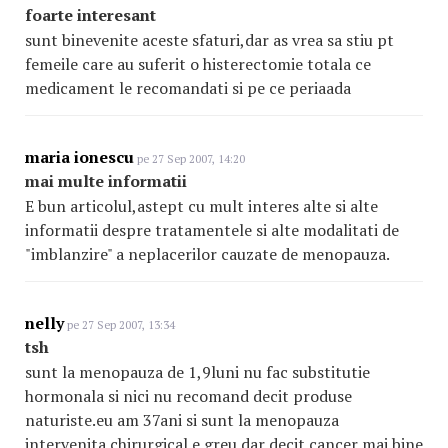
foarte interesant
sunt binevenite aceste sfaturi,dar as vrea sa stiu pt
femeile care au suferit o histerectomie totala ce
medicament le recomandati si pe ce periaada
maria ionescu
pe 27 Sep 2007, 14:20
mai multe informatii
E bun articolul,astept cu mult interes alte si alte
informatii despre tratamentele si alte modalitati de
"imblanzire" a neplacerilor cauzate de menopauza.
nelly
pe 27 Sep 2007, 13:34
tsh
sunt la menopauza de 1,9luni nu fac substitutie
hormonala si nici nu recomand decit produse
naturiste.eu am 37ani si sunt la menopauza
intervenita chirurgical.e greu dar decit cancer mai bine