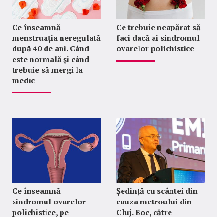
Ce înseamnă
Ce trebuie neapărat să
menstruația neregulată
faci dacă ai sindromul
după 40 de ani. Când
ovarelor polichistice
este normală și când
trebuie să mergi la
medic
Ce înseamnă
Ședință cu scântei din
sindromul ovarelor
cauza metroului din
polichistice, pe
Cluj. Boc, către