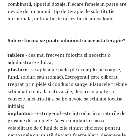
combinatii, tipuri si dozaje. Fiecare femeie in parte are
nevoie de un anumit tip de terapie de substitutie
hormonala, in functie de necesitatile individuale.
Sub ce forma se poate administra aceasta terapie?
tablete
- cea mai frecvent folosita si necesita o
administrare zilnica;
plasture
- se aplica pe piele (de exemplu pe coapse,
fund, solduri sau stomac). Estrogenul este eliberat
treptat prin piele si condus in sange. Platurele trebuie
schimbat o data la cateva zile, deoarece poate sa
cauzeze mici iritatii si sa fie nevoie sa schimbi locatia
initiala;
implanturi
- estrogenul este introdus in straturile de
grasime de sub piele. Aceste implanturi au o
valabilitate de 6 luni de zile si sunt eficiente pentru
persoanele cu un stil de viata foarte alert, deoarece le