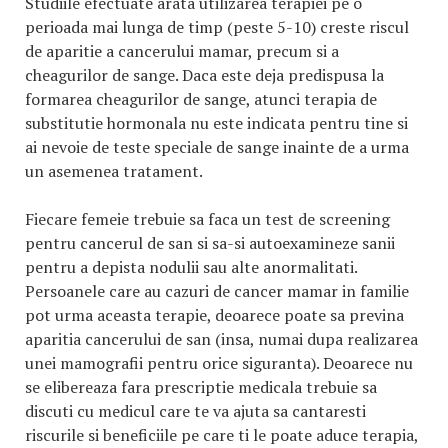
Studiile efectuate arata utilizarea terapiei pe o
perioada mai lunga de timp (peste 5-10) creste riscul
de aparitie a cancerului mamar, precum si a
cheagurilor de sange. Daca este deja predispusa la
formarea cheagurilor de sange, atunci terapia de
substitutie hormonala nu este indicata pentru tine si
ai nevoie de teste speciale de sange inainte de a urma
un asemenea tratament.
Fiecare femeie trebuie sa faca un test de screening
pentru cancerul de san si sa-si autoexamineze sanii
pentru a depista nodulii sau alte anormalitati.
Persoanele care au cazuri de cancer mamar in familie
pot urma aceasta terapie, deoarece poate sa previna
aparitia cancerului de san (insa, numai dupa realizarea
unei mamografii pentru orice siguranta). Deoarece nu
se elibereaza fara prescriptie medicala trebuie sa
discuti cu medicul care te va ajuta sa cantaresti
riscurile si beneficiile pe care ti le poate aduce terapia,