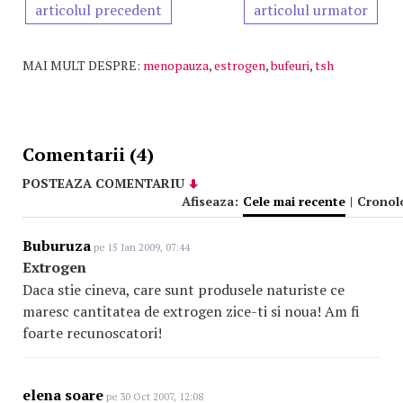
articolul precedent
articolul urmator
MAI MULT DESPRE:
menopauza
,
estrogen
,
bufeuri
,
tsh
Comentarii (4)
POSTEAZA COMENTARIU
Afiseaza:
Cele mai recente
|
Cronol
Buburuza
pe 15 Ian 2009, 07:44
Extrogen
Daca stie cineva, care sunt produsele naturiste ce
maresc cantitatea de extrogen zice-ti si noua! Am fi
foarte recunoscatori!
elena soare
pe 30 Oct 2007, 12:08