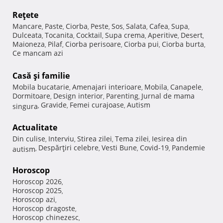
Reţete
Mancare
Paste
Ciorba
Peste
Sos
Salata
Cafea
Supa
,
,
,
,
,
,
,
,
Dulceata
Tocanita
Cocktail
Supa crema
Aperitive
Desert
,
,
,
,
,
,
Maioneza
Pilaf
Ciorba perisoare
Ciorba pui
Ciorba burta
,
,
,
,
,
Ce mancam azi
Casă şi familie
Mobila bucatarie
Amenajari interioare
Mobila
Canapele
,
,
,
,
Dormitoare
Design interior
Parenting
Jurnal de mama
,
,
,
Gravide
Femei curajoase
Autism
singura
,
,
,
Actualitate
Din culise
Interviu
Stirea zilei
Tema zilei
Iesirea din
,
,
,
,
Despărţiri celebre
Vesti Bune
Covid-19
Pandemie
autism
,
,
,
,
Horoscop
Horoscop 2026
,
Horoscop 2025
,
Horoscop azi
,
Horoscop dragoste
,
Horoscop chinezesc
,