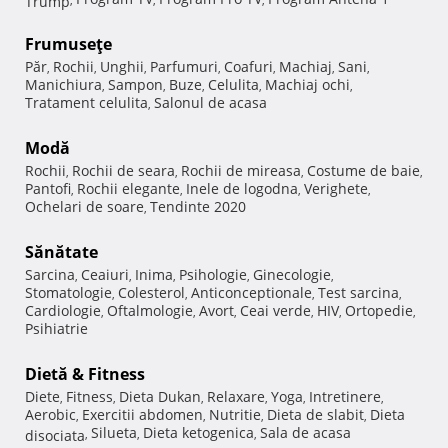
Frumuseţe
Păr
Rochii
Unghii
Parfumuri
Coafuri
Machiaj
Sani
,
,
,
,
,
,
,
Manichiura
Sampon
Buze
Celulita
Machiaj ochi
,
,
,
,
,
Tratament celulita
Salonul de acasa
,
Modă
Rochii
Rochii de seara
Rochii de mireasa
Costume de baie
,
,
,
,
Pantofi
Rochii elegante
Inele de logodna
Verighete
,
,
,
,
Ochelari de soare
Tendinte 2020
,
Sănătate
Sarcina
Ceaiuri
Inima
Psihologie
Ginecologie
,
,
,
,
,
Stomatologie
Colesterol
Anticonceptionale
Test sarcina
,
,
,
,
Cardiologie
Oftalmologie
Avort
Ceai verde
HIV
Ortopedie
,
,
,
,
,
,
Psihiatrie
Dietă & Fitness
Diete
Fitness
Dieta Dukan
Relaxare
Yoga
Intretinere
,
,
,
,
,
,
Aerobic
Exercitii abdomen
Nutritie
Dieta de slabit
Dieta
,
,
,
,
Silueta
Dieta ketogenica
Sala de acasa
disociata
,
,
,