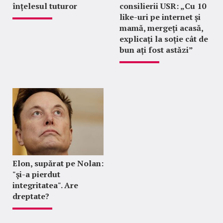
înțelesul tuturor
consilierii USR: „Cu 10
like-uri pe internet și
mamă, mergeți acasă,
explicați la soție cât de
bun ați fost astăzi”
Elon, supărat pe Nolan:
"şi-a pierdut
integritatea". Are
dreptate?