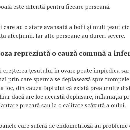
oală este diferită pentru fiecare persoană.
i care au o stare avansată a bolii și mult țesut cic
ța afecțiunii. Iar alte persoane au dureri severe.
za reprezintă o cauză comună a infert
i creșterea țesutului în ovare poate împiedica sarc
al prin care sperma se deplasează spre trompele
a loc, din cauza faptului că există prea multe dis
Chiar dacă are loc această deplasare, inflamația p
antare precară sau la o calitate scăzută a oului.
oanele care suferă de endometrioză au probleme 