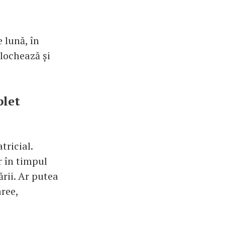
 lună, în
blochează și
plet
tricial.
r în timpul
ării. Ar putea
ree,