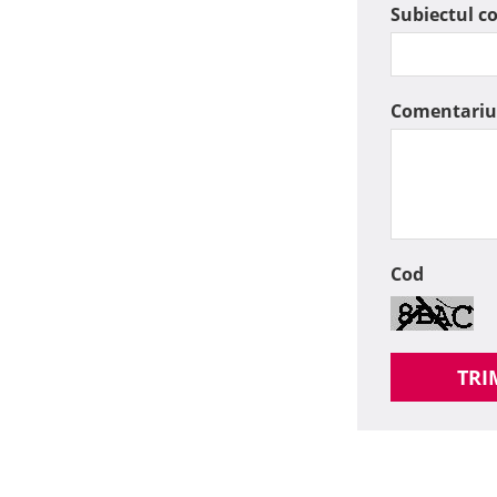
Subiectul c
Comentariu
Cod
TRI