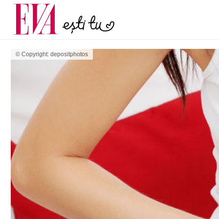
și 60 de ani. De ce te t
Carieră
pe măsură ce înaintez
Actualitate
© Copyright: depositphotos