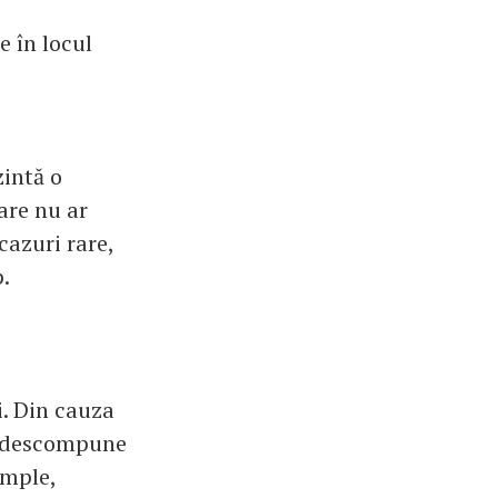
 în locul
zintă o
care nu ar
cazuri rare,
p.
i. Din cauza
se descompune
âmple,