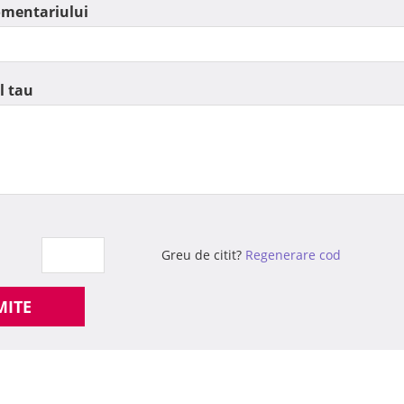
omentariului
l tau
Greu de citit?
Regenerare cod
MITE