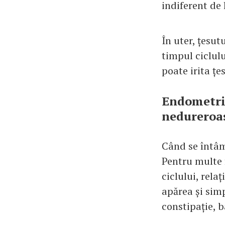
indiferent de 
În uter, țesut
timpul ciclulu
poate irita țe
Endometrio
nedureroa
Când se întâmp
Pentru multe 
ciclului, rela
apărea și sim
constipație, b