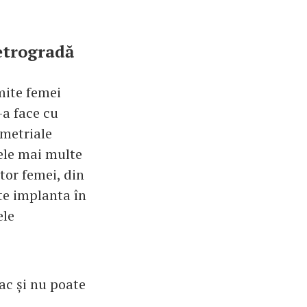
etrogradă
mite femei
-a face cu
ometriale
Cele mai multe
tor femei, din
te implanta în
ele
ac și nu poate