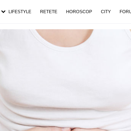
rezești mai des
Cât durează, cum te pregătești și cât
i în vârstă
de dureroasă este investigația
LIFESTYLE
RETETE
HOROSCOP
CITY
FOR