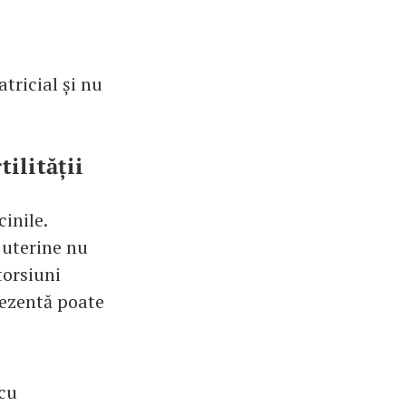
atricial și nu
ilității
inile.
 uterine nu
torsiuni
rezentă poate
cu