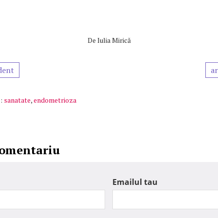
De
Iulia Mirică
dent
ar
:
sanatate
,
endometrioza
comentariu
Emailul tau