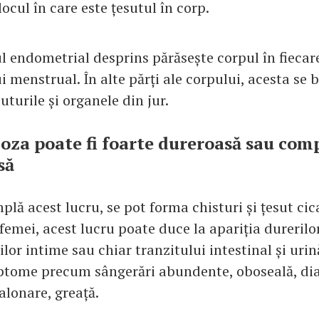
locul în care este țesutul în corp.
ul endometrial desprins părăsește corpul în fiecare
i menstrual. În alte părți ale corpului, acesta se 
suturile și organele din jur.
za poate fi foarte dureroasă sau com
să
lă acest lucru, se pot forma chisturi și țesut cica
femei, acest lucru poate duce la apariția durerilo
țiilor intime sau chiar tranzitului intestinal și urin
ptome precum sângerări abundente, oboseală, dia
alonare, greață.