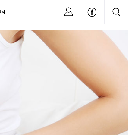
Nu ai cont?
Inregistreaza-
UM