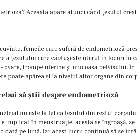
etrioza? Aceasta apare atunci când țesutul crește
 cuvinte, femeile care suferă de endometrioză pre
re a țesutului care căptușește uterul în locuri în 
 - ovare, trompe uterine și mucoasa pelvisului. În 
re poate apărea și la nivelul altor organe din cor
trebui să știi despre endometrioză
trial nu este la fel ca țesutul din restul corpulu
ste implicat în menstruație, acesta se îngroașă, 
o dată pe lună. Iar acest lucru continuă să se înt