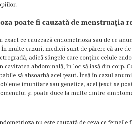
piilor.
za poate fi cauzată de menstruația r
iu exact ce cauzează endometrioza sau de ce anu
 În multe cazuri, medicii sunt de părere că are de
etrogradă, adică sângele care conține celule end
în cavitatea abdominală, în loc să iasă din corp. 
pabile să absoarbă acel țesut. Însă în cazul anumi
obleme imunitare sau genetice, acel țesut se poa
domenului și poate duce la multe dintre simptom
 endometrioza nu este cauzată de ceva ce femeile f