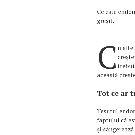
Ce este endom
greșit.
C
u alte
crește
trebui
această crește
Tot ce ar 
Țesutul endome
faptului că e
și sângerează 