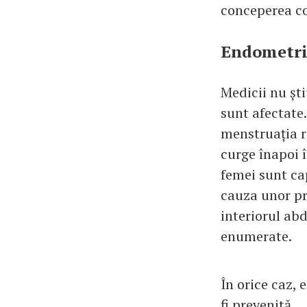
conceperea co
Endometrio
Medicii nu șt
sunt afectate.
menstruația r
curge înapoi 
femei sunt ca
cauza unor pr
interiorul ab
enumerate.
În orice caz,
fi prevenită.