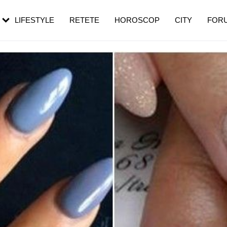
rezești mai des
Cât durează, cum te pregătești și cât
i în vârstă
de dureroasă este investigația
LIFESTYLE
RETETE
HOROSCOP
CITY
FOR