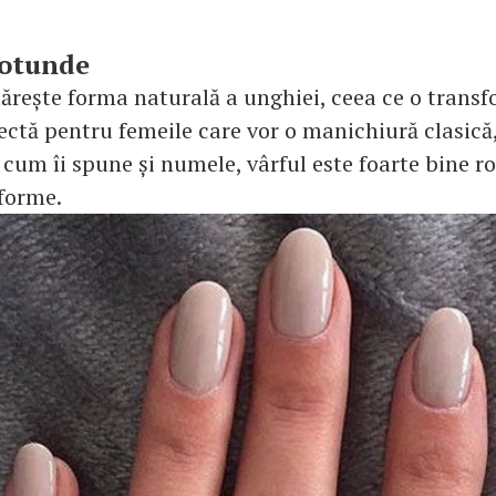
rotunde
mărește forma naturală a unghiei, ceea ce o transf
ectă pentru femeile care vor o manichiură clasică,
cum îi spune și numele, vârful este foarte bine ro
 forme.