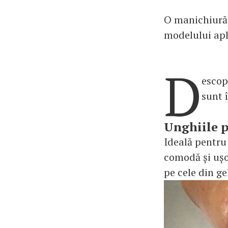
O manichiură 
modelului apli
D
escop
sunt 
Unghiile p
Ideală pentru
comodă și ușor
pe cele din ge