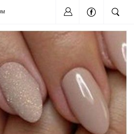
Nu ai cont?
Inregistreaza-
UM