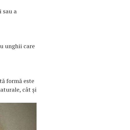
i sau a
u unghii care
tă formă este
aturale, cât și