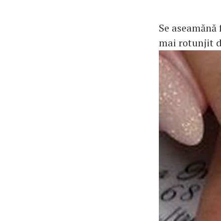
Se aseamănă f
mai rotunjit 