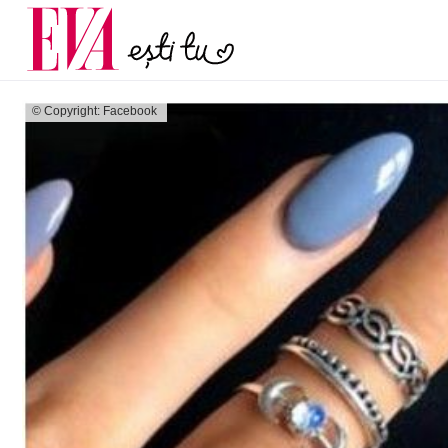
și 60 de ani. De ce te t
Carieră
pe măsură ce înaintez
Actualitate
© Copyright: Facebook