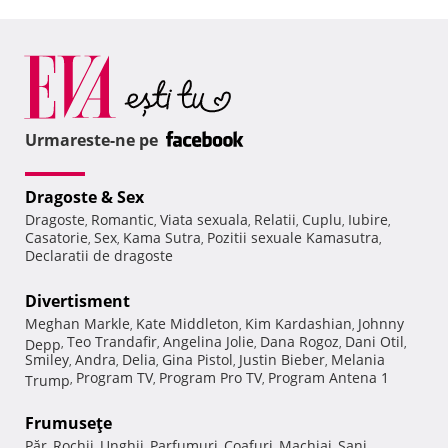
Urmareste-ne pe
Dragoste & Sex
Dragoste
Romantic
Viata sexuala
Relatii
Cuplu
Iubire
,
,
,
,
,
,
Casatorie
Sex
Kama Sutra
Pozitii sexuale Kamasutra
,
,
,
,
Declaratii de dragoste
Divertisment
Meghan Markle
Kate Middleton
Kim Kardashian
Johnny
,
,
,
Teo Trandafir
Angelina Jolie
Dana Rogoz
Dani Otil
Depp
,
,
,
,
,
Smiley
Andra
Delia
Gina Pistol
Justin Bieber
Melania
,
,
,
,
,
Program TV
Program Pro TV
Program Antena 1
Trump
,
,
,
Frumuseţe
Păr
Rochii
Unghii
Parfumuri
Coafuri
Machiaj
Sani
,
,
,
,
,
,
,