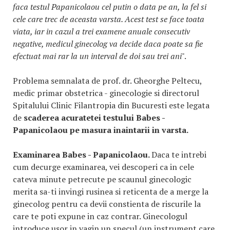
faca testul Papanicolaou cel putin o data pe an, la fel si
cele care trec de aceasta varsta. Acest test se face toata
viata, iar in cazul a trei examene anuale consecutiv
negative, medicul ginecolog va decide daca poate sa fie
efectuat mai rar la un interval de doi sau trei ani
".
Problema semnalata de prof. dr. Gheorghe Peltecu,
medic primar obstetrica - ginecologie si directorul
Spitalului Clinic Filantropia din Bucuresti este legata
de
scaderea acuratetei testului Babes -
Papanicolaou pe masura inaintarii in varsta.
Examinarea Babes - Papanicolaou.
Daca te intrebi
cum decurge examinarea, vei descoperi ca in cele
cateva minute petrecute pe scaunul ginecologic
merita sa-ti invingi rusinea si reticenta de a merge la
ginecolog pentru ca devii constienta de riscurile la
care te poti expune in caz contrar. Ginecologul
introduce usor in vagin un specul (un instrument care