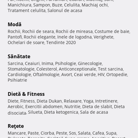
Manichiura
Sampon
Buze
Celulita
Machiaj ochi
,
,
,
,
,
Tratament celulita
Salonul de acasa
,
Modă
Rochii
Rochii de seara
Rochii de mireasa
Costume de baie
,
,
,
,
Pantofi
Rochii elegante
Inele de logodna
Verighete
,
,
,
,
Ochelari de soare
Tendinte 2020
,
Sănătate
Sarcina
Ceaiuri
Inima
Psihologie
Ginecologie
,
,
,
,
,
Stomatologie
Colesterol
Anticonceptionale
Test sarcina
,
,
,
,
Cardiologie
Oftalmologie
Avort
Ceai verde
HIV
Ortopedie
,
,
,
,
,
,
Psihiatrie
Dietă & Fitness
Diete
Fitness
Dieta Dukan
Relaxare
Yoga
Intretinere
,
,
,
,
,
,
Aerobic
Exercitii abdomen
Nutritie
Dieta de slabit
Dieta
,
,
,
,
Silueta
Dieta ketogenica
Sala de acasa
disociata
,
,
,
Reţete
Mancare
Paste
Ciorba
Peste
Sos
Salata
Cafea
Supa
,
,
,
,
,
,
,
,