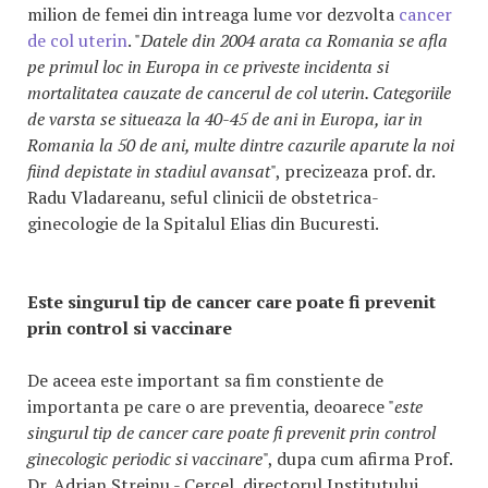
milion de femei din intreaga lume vor dezvolta
cancer
de col uterin
. "
Datele din 2004 arata ca Romania se afla
pe primul loc in Europa in ce priveste incidenta si
mortalitatea cauzate de cancerul de col uterin. Categoriile
de varsta se situeaza la 40-45 de ani in Europa, iar in
Romania la 50 de ani, multe dintre cazurile aparute la noi
fiind depistate in stadiul avansat
", precizeaza prof. dr.
Radu Vladareanu, seful clinicii de obstetrica-
ginecologie de la Spitalul Elias din Bucuresti.
Este singurul tip de cancer care poate fi prevenit
prin control si vaccinare
De aceea este important sa fim constiente de
importanta pe care o are preventia, deoarece "
este
singurul tip de cancer care poate fi prevenit prin control
ginecologic periodic si vaccinare
", dupa cum afirma Prof.
Dr. Adrian Streinu - Cercel, directorul Institutului