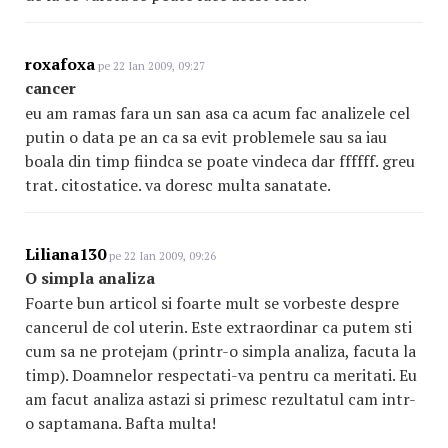
roxafoxa
pe 22 Ian 2009, 09:27
cancer
eu am ramas fara un san asa ca acum fac analizele cel
putin o data pe an ca sa evit problemele sau sa iau
boala din timp fiindca se poate vindeca dar ffffff. greu
trat. citostatice. va doresc multa sanatate.
Liliana130
pe 22 Ian 2009, 09:26
O simpla analiza
Foarte bun articol si foarte mult se vorbeste despre
cancerul de col uterin. Este extraordinar ca putem sti
cum sa ne protejam (printr-o simpla analiza, facuta la
timp). Doamnelor respectati-va pentru ca meritati. Eu
am facut analiza astazi si primesc rezultatul cam intr-
o saptamana. Bafta multa!