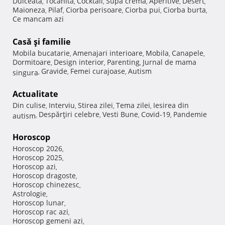
Dulceata
Tocanita
Cocktail
Supa crema
Aperitive
Desert
,
,
,
,
,
,
Maioneza
Pilaf
Ciorba perisoare
Ciorba pui
Ciorba burta
,
,
,
,
,
Ce mancam azi
Casă şi familie
Mobila bucatarie
Amenajari interioare
Mobila
Canapele
,
,
,
,
Dormitoare
Design interior
Parenting
Jurnal de mama
,
,
,
Gravide
Femei curajoase
Autism
singura
,
,
,
Actualitate
Din culise
Interviu
Stirea zilei
Tema zilei
Iesirea din
,
,
,
,
Despărţiri celebre
Vesti Bune
Covid-19
Pandemie
autism
,
,
,
,
Horoscop
Horoscop 2026
,
Horoscop 2025
,
Horoscop azi
,
Horoscop dragoste
,
Horoscop chinezesc
,
Astrologie
,
Horoscop lunar
,
Horoscop rac azi
,
Horoscop gemeni azi
,