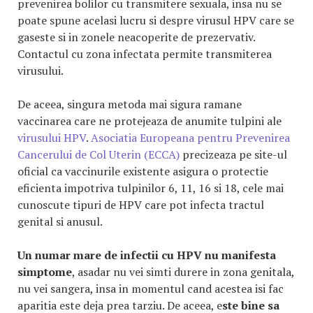
prevenirea bolilor cu transmitere sexuala, insa nu se
poate spune acelasi lucru si despre virusul HPV care se
gaseste si in zonele neacoperite de prezervativ.
Contactul cu zona infectata permite transmiterea
virusului.
De aceea, singura metoda mai sigura ramane
vaccinarea care ne protejeaza de anumite tulpini ale
virusului HPV
.
Asociatia Europeana pentru Prevenirea
Cancerului de Col Uterin (ECCA)
precizeaza pe site-ul
oficial ca vaccinurile existente asigura o protectie
eficienta impotriva tulpinilor 6, 11, 16 si 18, cele mai
cunoscute tipuri de HPV care pot infecta tractul
genital si anusul.
Un numar mare de infectii cu HPV nu manifesta
simptome
, asadar nu vei simti durere in zona genitala,
nu vei sangera, insa in momentul cand acestea isi fac
aparitia este deja prea tarziu. De aceea, e
ste bine sa