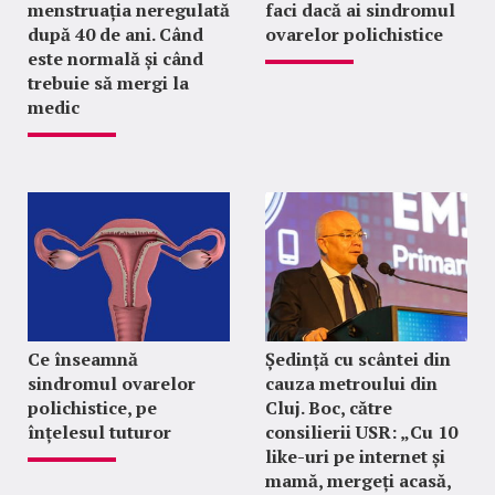
menstruația neregulată
faci dacă ai sindromul
după 40 de ani. Când
ovarelor polichistice
este normală și când
trebuie să mergi la
medic
Ce înseamnă
Ședință cu scântei din
sindromul ovarelor
cauza metroului din
polichistice, pe
Cluj. Boc, către
înțelesul tuturor
consilierii USR: „Cu 10
like-uri pe internet și
mamă, mergeți acasă,