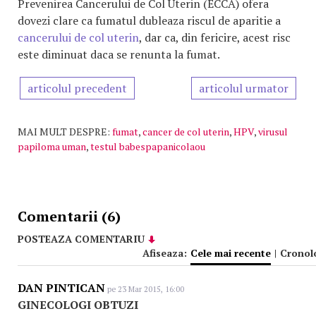
Prevenirea Cancerului de Col Uterin (ECCA) ofera
dovezi clare ca fumatul dubleaza riscul de aparitie a
cancerului de col uterin
, dar ca, din fericire, acest risc
este diminuat daca se renunta la fumat.
articolul precedent
articolul urmator
MAI MULT DESPRE:
fumat
,
cancer de col uterin
,
HPV
,
virusul
papiloma uman
,
testul babespapanicolaou
Comentarii (6)
POSTEAZA COMENTARIU
Afiseaza:
Cele mai recente
|
Cronol
DAN PINTICAN
pe 23 Mar 2015, 16:00
GINECOLOGI OBTUZI