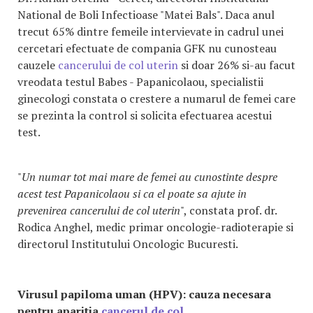
National de Boli Infectioase "Matei Bals". Daca anul
trecut 65% dintre femeile intervievate in cadrul unei
cercetari efectuate de compania GFK nu cunosteau
cauzele
cancerului de col uterin
si doar 26% si-au facut
vreodata testul Babes - Papanicolaou, specialistii
ginecologi constata o crestere a numarul de femei care
se prezinta la control si solicita efectuarea acestui
test.
"
Un numar tot mai mare de femei au cunostinte despre
acest test Papanicolaou si ca el poate sa ajute in
prevenirea cancerului de col uterin
", constata prof. dr.
Rodica Anghel, medic primar oncologie-radioterapie si
directorul Institutului Oncologic Bucuresti.
Virusul papiloma uman (HPV): cauza necesara
pentru aparitia
cancerul de col