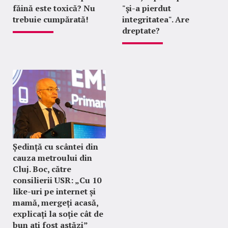
făină este toxică? Nu
"şi-a pierdut
trebuie cumpărată!
integritatea". Are
dreptate?
Ședință cu scântei din
cauza metroului din
Cluj. Boc, către
consilierii USR: „Cu 10
like-uri pe internet și
mamă, mergeți acasă,
explicați la soție cât de
bun ați fost astăzi”