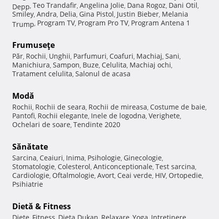
Teo Trandafir
Angelina Jolie
Dana Rogoz
Dani Otil
Depp
,
,
,
,
,
Smiley
Andra
Delia
Gina Pistol
Justin Bieber
Melania
,
,
,
,
,
Program TV
Program Pro TV
Program Antena 1
Trump
,
,
,
Frumuseţe
Păr
Rochii
Unghii
Parfumuri
Coafuri
Machiaj
Sani
,
,
,
,
,
,
,
Manichiura
Sampon
Buze
Celulita
Machiaj ochi
,
,
,
,
,
Tratament celulita
Salonul de acasa
,
Modă
Rochii
Rochii de seara
Rochii de mireasa
Costume de baie
,
,
,
,
Pantofi
Rochii elegante
Inele de logodna
Verighete
,
,
,
,
Ochelari de soare
Tendinte 2020
,
Sănătate
Sarcina
Ceaiuri
Inima
Psihologie
Ginecologie
,
,
,
,
,
Stomatologie
Colesterol
Anticonceptionale
Test sarcina
,
,
,
,
Cardiologie
Oftalmologie
Avort
Ceai verde
HIV
Ortopedie
,
,
,
,
,
,
Psihiatrie
Dietă & Fitness
Diete
Fitness
Dieta Dukan
Relaxare
Yoga
Intretinere
,
,
,
,
,
,