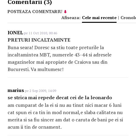
Comentarii (3)
POSTEAZA COMENTARIU
Afiseaza:
Cele mai recente
|
Cronol
IONEL
pe 11 Oct 2010, 00:46
PRETURI INCALTAMINTE
Buna seara! Doresc sa stiu toate preturile la
incaltamintea MBT, numerele 43-44 si adresele
magazinelor mai apropiate de Craiova sau din
Bucuresti. Va multumesc!
marius
pe 2 Sep 2009, 14:09
se strica mai repede decat cei de la leonardo
am cumparat de la ei si nu au tinut nici macar 6 luni
cat spun ei ca tin in mod normal,e slaba calitatea nu
merita si sa fiu sincer am dat o caruta de bani pe ei si
acum ii tin de ornament.