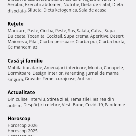
Aerobic
Exercitii abdomen
Nutritie
Dieta de slabit
Dieta
,
,
,
,
Silueta
Dieta ketogenica
Sala de acasa
disociata
,
,
,
Reţete
Mancare
Paste
Ciorba
Peste
Sos
Salata
Cafea
Supa
,
,
,
,
,
,
,
,
Dulceata
Tocanita
Cocktail
Supa crema
Aperitive
Desert
,
,
,
,
,
,
Maioneza
Pilaf
Ciorba perisoare
Ciorba pui
Ciorba burta
,
,
,
,
,
Ce mancam azi
Casă şi familie
Mobila bucatarie
Amenajari interioare
Mobila
Canapele
,
,
,
,
Dormitoare
Design interior
Parenting
Jurnal de mama
,
,
,
Gravide
Femei curajoase
Autism
singura
,
,
,
Actualitate
Din culise
Interviu
Stirea zilei
Tema zilei
Iesirea din
,
,
,
,
Despărţiri celebre
Vesti Bune
Covid-19
Pandemie
autism
,
,
,
,
Horoscop
Horoscop 2026
,
Horoscop 2025
,