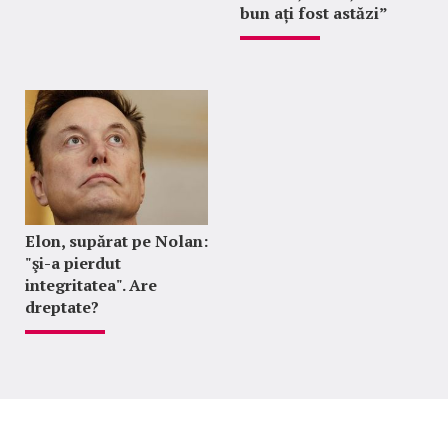
bun ați fost astăzi”
Elon, supărat pe Nolan:
"şi-a pierdut
integritatea". Are
dreptate?