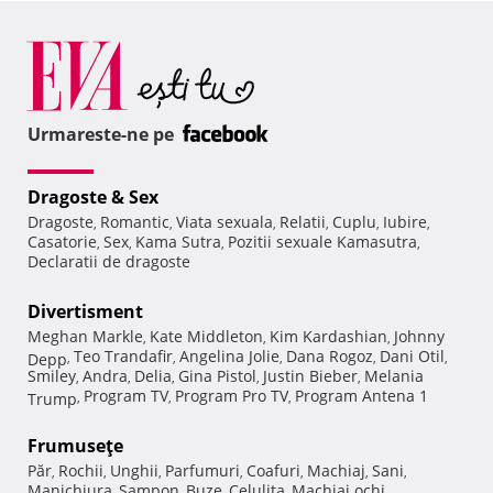
Urmareste-ne pe
Dragoste & Sex
Dragoste
Romantic
Viata sexuala
Relatii
Cuplu
Iubire
,
,
,
,
,
,
Casatorie
Sex
Kama Sutra
Pozitii sexuale Kamasutra
,
,
,
,
Declaratii de dragoste
Divertisment
Meghan Markle
Kate Middleton
Kim Kardashian
Johnny
,
,
,
Teo Trandafir
Angelina Jolie
Dana Rogoz
Dani Otil
Depp
,
,
,
,
,
Smiley
Andra
Delia
Gina Pistol
Justin Bieber
Melania
,
,
,
,
,
Program TV
Program Pro TV
Program Antena 1
Trump
,
,
,
Frumuseţe
Păr
Rochii
Unghii
Parfumuri
Coafuri
Machiaj
Sani
,
,
,
,
,
,
,
Manichiura
Sampon
Buze
Celulita
Machiaj ochi
,
,
,
,
,