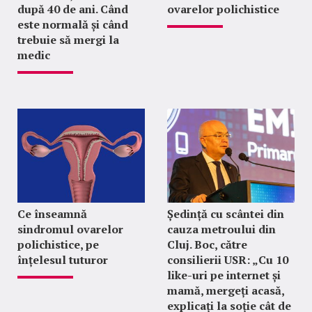
după 40 de ani. Când
ovarelor polichistice
este normală și când
trebuie să mergi la
medic
Ce înseamnă
Ședință cu scântei din
sindromul ovarelor
cauza metroului din
polichistice, pe
Cluj. Boc, către
înțelesul tuturor
consilierii USR: „Cu 10
like-uri pe internet și
mamă, mergeți acasă,
explicați la soție cât de