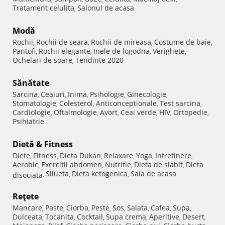
Tratament celulita
Salonul de acasa
,
Modă
Rochii
Rochii de seara
Rochii de mireasa
Costume de baie
,
,
,
,
Pantofi
Rochii elegante
Inele de logodna
Verighete
,
,
,
,
Ochelari de soare
Tendinte 2020
,
Sănătate
Sarcina
Ceaiuri
Inima
Psihologie
Ginecologie
,
,
,
,
,
Stomatologie
Colesterol
Anticonceptionale
Test sarcina
,
,
,
,
Cardiologie
Oftalmologie
Avort
Ceai verde
HIV
Ortopedie
,
,
,
,
,
,
Psihiatrie
Dietă & Fitness
Diete
Fitness
Dieta Dukan
Relaxare
Yoga
Intretinere
,
,
,
,
,
,
Aerobic
Exercitii abdomen
Nutritie
Dieta de slabit
Dieta
,
,
,
,
Silueta
Dieta ketogenica
Sala de acasa
disociata
,
,
,
Reţete
Mancare
Paste
Ciorba
Peste
Sos
Salata
Cafea
Supa
,
,
,
,
,
,
,
,
Dulceata
Tocanita
Cocktail
Supa crema
Aperitive
Desert
,
,
,
,
,
,