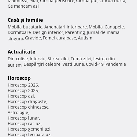
Maioneza
Pilaf
Ciorba perisoare
Ciorba pui
Ciorba burta
,
,
,
,
,
Ce mancam azi
Casă şi familie
Mobila bucatarie
Amenajari interioare
Mobila
Canapele
,
,
,
,
Dormitoare
Design interior
Parenting
Jurnal de mama
,
,
,
Gravide
Femei curajoase
Autism
singura
,
,
,
Actualitate
Din culise
Interviu
Stirea zilei
Tema zilei
Iesirea din
,
,
,
,
Despărţiri celebre
Vesti Bune
Covid-19
Pandemie
autism
,
,
,
,
Horoscop
Horoscop 2026
,
Horoscop 2025
,
Horoscop azi
,
Horoscop dragoste
,
Horoscop chinezesc
,
Astrologie
,
Horoscop lunar
,
Horoscop rac azi
,
Horoscop gemeni azi
,
Horoscop fecioara azi
,