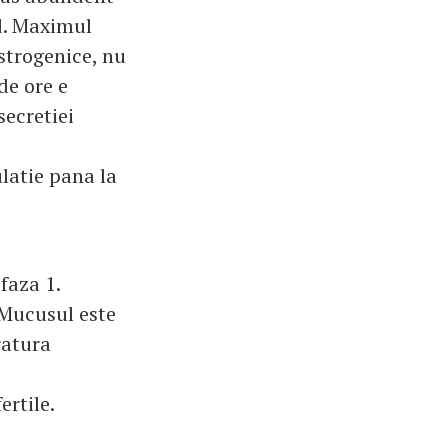
id. Maximul
strogenice, nu
de ore e
secretiei
latie pana la
faza 1.
 Mucusul este
ratura
ertile.