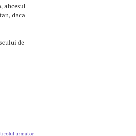
a, abcesul
tan, daca
scului de
ticolul urmator