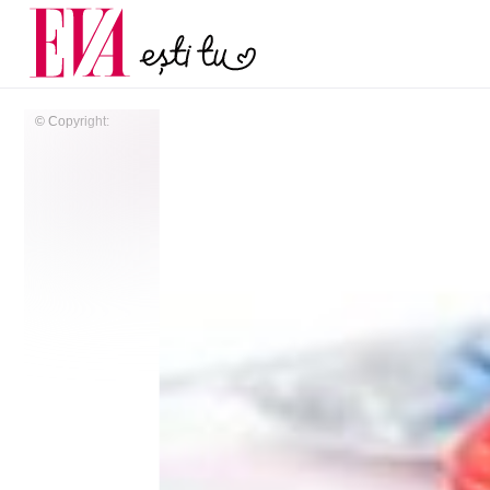
menopauză și când ar t
Carieră
la medic
Actualitate
© Copyright: