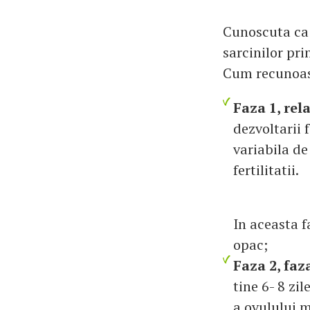
Cunoscuta ca 
sarcinilor pri
Cum recunoaste
Faza 1, rela
dezvoltarii 
variabila de
fertilitatii.
In aceasta f
opac;
Faza 2, faza
tine 6- 8 zi
a ovulului m