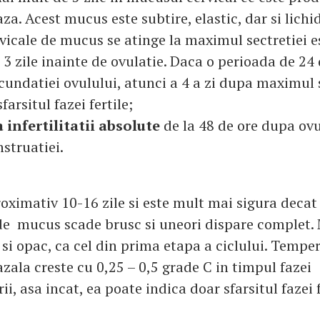
aza. Acest mucus este subtire, elastic, dar si lich
rvicale de mucus se atinge la maximul sectretiei e
3 zile inainte de ovulatie. Daca o perioada de 24 
cundatiei ovulului, atunci a 4 a zi dupa maximul 
arsitul fazei fertile;
a infertilitatii absolute
de la 48 de ore dupa ovu
struatiei.
ximativ 10-16 zile si este mult mai sigura decat 
de mucus scade brusc si uneori dispare complet.
 si opac, ca cel din prima etapa a ciclului. Tempe
zala creste cu 0,25 – 0,5 grade C in timpul fazei
i, asa incat, ea poate indica doar sfarsitul fazei f