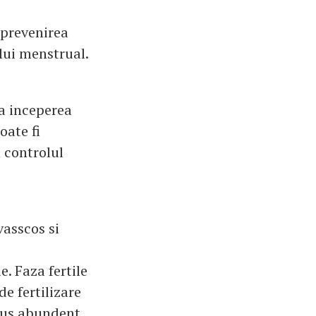
 prevenirea
ului menstrual.
la inceperea
oate fi
n controlul
vasscos si
. Faza fertile
de fertilizare
odus abundent