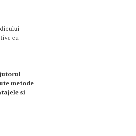
dicului
tive cu
jutorul
cute metode
tajele si