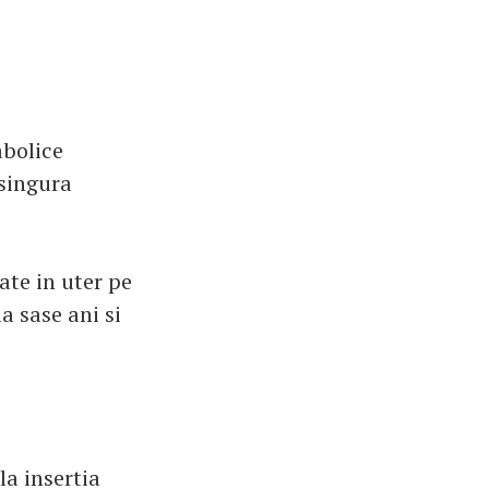
abolice
 singura
ate in uter pe
 sase ani si
la insertia