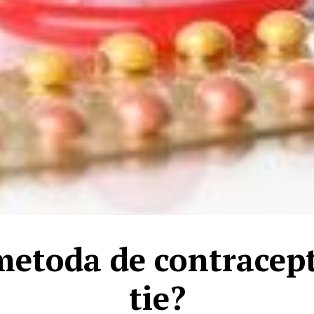
etoda de contracept
tie?