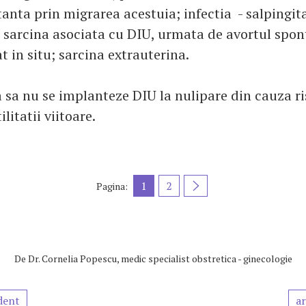
stanta prin migrarea acestuia; infectia - salpingit
 sarcina asociata cu DIU, urmata de avortul spon
t in situ; sarcina extrauterina.
sa nu se implanteze DIU la nulipare din cauza ri
ilitatii viitoare.
1
2
Pagina:
De
Dr. Cornelia Popescu, medic specialist obstretica - ginecologie
dent
ar