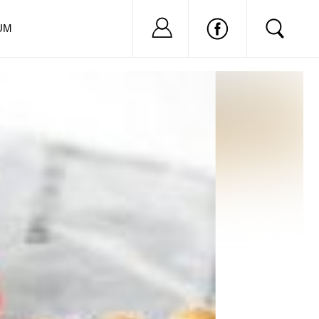
Nu ai cont?
Inregistreaza-
UM