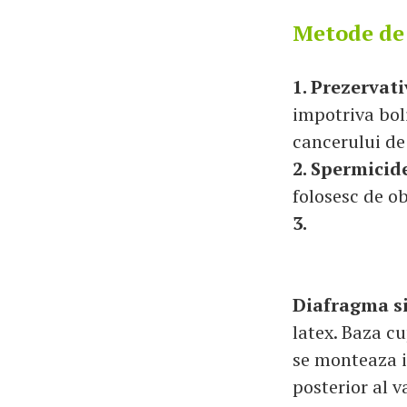
Metode de
1. Prezervat
impotriva boli
cancerului de 
2. Spermicid
folosesc de o
3.
Diafragma si
latex. Baza cu
se monteaza i
posterior al v