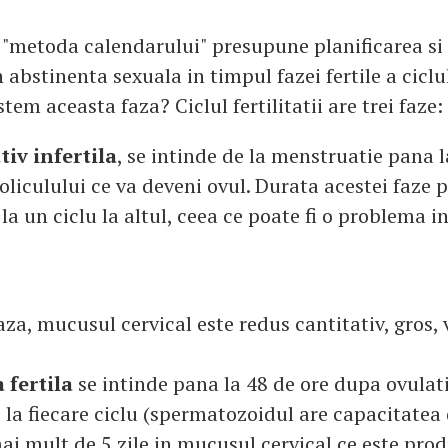
"metoda calendarului" presupune planificarea si
n abstinenta sexuala in timpul fazei fertile a cicl
m aceasta faza? Ciclul fertilitatii are trei faze:
tiv infertila
, se intinde de la menstruatie pana 
foliculului ce va deveni ovul. Durata acestei faze p
 la un ciclu la altul, ceea ce poate fi o problema i
aza, mucusul cervical este redus cantitativ, gros, 
 fertila
se intinde pana la 48 de ore dupa ovulatie
le la fiecare ciclu (spermatozoidul are capacitatea 
ai mult de 5 zile in mucusul cervical ce este pr