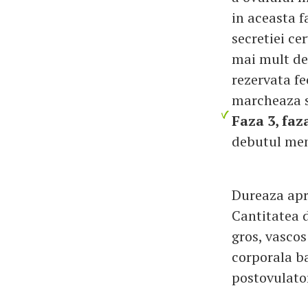
in aceasta f
secretiei ce
mai mult de 
rezervata fe
marcheaza sf
Faza 3, faz
debutul men
Dureaza apro
Cantitatea 
gros, vascos
corporala ba
postovulatori