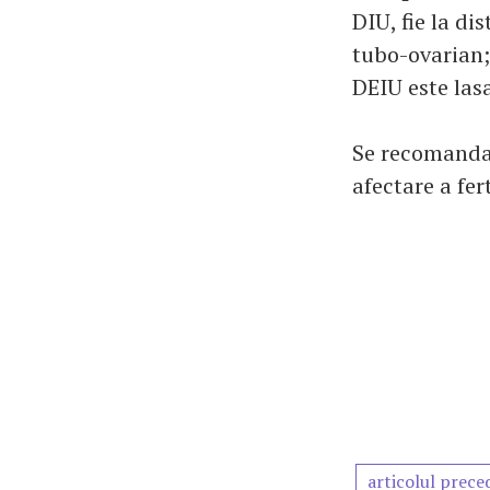
DIU, fie la di
tubo-ovarian;
DEIU este lasa
Se recomanda 
afectare a fert
articolul prece