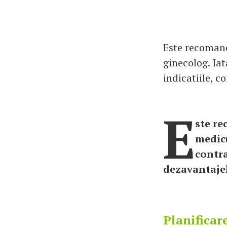
Este recomand
ginecolog. Ia
indicatiile, c
E
ste re
medicu
contra
dezavantajel
Planificar