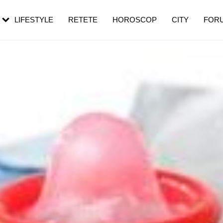
rebui să mergi
și 60 de ani. De ce te trezești mai des
pe măsură ce înaintezi în vârstă
LIFESTYLE
RETETE
HOROSCOP
CITY
FOR