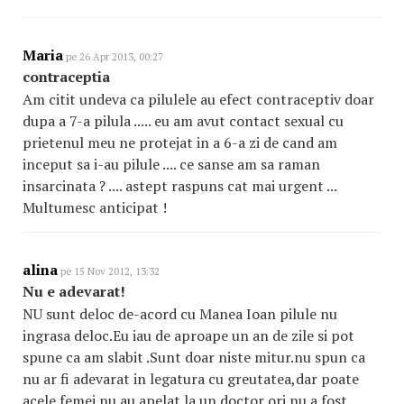
Maria
pe 26 Apr 2013, 00:27
contraceptia
Am citit undeva ca pilulele au efect contraceptiv doar
dupa a 7-a pilula ..... eu am avut contact sexual cu
prietenul meu ne protejat in a 6-a zi de cand am
inceput sa i-au pilule .... ce sanse am sa raman
insarcinata ? .... astept raspuns cat mai urgent ...
Multumesc anticipat !
alina
pe 15 Nov 2012, 13:32
Nu e adevarat!
NU sunt deloc de-acord cu Manea Ioan pilule nu
ingrasa deloc.Eu iau de aproape un an de zile si pot
spune ca am slabit .Sunt doar niste mitur.nu spun ca
nu ar fi adevarat in legatura cu greutatea,dar poate
acele femei nu au apelat la un doctor ori nu a fost