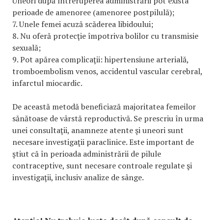
Uneori după întreruperea administrării pot exista
perioade de amenoree (amenoree postpilulă);
7. Unele femei acuză scăderea libidoului;
8. Nu oferă protecţie împotriva bolilor cu transmisie
sexuală;
9. Pot apărea complicaţii: hipertensiune arterială,
tromboembolism venos, accidentul vascular cerebral,
infarctul miocardic.
De această metodă beneficiază majoritatea femeilor
sănătoase de vârstă reproductivă. Se prescriu în urma
unei consultaţii, anamneze atente şi uneori sunt
necesare investigaţii paraclinice. Este important de
ştiut că în perioada administrării de pilule
contraceptive, sunt necesare controale regulate şi
investigaţii, inclusiv analize de sânge.