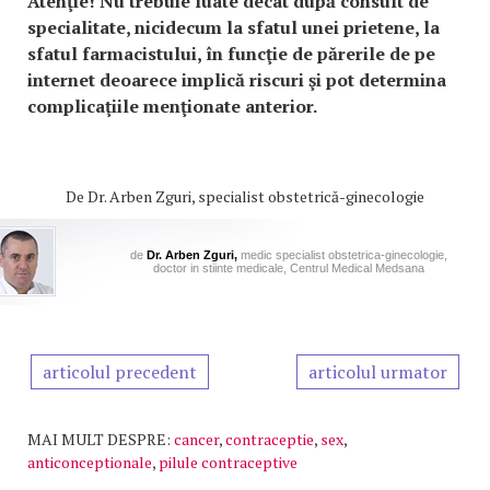
Atenţie! Nu trebuie luate decât după consult de
specialitate, nicidecum la sfatul unei prietene, la
sfatul farmacistului, în funcţie de părerile de pe
internet deoarece implică riscuri şi pot determina
complicaţiile menţionate anterior.
De
Dr. Arben Zguri, specialist obstetrică-ginecologie
de
Dr. Arben Zguri,
medic specialist obstetrica-ginecologie,
doctor in stiinte medicale, Centrul Medical Medsana
articolul precedent
articolul urmator
MAI MULT DESPRE:
cancer
,
contraceptie
,
sex
,
anticonceptionale
,
pilule contraceptive