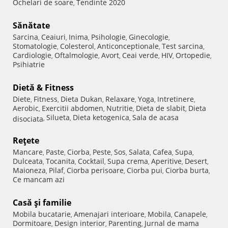
Ochelari de soare
Tendinte 2020
,
Sănătate
Sarcina
Ceaiuri
Inima
Psihologie
Ginecologie
,
,
,
,
,
Stomatologie
Colesterol
Anticonceptionale
Test sarcina
,
,
,
,
Cardiologie
Oftalmologie
Avort
Ceai verde
HIV
Ortopedie
,
,
,
,
,
,
Psihiatrie
Dietă & Fitness
Diete
Fitness
Dieta Dukan
Relaxare
Yoga
Intretinere
,
,
,
,
,
,
Aerobic
Exercitii abdomen
Nutritie
Dieta de slabit
Dieta
,
,
,
,
Silueta
Dieta ketogenica
Sala de acasa
disociata
,
,
,
Reţete
Mancare
Paste
Ciorba
Peste
Sos
Salata
Cafea
Supa
,
,
,
,
,
,
,
,
Dulceata
Tocanita
Cocktail
Supa crema
Aperitive
Desert
,
,
,
,
,
,
Maioneza
Pilaf
Ciorba perisoare
Ciorba pui
Ciorba burta
,
,
,
,
,
Ce mancam azi
Casă şi familie
Mobila bucatarie
Amenajari interioare
Mobila
Canapele
,
,
,
,
Dormitoare
Design interior
Parenting
Jurnal de mama
,
,
,