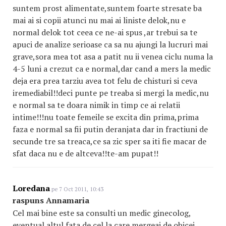
suntem prost alimentate,suntem foarte stresate ba
mai ai si copii atunci nu mai ai liniste delok,nu e
normal delok tot ceea ce ne-ai spus ,ar trebui sa te
apuci de analize serioase ca sa nu ajungi la lucruri mai
grave,sora mea tot asa a patit nu ii venea ciclu numa la
4-5 luni a crezut ca e normal,dar cand a mers la medic
deja era prea tarziu avea tot felu de chisturi si ceva
iremediabil!!deci punte pe treaba si mergi la medic,nu
e normal sa te doara nimik in timp ce ai relatii
intime!!!nu toate femeile se excita din prima,prima
faza e normal sa fii putin deranjata dar in fractiuni de
secunde tre sa treaca,ce sa zic sper sa iti fie macar de
sfat daca nu e de altceva!!te-am pupat!!
Loredana
pe 7 Oct 2011, 10:43
raspuns Annamaria
Cel mai bine este sa consulti un medic ginecolog,
eventual altul fata de cel la care mergeai de obicei...