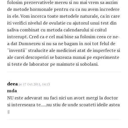
folosim prezervativele mereu si nu mai vrem sa auzim
de metode hormonale pentru cu ca nu avem incredere
in ele. Vom incerca toate metodele naturale, ca in care
iti verifici nivelul de ovulatie cu ajutorul unui test din
saliva combinat cu metoda calendarului si coitul
intrerupt. Cred ca e cel mai bine sa folosim ceea ce ne-
a dat Dumnezeu si nu sa ne bagam in noi tot felul de
¨inventii¨ stralucite ale medicinei atat de imperfecte si
ale carei descoperiri se bazeaza numai pe experimente
si teste de laborator pe maimute si sobolani.
deea
pe 17 Oct 2011, 14:13
mda
NU este adevarat nu faci nici un avort mergi la doctor
si intereseaza te.....nu stiu de unde scoateti ideile astea
:|