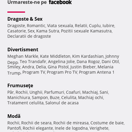
Urmareste-ne pe
Dragoste & Sex
Dragoste
Romantic
Viata sexuala
Relatii
Cuplu
Iubire
,
,
,
,
,
,
Casatorie
Sex
Kama Sutra
Pozitii sexuale Kamasutra
,
,
,
,
Declaratii de dragoste
Divertisment
Meghan Markle
Kate Middleton
Kim Kardashian
Johnny
,
,
,
Teo Trandafir
Angelina Jolie
Dana Rogoz
Dani Otil
Depp
,
,
,
,
,
Smiley
Andra
Delia
Gina Pistol
Justin Bieber
Melania
,
,
,
,
,
Program TV
Program Pro TV
Program Antena 1
Trump
,
,
,
Frumuseţe
Păr
Rochii
Unghii
Parfumuri
Coafuri
Machiaj
Sani
,
,
,
,
,
,
,
Manichiura
Sampon
Buze
Celulita
Machiaj ochi
,
,
,
,
,
Tratament celulita
Salonul de acasa
,
Modă
Rochii
Rochii de seara
Rochii de mireasa
Costume de baie
,
,
,
,
Pantofi
Rochii elegante
Inele de logodna
Verighete
,
,
,
,