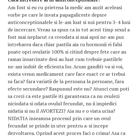
Am fost si eu cu prietena la medic am auzit aceleasi
vorbe pe care le invata papagaliceste depsre
anticonceptionalele si le-am luat si noi pentru 3-4 luni
de incercare. Vreau sa spun ca in tot acest timp sexul a
fost mai neplacut ca vreodata si mai apoi ne-am pus
intrebarea daca chiar pastila aia cu hormonii ei falsi
poate opri ovulatie 100% si citind despre fete care au
ramas insarcinate desi au luat cum trebuie pastilele
ne-am indoit de eficienta lor. Acum ganditi-va si voi,
exista vreun medicament care face exact ce ar trebui
sa faca? fara variatii de la persoana la persoane, fara
efecte secundare? Raspunsul este nu? Atunci cum poti
sa crezi ca este pastile iti garanteaza ca nu ovulezi
niciodata si odata ovulul fecundat, nu ii impiedici
nidatia si nu il AVORTEZI? Aia nu e o viata ucisa?
NIDATIA inseamna procesul prin care un ovul
fecundat se prinde in uter pentru a-si incepe
dezvoltarea. Oprind acest proces faci o crima! Asa ca