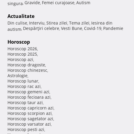
Gravide
Femei curajoase
Autism
singura
,
,
,
Actualitate
Din culise
Interviu
Stirea zilei
Tema zilei
Iesirea din
,
,
,
,
Despărţiri celebre
Vesti Bune
Covid-19
Pandemie
autism
,
,
,
,
Horoscop
Horoscop 2026
,
Horoscop 2025
,
Horoscop azi
,
Horoscop dragoste
,
Horoscop chinezesc
,
Astrologie
,
Horoscop lunar
,
Horoscop rac azi
,
Horoscop gemeni azi
,
Horoscop fecioara azi
,
Horoscop taur azi
,
Horoscop capricorn azi
,
Horoscop scorpion azi
,
Horoscop sagetator azi
,
Horoscop varsator azi
,
Horoscop pesti azi
,