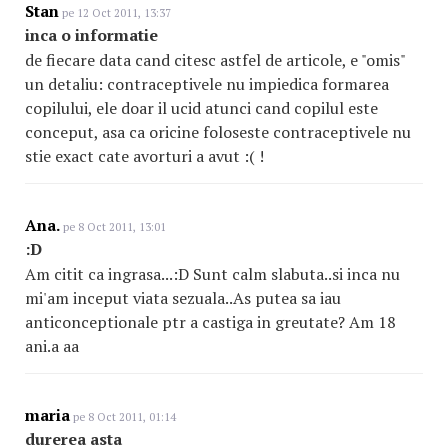
Stan
pe 12 Oct 2011, 13:37
inca o informatie
de fiecare data cand citesc astfel de articole, e "omis"
un detaliu: contraceptivele nu impiedica formarea
copilului, ele doar il ucid atunci cand copilul este
conceput, asa ca oricine foloseste contraceptivele nu
stie exact cate avorturi a avut :( !
Ana.
pe 8 Oct 2011, 13:01
:D
Am citit ca ingrasa...:D Sunt calm slabuta..si inca nu
mi'am inceput viata sezuala..As putea sa iau
anticonceptionale ptr a castiga in greutate? Am 18
ani.a aa
maria
pe 8 Oct 2011, 01:14
durerea asta