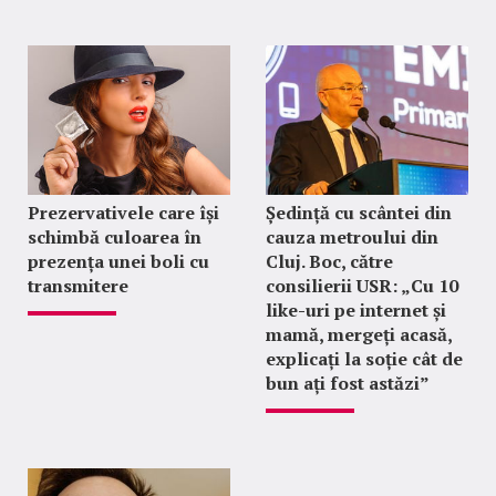
Prezervativele care își
Ședință cu scântei din
schimbă culoarea în
cauza metroului din
prezența unei boli cu
Cluj. Boc, către
transmitere
consilierii USR: „Cu 10
like-uri pe internet și
mamă, mergeți acasă,
explicați la soție cât de
bun ați fost astăzi”