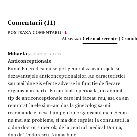
Comentarii (11)
POSTEAZA COMENTARIU
Afiseaza:
Cele mai recente
|
Cronol
Mihaela
pe 30 Apr 2013, 12:33
Anticonceptionale
Buna! Eu cred ca nu se pot generaliza avantajele si
dezavantajele anticonceptionalelor
. Au caracteristici
sau mai bine zis efecte adverse in functie de fiecare
organism in parte. Eu am luat o perioada, un anumit
tip de anticonceptionale care imi faceau rau, asa ca am
renuntat la ele si m-am dus la ginecolog sa-mi
recomande el ceva bun pentru organismul meu. Acum
nu mai am probleme, si ma duc regulat la consultatii la
o dna doctor super ok, de la centrul medical Donna,
dna dr Teodorescu. Numai bine!