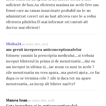
suficient de bun.Au eficienta maxima iar acele fete sau
femei care au ramas insarcinate probabil nu le-au
administrat corect ori au luat altceva care le-a redus
eficienta pilulelor.Fi mai informat ori cautati alt
doctor mai eficient!
Misha24
pe 26 Dec 2011, 14:12
am gresit inceperea anticonceptionalelor
folosesc yasmin la prescriptia medicului....si trebuia
inceput blisterul in prima zi de menstruatie....dar eu
am inceput in ultima zi....iar acum ca sunt in acele 7
zile menstruatia nu vrea apara...ma puteti ajuta...ce fac
dupa ce se termina cele 7 zile si daca tot nu apare
menstruatia...sa incep alt blister sau?ce?
Manea Ioan
pe 14 Dec 2011, 16:33
Cata incredere ai in anticonceptionale?