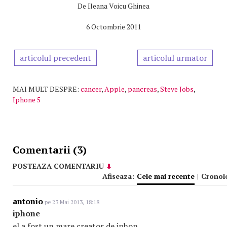
De
Ileana Voicu Ghinea
6 Octombrie 2011
articolul precedent
articolul urmator
MAI MULT DESPRE:
cancer
,
Apple
,
pancreas
,
Steve Jobs
,
Iphone 5
Comentarii (3)
POSTEAZA COMENTARIU
Afiseaza:
Cele mai recente
|
Cronol
antonio
pe 23 Mai 2013, 18:18
iphone
el a fost un mare creator de iphon