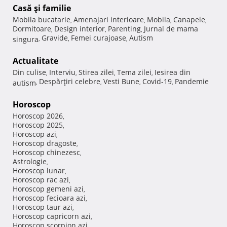
Casă şi familie
Mobila bucatarie
Amenajari interioare
Mobila
Canapele
,
,
,
,
Dormitoare
Design interior
Parenting
Jurnal de mama
,
,
,
Gravide
Femei curajoase
Autism
singura
,
,
,
Actualitate
Din culise
Interviu
Stirea zilei
Tema zilei
Iesirea din
,
,
,
,
Despărţiri celebre
Vesti Bune
Covid-19
Pandemie
autism
,
,
,
,
Horoscop
Horoscop 2026
,
Horoscop 2025
,
Horoscop azi
,
Horoscop dragoste
,
Horoscop chinezesc
,
Astrologie
,
Horoscop lunar
,
Horoscop rac azi
,
Horoscop gemeni azi
,
Horoscop fecioara azi
,
Horoscop taur azi
,
Horoscop capricorn azi
,
Horoscop scorpion azi
,