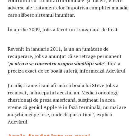
confruntă cu "tulburări hormonale" şi "răceli", efecte
adverse ale tratamentelor împotriva cumplitei maladii,
care slăbesc sistemul imunitar.
În aprilie 2009, Jobs a făcut un transplant de ficat.
Revenit în ianuarie 2011, la un an jumătate de
recuperare, Jobs a anunţat că se retrage permanent
"pentru a se concentra asupra sănătăţii sale"
, fără a
preciza exact de ce boală suferă, informează Adevărul.
Jurnliştii americani afirmă că boala lui Steve Jobs a
recidivat, la începutul acestui an. Medicii oncologi,
chestionaţi de presa americană, susţineau la acea
vreme că geniul Apple "e în fază terminală, nu mai are
muşchi nici pe fese, unde dispar ultimii", explică
Adevărul.