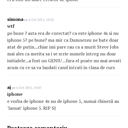
simona
pe 6 Oct 2011, 10:20
wtf
pe bune ? asta era de corectat? ca este iphone 4s si nu
iphone 5? pe bune? ma mir ca Dumnezeu ne bate doar
atat de putin...chiar imi pare rau ca a murit Steve Jobs
mai ales ca merita sa i se scrie numele intreg nu doar
initialele...a fost un GENIU ...fara el poate nu mai aveati
acum cu ce sa va laudati cand intrati in clasa de curs
aj
pe 6 Oct 2011, 10:07
iphone
e vorba de iphone 4s nu de iphone 5, numai chinezii au
'lansat' iphone 5. RIP SJ
Posteaza comentariu