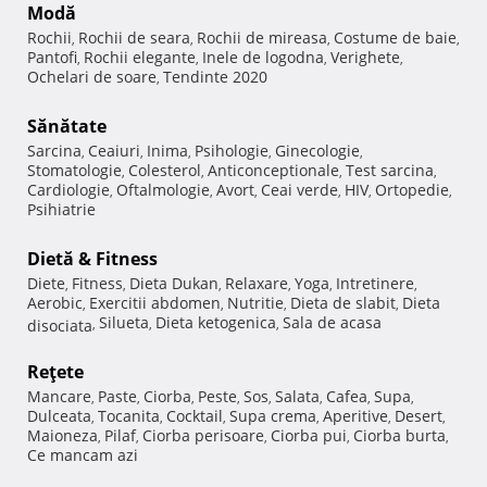
Modă
Rochii
Rochii de seara
Rochii de mireasa
Costume de baie
,
,
,
,
Pantofi
Rochii elegante
Inele de logodna
Verighete
,
,
,
,
Ochelari de soare
Tendinte 2020
,
Sănătate
Sarcina
Ceaiuri
Inima
Psihologie
Ginecologie
,
,
,
,
,
Stomatologie
Colesterol
Anticonceptionale
Test sarcina
,
,
,
,
Cardiologie
Oftalmologie
Avort
Ceai verde
HIV
Ortopedie
,
,
,
,
,
,
Psihiatrie
Dietă & Fitness
Diete
Fitness
Dieta Dukan
Relaxare
Yoga
Intretinere
,
,
,
,
,
,
Aerobic
Exercitii abdomen
Nutritie
Dieta de slabit
Dieta
,
,
,
,
Silueta
Dieta ketogenica
Sala de acasa
disociata
,
,
,
Reţete
Mancare
Paste
Ciorba
Peste
Sos
Salata
Cafea
Supa
,
,
,
,
,
,
,
,
Dulceata
Tocanita
Cocktail
Supa crema
Aperitive
Desert
,
,
,
,
,
,
Maioneza
Pilaf
Ciorba perisoare
Ciorba pui
Ciorba burta
,
,
,
,
,
Ce mancam azi