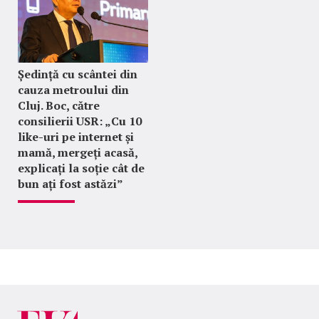
Ședință cu scântei din
cauza metroului din
Cluj. Boc, către
consilierii USR: „Cu 10
like-uri pe internet și
mamă, mergeți acasă,
explicați la soție cât de
bun ați fost astăzi”