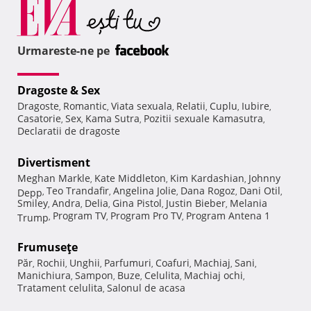
Urmareste-ne pe
Dragoste & Sex
Dragoste
Romantic
Viata sexuala
Relatii
Cuplu
Iubire
,
,
,
,
,
,
Casatorie
Sex
Kama Sutra
Pozitii sexuale Kamasutra
,
,
,
,
Declaratii de dragoste
Divertisment
Meghan Markle
Kate Middleton
Kim Kardashian
Johnny
,
,
,
Teo Trandafir
Angelina Jolie
Dana Rogoz
Dani Otil
Depp
,
,
,
,
,
Smiley
Andra
Delia
Gina Pistol
Justin Bieber
Melania
,
,
,
,
,
Program TV
Program Pro TV
Program Antena 1
Trump
,
,
,
Frumuseţe
Păr
Rochii
Unghii
Parfumuri
Coafuri
Machiaj
Sani
,
,
,
,
,
,
,
Manichiura
Sampon
Buze
Celulita
Machiaj ochi
,
,
,
,
,
Tratament celulita
Salonul de acasa
,