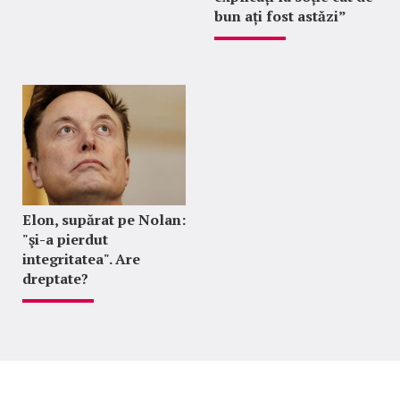
bun ați fost astăzi”
Elon, supărat pe Nolan:
"şi-a pierdut
integritatea". Are
dreptate?