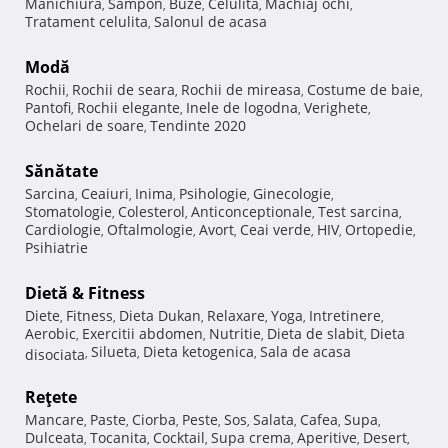
Manichiura
Sampon
Buze
Celulita
Machiaj ochi
,
,
,
,
,
Tratament celulita
Salonul de acasa
,
Modă
Rochii
Rochii de seara
Rochii de mireasa
Costume de baie
,
,
,
,
Pantofi
Rochii elegante
Inele de logodna
Verighete
,
,
,
,
Ochelari de soare
Tendinte 2020
,
Sănătate
Sarcina
Ceaiuri
Inima
Psihologie
Ginecologie
,
,
,
,
,
Stomatologie
Colesterol
Anticonceptionale
Test sarcina
,
,
,
,
Cardiologie
Oftalmologie
Avort
Ceai verde
HIV
Ortopedie
,
,
,
,
,
,
Psihiatrie
Dietă & Fitness
Diete
Fitness
Dieta Dukan
Relaxare
Yoga
Intretinere
,
,
,
,
,
,
Aerobic
Exercitii abdomen
Nutritie
Dieta de slabit
Dieta
,
,
,
,
Silueta
Dieta ketogenica
Sala de acasa
disociata
,
,
,
Reţete
Mancare
Paste
Ciorba
Peste
Sos
Salata
Cafea
Supa
,
,
,
,
,
,
,
,
Dulceata
Tocanita
Cocktail
Supa crema
Aperitive
Desert
,
,
,
,
,
,