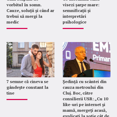
vorbitul în somn.
visezi șarpe mare:
Cauze, soluții și când ar
semnificații și
trebui să mergi la
interpretări
medic
psihologice
7 semne că cineva se
Ședință cu scântei din
gândește constant la
cauza metroului din
tine
Cluj. Boc, către
consilierii USR: „Cu 10
like-uri pe internet și
mamă, mergeți acasă,
explicați la soție cât de