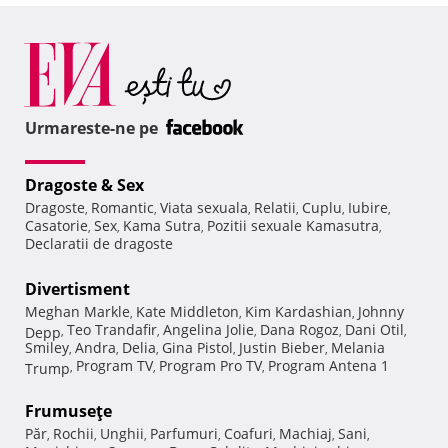
Urmareste-ne pe
Dragoste & Sex
Dragoste
Romantic
Viata sexuala
Relatii
Cuplu
Iubire
,
,
,
,
,
,
Casatorie
Sex
Kama Sutra
Pozitii sexuale Kamasutra
,
,
,
,
Declaratii de dragoste
Divertisment
Meghan Markle
Kate Middleton
Kim Kardashian
Johnny
,
,
,
Teo Trandafir
Angelina Jolie
Dana Rogoz
Dani Otil
Depp
,
,
,
,
,
Smiley
Andra
Delia
Gina Pistol
Justin Bieber
Melania
,
,
,
,
,
Program TV
Program Pro TV
Program Antena 1
Trump
,
,
,
Frumuseţe
Păr
Rochii
Unghii
Parfumuri
Coafuri
Machiaj
Sani
,
,
,
,
,
,
,