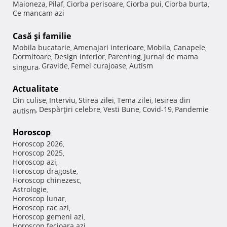
Maioneza
Pilaf
Ciorba perisoare
Ciorba pui
Ciorba burta
,
,
,
,
,
Ce mancam azi
Casă şi familie
Mobila bucatarie
Amenajari interioare
Mobila
Canapele
,
,
,
,
Dormitoare
Design interior
Parenting
Jurnal de mama
,
,
,
Gravide
Femei curajoase
Autism
singura
,
,
,
Actualitate
Din culise
Interviu
Stirea zilei
Tema zilei
Iesirea din
,
,
,
,
Despărţiri celebre
Vesti Bune
Covid-19
Pandemie
autism
,
,
,
,
Horoscop
Horoscop 2026
,
Horoscop 2025
,
Horoscop azi
,
Horoscop dragoste
,
Horoscop chinezesc
,
Astrologie
,
Horoscop lunar
,
Horoscop rac azi
,
Horoscop gemeni azi
,
Horoscop fecioara azi
,