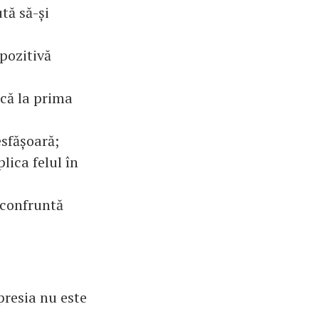
ută să-și
 pozitivă
acă la prima
esfășoară;
lica felul în
 confruntă
presia nu este