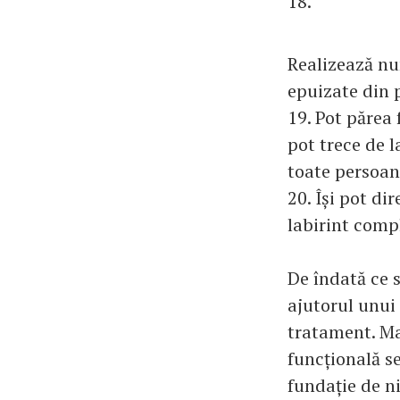
18.
Realizează num
epuizate din p
19. Pot părea
pot trece de l
toate persoan
20. Își pot di
labirint compl
De îndată ce 
ajutorul unui 
tratament. Ma
funcțională s
fundație de ni