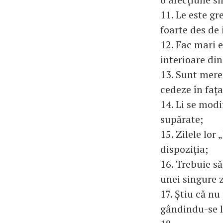
11. Le este g
foarte des de
12. Fac mari e
interioare din 
13. Sunt mereu
cedeze în fața
14. Li se modi
supărate;
15. Zilele lor
dispoziția;
16. Trebuie să
unei singure z
17. Știu că nu
gândindu-se l