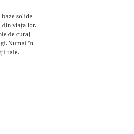
 baze solide
din viața lor.
ie de curaj
ngi. Numai în
ii tale.