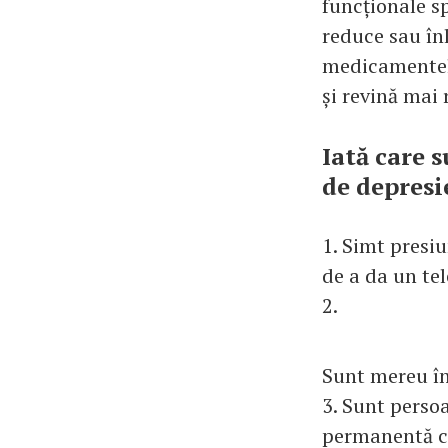
funcționale s
reduce sau în
medicamentele 
și revină mai 
Iată care 
de depresi
1. Simt presiu
de a da un te
2.
Sunt mereu în
3. Sunt persoa
permanentă cu