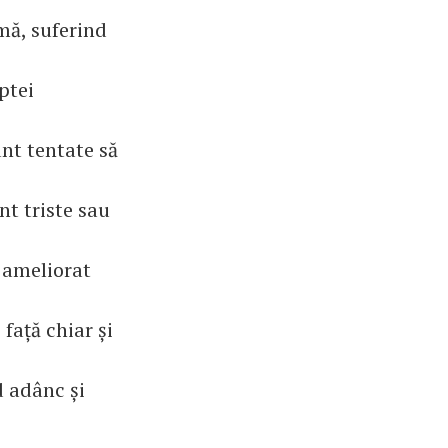
mă, suferind
ptei
unt tentate să
nt triste sau
a ameliorat
față chiar și
d adânc și