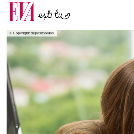
menopauză și când ar t
Carieră
la medic
Actualitate
© Copyright: depositphotos