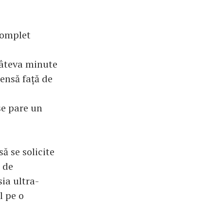
 complet
câteva minute
tensă față de
 se pare un
ă se solicite
ă de
ia ultra-
l pe o