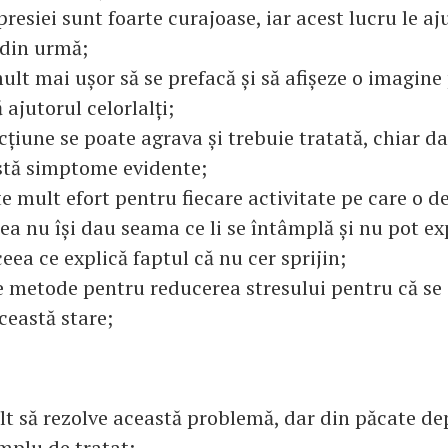
presiei sunt foarte curajoase, iar acest lucru le aj
 din urmă;
mult mai ușor să se prefacă și să afișeze o imagine
 ajutorul celorlalți;
cțiune se poate agrava și trebuie tratată, chiar d
stă simptome evidente;
e mult efort pentru fiecare activitate pe care o d
ea nu își dau seama ce li se întâmplă și nu pot exp
ceea ce explică faptul că nu cer sprijin;
le metode pentru reducerea stresului pentru că se
ceastă stare;
lt să rezolve această problemă, dar din păcate de
mplu de tratat;