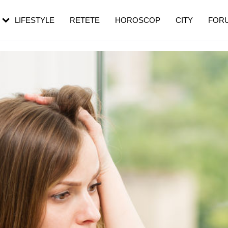
rebui să mergi
și 60 de ani. De ce te trezești mai des
pe măsură ce înaintezi în vârstă
LIFESTYLE
RETETE
HOROSCOP
CITY
FOR