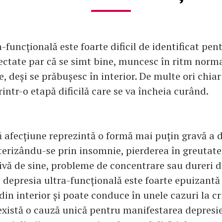
-funcțională este foarte dificil de identificat pen
ectate par că se simt bine, muncesc în ritm norma
, deși se prăbușesc în interior. De multe ori chiar
rintr-o etapă dificilă care se va încheia curând.
ă afecțiune reprezintă o formă mai puțin gravă a d
terizându-se prin insomnie, pierderea în greutate
ivă de sine, probleme de concentrare sau dureri d
, depresia ultra-funcțională este foarte epuizantă
in interior și poate conduce în unele cazuri la cr
există o cauză unică pentru manifestarea depresie