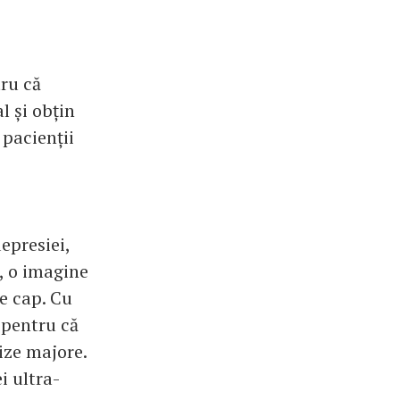
tru că
l și obțin
 pacienții
epresiei,
, o imagine
e cap. Cu
 pentru că
ize majore.
i ultra-