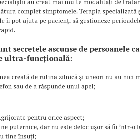
pecialiștii au creat mai multe modalități de trat
lătura complet simptomele. Terapia specializată ș
îi pot ajuta pe pacienți să gestioneze perioadele 
rapid.
sunt secretele ascunse de persoanele ca
e ultra-funcțională:
nea creată de rutina zilnică și uneori nu au nici 
lefon sau de a răspunde unui apel;
grijorate pentru orice aspect;
ne puternice, dar nu este deloc ușor să fii într-o 
 tine însuți;