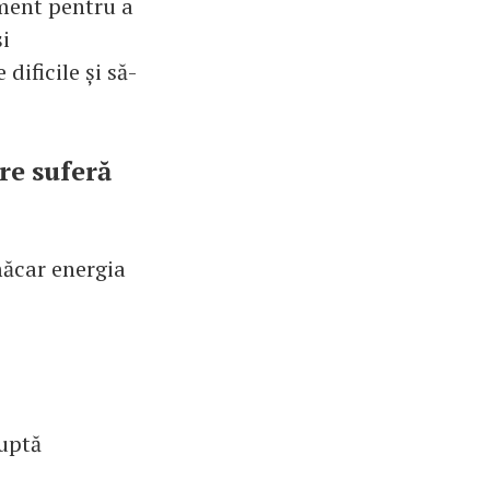
ament pentru a
i
dificile și să-
re suferă
măcar energia
luptă