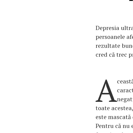
Depresia ultra
persoanele af
rezultate bune
cred că trec p
A
ceast
carac
negat
toate acestea
este mascată d
Pentru că nu 