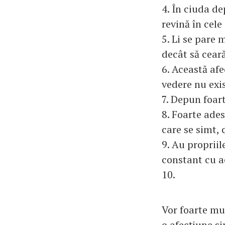
4. În ciuda de
revină în cele
5. Li se pare 
decât să ceară
6. Această afe
vedere nu exi
7. Depun foart
8. Foarte ades
care se simt, 
9. Au proprii
constant cu a
10.
Vor foarte mu
o afecțiune si