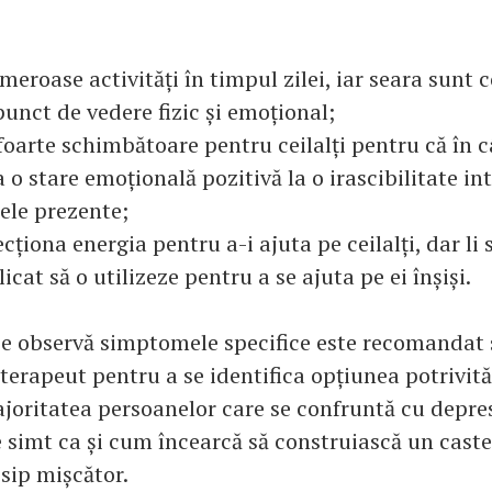
eroase activități în timpul zilei, iar seara sunt
unct de vedere fizic și emoțional;
 foarte schimbătoare pentru ceilalți pentru că în 
a o stare emoțională pozitivă la o irascibilitate in
ele prezente;
recționa energia pentru a-i ajuta pe ceilalți, dar li
icat să o utilizeze pentru a se ajuta pe ei înșiși.
se observă simptomele specifice este recomandat s
terapeut pentru a se identifica opțiunea potrivit
joritatea persoanelor care se confruntă cu depres
e simt ca și cum încearcă să construiască un caste
sip mișcător.