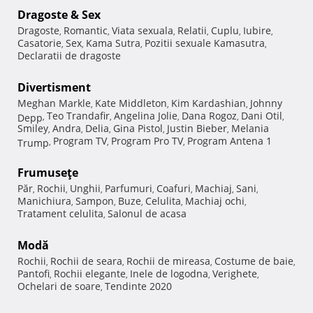
Dragoste & Sex
Dragoste
Romantic
Viata sexuala
Relatii
Cuplu
Iubire
,
,
,
,
,
,
Casatorie
Sex
Kama Sutra
Pozitii sexuale Kamasutra
,
,
,
,
Declaratii de dragoste
Divertisment
Meghan Markle
Kate Middleton
Kim Kardashian
Johnny
,
,
,
Teo Trandafir
Angelina Jolie
Dana Rogoz
Dani Otil
Depp
,
,
,
,
,
Smiley
Andra
Delia
Gina Pistol
Justin Bieber
Melania
,
,
,
,
,
Program TV
Program Pro TV
Program Antena 1
Trump
,
,
,
Frumuseţe
Păr
Rochii
Unghii
Parfumuri
Coafuri
Machiaj
Sani
,
,
,
,
,
,
,
Manichiura
Sampon
Buze
Celulita
Machiaj ochi
,
,
,
,
,
Tratament celulita
Salonul de acasa
,
Modă
Rochii
Rochii de seara
Rochii de mireasa
Costume de baie
,
,
,
,
Pantofi
Rochii elegante
Inele de logodna
Verighete
,
,
,
,
Ochelari de soare
Tendinte 2020
,