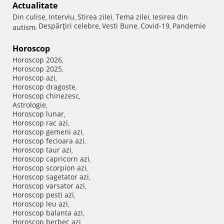
Actualitate
Din culise
Interviu
Stirea zilei
Tema zilei
Iesirea din
,
,
,
,
Despărţiri celebre
Vesti Bune
Covid-19
Pandemie
autism
,
,
,
,
Horoscop
Horoscop 2026
,
Horoscop 2025
,
Horoscop azi
,
Horoscop dragoste
,
Horoscop chinezesc
,
Astrologie
,
Horoscop lunar
,
Horoscop rac azi
,
Horoscop gemeni azi
,
Horoscop fecioara azi
,
Horoscop taur azi
,
Horoscop capricorn azi
,
Horoscop scorpion azi
,
Horoscop sagetator azi
,
Horoscop varsator azi
,
Horoscop pesti azi
,
Horoscop leu azi
,
Horoscop balanta azi
,
Horoscop berbec azi
,