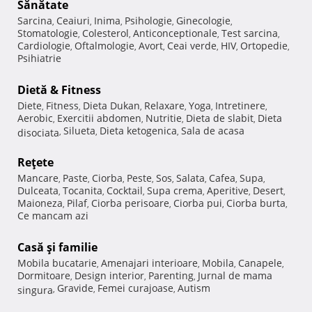
Sănătate
Sarcina
Ceaiuri
Inima
Psihologie
Ginecologie
,
,
,
,
,
Stomatologie
Colesterol
Anticonceptionale
Test sarcina
,
,
,
,
Cardiologie
Oftalmologie
Avort
Ceai verde
HIV
Ortopedie
,
,
,
,
,
,
Psihiatrie
Dietă & Fitness
Diete
Fitness
Dieta Dukan
Relaxare
Yoga
Intretinere
,
,
,
,
,
,
Aerobic
Exercitii abdomen
Nutritie
Dieta de slabit
Dieta
,
,
,
,
Silueta
Dieta ketogenica
Sala de acasa
disociata
,
,
,
Reţete
Mancare
Paste
Ciorba
Peste
Sos
Salata
Cafea
Supa
,
,
,
,
,
,
,
,
Dulceata
Tocanita
Cocktail
Supa crema
Aperitive
Desert
,
,
,
,
,
,
Maioneza
Pilaf
Ciorba perisoare
Ciorba pui
Ciorba burta
,
,
,
,
,
Ce mancam azi
Casă şi familie
Mobila bucatarie
Amenajari interioare
Mobila
Canapele
,
,
,
,
Dormitoare
Design interior
Parenting
Jurnal de mama
,
,
,
Gravide
Femei curajoase
Autism
singura
,
,
,