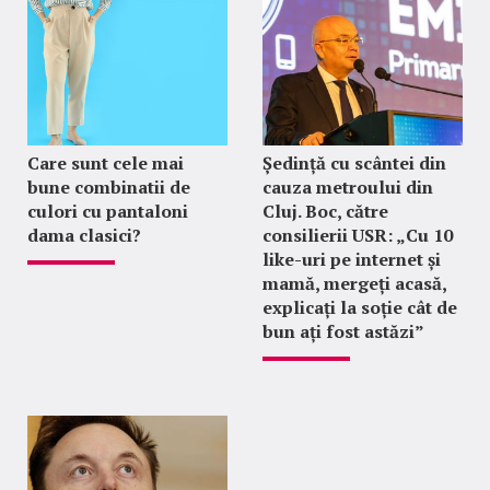
Care sunt cele mai
Ședință cu scântei din
bune combinatii de
cauza metroului din
culori cu pantaloni
Cluj. Boc, către
dama clasici?
consilierii USR: „Cu 10
like-uri pe internet și
mamă, mergeți acasă,
explicați la soție cât de
bun ați fost astăzi”