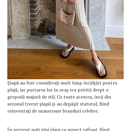
Șlapii au fost considerați mult timp încălțări pentru
plajă, iar purtarea lor în oraș era privită drept o
greșeală majoră de stil. Cu toate acestea, încă din
sezonul trecut șlapii și-au depășit statutul, fiind
reinventați de numeroase branduri celebre.
În prezent poți găsi șlapi cu aspect rafinat, fiind