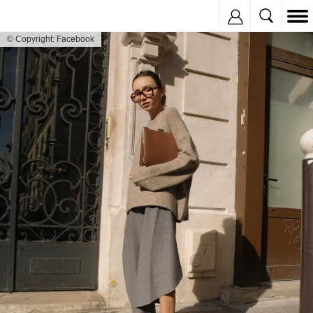
Inregistreaza
© Copyright: Facebook