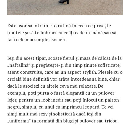
Este ușor să intri într-o rutină în ceea ce privește
ținutele și să te îmbraci cu ce îți cade în mână sau să
faci cele mai simple asocieri.
Ieși din acest tipar, scoate fierul și masa de călcat de la
„naftalină” și pregătește-ți din timp ținute sofisticate,
atent construite, care au un aspect stylish. Piesele cu o
croială bine definită vor arăta întotdeauna bine, chiar
dacă le asociezi cu altele ceva mai relaxate. De
exemplu, poți purta o fustă elegantă cu un pulover
lejer, pentru un look inedit sau poți înlocui un palton
negru, simplu, cu unul cu imprimeu leopard. Te vei
simți mult mai sexy și sofisticată dacă ieși din
„uniforma” ta formată din blugi și pulover sau tricou.