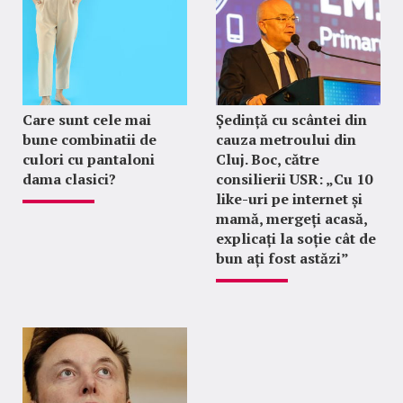
Care sunt cele mai
Ședință cu scântei din
bune combinatii de
cauza metroului din
culori cu pantaloni
Cluj. Boc, către
dama clasici?
consilierii USR: „Cu 10
like-uri pe internet și
mamă, mergeți acasă,
explicați la soție cât de
bun ați fost astăzi”