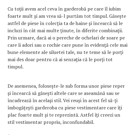
Cu toții avem acel ceva în garderobă pe care îl iubim
foarte mult și am vrea să-l purtăm tot timpul. Găsește
astfel de piese în colecția ta de haine și încearcă să le
incluzi în cât mai multe ținute, în diferite combinații.
Prin urmare, dacă ai o pereche de ochelari de soare pe
care îi adori sau o rochie care pune în evidență cele mai
bune elemente ale siluetei tale, nu te teme să le porți
mai des doar pentru că ai senzația că le porți tot
timpul.
De asemenea, folosește-le sub forma unor piese reper
și încearcă să găsești altele care se aseamănă sau se
încadrează în același stil. Vei reuși în acest fel să-ți
îmbogățești garderoba cu piese vestimentare care îți
plac foarte mult și te reprezintă. Astfel îți creezi un
stil vestimentar propriu, inconfundabil.