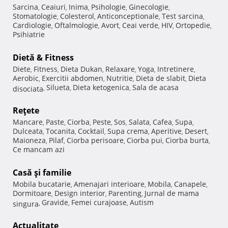
Sarcina
Ceaiuri
Inima
Psihologie
Ginecologie
,
,
,
,
,
Stomatologie
Colesterol
Anticonceptionale
Test sarcina
,
,
,
,
Cardiologie
Oftalmologie
Avort
Ceai verde
HIV
Ortopedie
,
,
,
,
,
,
Psihiatrie
Dietă & Fitness
Diete
Fitness
Dieta Dukan
Relaxare
Yoga
Intretinere
,
,
,
,
,
,
Aerobic
Exercitii abdomen
Nutritie
Dieta de slabit
Dieta
,
,
,
,
Silueta
Dieta ketogenica
Sala de acasa
disociata
,
,
,
Reţete
Mancare
Paste
Ciorba
Peste
Sos
Salata
Cafea
Supa
,
,
,
,
,
,
,
,
Dulceata
Tocanita
Cocktail
Supa crema
Aperitive
Desert
,
,
,
,
,
,
Maioneza
Pilaf
Ciorba perisoare
Ciorba pui
Ciorba burta
,
,
,
,
,
Ce mancam azi
Casă şi familie
Mobila bucatarie
Amenajari interioare
Mobila
Canapele
,
,
,
,
Dormitoare
Design interior
Parenting
Jurnal de mama
,
,
,
Gravide
Femei curajoase
Autism
singura
,
,
,
Actualitate