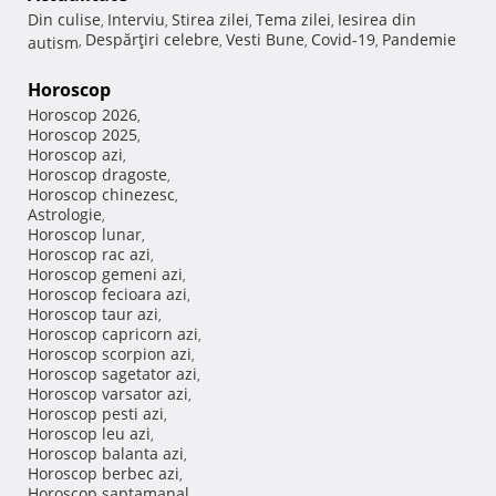
Din culise
Interviu
Stirea zilei
Tema zilei
Iesirea din
,
,
,
,
Despărţiri celebre
Vesti Bune
Covid-19
Pandemie
autism
,
,
,
,
Horoscop
Horoscop 2026
,
Horoscop 2025
,
Horoscop azi
,
Horoscop dragoste
,
Horoscop chinezesc
,
Astrologie
,
Horoscop lunar
,
Horoscop rac azi
,
Horoscop gemeni azi
,
Horoscop fecioara azi
,
Horoscop taur azi
,
Horoscop capricorn azi
,
Horoscop scorpion azi
,
Horoscop sagetator azi
,
Horoscop varsator azi
,
Horoscop pesti azi
,
Horoscop leu azi
,
Horoscop balanta azi
,
Horoscop berbec azi
,
Horoscop saptamanal