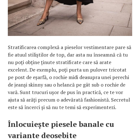
Stratificarea complexă a pieselor vestimentare pare să
fie atuul stiliștilor de top, dar asta nu înseamnă că tu
nu poți obține ținute stratificate care să arate
excelent. De exemplu, poți purta un pulover tricotat
pe post de eșarfă, o rochie midi deasupra unei perechi
de jeanși skinny sau o helancă pe gât sub o rochie de
vară. Sunt trucuri ușor de pus în practică, ce te vor
ajuta să arăți precum o adevărată fashionistă. Secretul
este să încerci și să nu te temi să experimentezi.
Înlocuiește piesele banale cu
variante deosebite