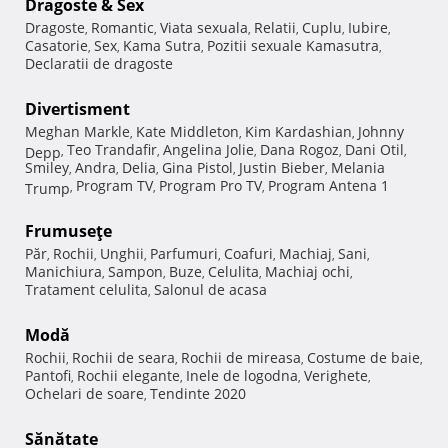
Dragoste & Sex
Dragoste
Romantic
Viata sexuala
Relatii
Cuplu
Iubire
,
,
,
,
,
,
Casatorie
Sex
Kama Sutra
Pozitii sexuale Kamasutra
,
,
,
,
Declaratii de dragoste
Divertisment
Meghan Markle
Kate Middleton
Kim Kardashian
Johnny
,
,
,
Teo Trandafir
Angelina Jolie
Dana Rogoz
Dani Otil
Depp
,
,
,
,
,
Smiley
Andra
Delia
Gina Pistol
Justin Bieber
Melania
,
,
,
,
,
Program TV
Program Pro TV
Program Antena 1
Trump
,
,
,
Frumuseţe
Păr
Rochii
Unghii
Parfumuri
Coafuri
Machiaj
Sani
,
,
,
,
,
,
,
Manichiura
Sampon
Buze
Celulita
Machiaj ochi
,
,
,
,
,
Tratament celulita
Salonul de acasa
,
Modă
Rochii
Rochii de seara
Rochii de mireasa
Costume de baie
,
,
,
,
Pantofi
Rochii elegante
Inele de logodna
Verighete
,
,
,
,
Ochelari de soare
Tendinte 2020
,
Sănătate