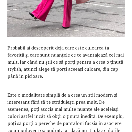
Probabil ai descoperit deja care este culoarea ta
favorită și care sunt nuanțele ce te avantajează cel mai
mult. Iar când nu știi ce să porți pentru a crea o ținută
stylish, atunci alege să porți aceeași culoare, din cap
până în picioare.
Este o modalitate simplă de a crea un stil modern și
interesant fără să te străduiești prea mult. De
asemenea, poți asocia mai multe nuanțe ale aceleiași
culori astfel încât să obții o ținută inedită. De exemplu,
poți să porți o pereche de pantaloni fucsia în asociere
cu un pulover roz pudrat. Iar dacă nu îți plac culorile