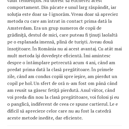
vădit tendențios. Nu doresc să etichetez acest
comportament. Din păcate e unul larg răspândit, iar
soluția este doar sa-l ignorăm. Vreau doar să apreciez
metoda cu care am intrat in contact prima dată la
Amsterdam. Era un grup numeros de copii de
grădiniță, destul de mici, care puteau fi ținuți laolaltă
pe o esplanada imensă, plină de turiști. Aveau două
însoțitoare. În România nu ai acest avantaj. Cu atât mai
mult metoda își dovedește eficientă. Îmi amintesc
despre o întâmplare petrecută acum 4 ani, când am
predat prima dată la clasă pregătitoare. În primele
zile, când am condus copiii spre ieșire, am pierdut un
copil pe hol. Un sfert de oră n-am fost om până când
am reusit sa găsesc fetiță pierdută. Anul viitor, când
voi preda din nou la clasă pregătitoare, voi folosi și eu
o panglică, indiferent de ceea ce spune cartierul. Le e
dificil să aprecieze celor care nu au fost la catedră
aceste metode inedite, dar eficiente.