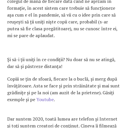
colegul de mână de fiecare dată când ne așezam în
formație, în acest sistem care trebuie să funcționeze
așa cum e el în pandemie, să vii cu o idee prin care să
reușești să ții uniți niște copii care, probabil (s-ar
putea să fie clasa pregătitoare), nu se cunosc între ei,
mi se pare de aplaudat.
Și să-i ții uniți în ce condiții? Nu doar să nu se atingă,
dar să și păstreze distanța!
Copiii se țin de sfoară, fiecare la o buclă, și merg după
învățătoare. Asta se face și prin străinătate și mai sunt
grădinițe și pe la noi (am auzit de la prietene). Găsiți
exemple și pe
Youtube
.
Dar suntem 2020, toată lumea are telefon și Internet
și toți suntem creatori de conținut. Cineva îi filmează