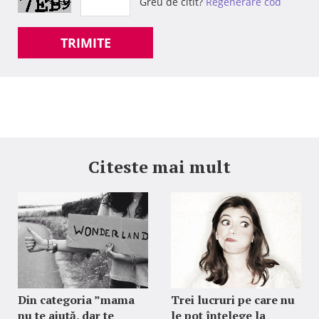
Greu de citit?
Regenerare cod
TRIMITE
Citeste mai mult
Din categoria ”mama
Trei lucruri pe care nu
nu te ajută, dar te
le pot înțelege la