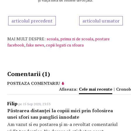
articolul precedent
articolul urmator
MAI MULT DESPRE:
scoala
,
prima zi de scoala
,
postare
facebook
,
fake news
,
copii legati cu sfoara
Comentarii (1)
POSTEAZA COMENTARIU
Afiseaza:
Cele mai recente
|
Cronol
Filip
pe 15 Sep 2020, 23:53
Păstrarea distanței la copiii mici prin folosirea
unei sfori sau panglici innodate
Am vazut si eu postarea și m-a revoltat comentariul