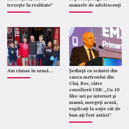
trezește la realitate”
mamele de adolescenți
Am rămas în urmă…
Ședință cu scântei din
cauza metroului din
Cluj. Boc, către
consilierii USR: „Cu 10
like-uri pe internet și
mamă, mergeți acasă,
explicați la soție cât de
bun ați fost astăzi”