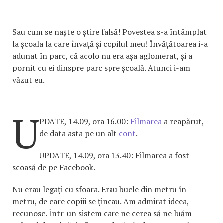
Sau cum se naște o știre falsă! Povestea s-a întâmplat
la școala la care învață și copilul meu! Învățătoarea i-a
adunat în parc, că acolo nu era așa aglomerat, și a
pornit cu ei dinspre parc spre școală. Atunci i-am
văzut eu.
U
PDATE, 14.09, ora 16.00:
Filmarea
a reapărut,
de data asta pe un alt
cont
.
UPDATE, 14.09, ora 13.40: Filmarea a fost
scoasă de pe Facebook.
Nu erau legați cu sfoara. Erau bucle din metru în
metru, de care copiii se țineau. Am admirat ideea,
recunosc. Într-un sistem care ne cerea să ne luăm