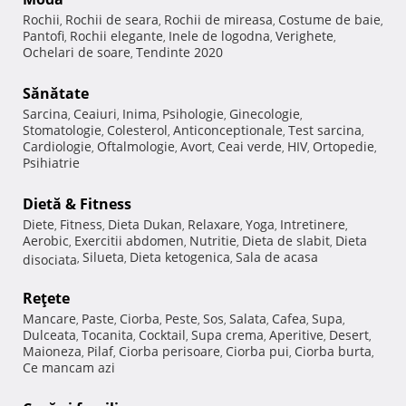
Rochii
Rochii de seara
Rochii de mireasa
Costume de baie
,
,
,
,
Pantofi
Rochii elegante
Inele de logodna
Verighete
,
,
,
,
Ochelari de soare
Tendinte 2020
,
Sănătate
Sarcina
Ceaiuri
Inima
Psihologie
Ginecologie
,
,
,
,
,
Stomatologie
Colesterol
Anticonceptionale
Test sarcina
,
,
,
,
Cardiologie
Oftalmologie
Avort
Ceai verde
HIV
Ortopedie
,
,
,
,
,
,
Psihiatrie
Dietă & Fitness
Diete
Fitness
Dieta Dukan
Relaxare
Yoga
Intretinere
,
,
,
,
,
,
Aerobic
Exercitii abdomen
Nutritie
Dieta de slabit
Dieta
,
,
,
,
Silueta
Dieta ketogenica
Sala de acasa
disociata
,
,
,
Reţete
Mancare
Paste
Ciorba
Peste
Sos
Salata
Cafea
Supa
,
,
,
,
,
,
,
,
Dulceata
Tocanita
Cocktail
Supa crema
Aperitive
Desert
,
,
,
,
,
,
Maioneza
Pilaf
Ciorba perisoare
Ciorba pui
Ciorba burta
,
,
,
,
,
Ce mancam azi