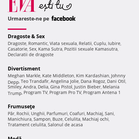
Urmareste-ne pe
Dragoste & Sex
Dragoste
Romantic
Viata sexuala
Relatii
Cuplu
Iubire
,
,
,
,
,
,
Casatorie
Sex
Kama Sutra
Pozitii sexuale Kamasutra
,
,
,
,
Declaratii de dragoste
Divertisment
Meghan Markle
Kate Middleton
Kim Kardashian
Johnny
,
,
,
Teo Trandafir
Angelina Jolie
Dana Rogoz
Dani Otil
Depp
,
,
,
,
,
Smiley
Andra
Delia
Gina Pistol
Justin Bieber
Melania
,
,
,
,
,
Program TV
Program Pro TV
Program Antena 1
Trump
,
,
,
Frumuseţe
Păr
Rochii
Unghii
Parfumuri
Coafuri
Machiaj
Sani
,
,
,
,
,
,
,
Manichiura
Sampon
Buze
Celulita
Machiaj ochi
,
,
,
,
,
Tratament celulita
Salonul de acasa
,
Modă