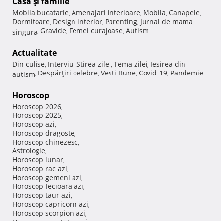
Casă şi familie
Mobila bucatarie
Amenajari interioare
Mobila
Canapele
,
,
,
,
Dormitoare
Design interior
Parenting
Jurnal de mama
,
,
,
Gravide
Femei curajoase
Autism
singura
,
,
,
Actualitate
Din culise
Interviu
Stirea zilei
Tema zilei
Iesirea din
,
,
,
,
Despărţiri celebre
Vesti Bune
Covid-19
Pandemie
autism
,
,
,
,
Horoscop
Horoscop 2026
,
Horoscop 2025
,
Horoscop azi
,
Horoscop dragoste
,
Horoscop chinezesc
,
Astrologie
,
Horoscop lunar
,
Horoscop rac azi
,
Horoscop gemeni azi
,
Horoscop fecioara azi
,
Horoscop taur azi
,
Horoscop capricorn azi
,
Horoscop scorpion azi
,